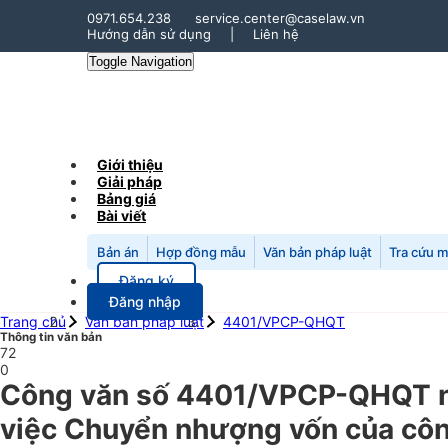
0971.654.238
service.center@caselaw.vn
Hướng dẫn sử dụng
|
Liên hệ
Toggle Navigation
Giới thiệu
Giải pháp
Bảng giá
Bài viết
Bản án
Hợp đồng mẫu
Văn bản pháp luật
Tra cứu 
Đăng ký
Đăng nhập
Trang chủ
Văn bản pháp luật
4401/VPCP-QHQT
Thông tin văn bản
72
0
Công văn số 4401/VPCP-QHQT n
việc Chuyển nhượng vốn của côn