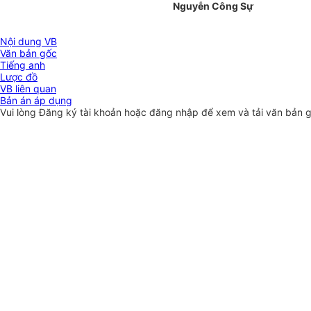
Nguyễn Công Sự
Nội dung VB
Văn bản gốc
Tiếng anh
Lược đồ
VB liên quan
Bản án áp dụng
Vui lòng
Đăng ký
tài khoản hoặc
đăng nhập
để xem và tải văn bản 