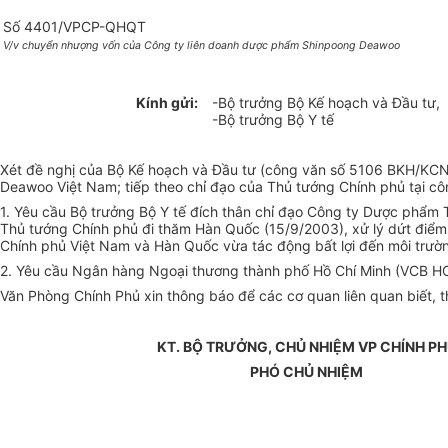
Số 4401/VPCP-QHQT
V/v chuyển nhượng vốn của Công ty liên doanh dược phẩm Shinpoong Deawoo
Kính gửi:
-Bộ trưởng Bộ Kế hoạch và Đầu tư,
-Bộ trưởng Bộ Y tế
Xét đề nghị của Bộ Kế hoạch và Đầu tư (công văn số 5106 BKH/KCN
Deawoo Việt Nam; tiếp theo chỉ đạo của Thủ tướng Chính phủ tại 
1. Yêu cầu Bộ trưởng Bộ Y tế đích thân chỉ đạo Công ty Dược phẩm 
Thủ tướng Chính phủ đi thăm Hàn Quốc (15/9/2003), xử lý dứt điểm 
Chính phủ Việt Nam và Hàn Quốc vừa tác động bất lợi đến môi trườn
2. Yêu cầu Ngân hàng Ngoại thương thành phố Hồ Chí Minh (VCB HCM)
Văn Phòng Chính Phủ xin thông báo để các cơ quan liên quan biết, th
KT. BỘ TRƯỞNG, CHỦ NHIỆM VP CHÍNH P
PHÓ CHỦ NHIỆM