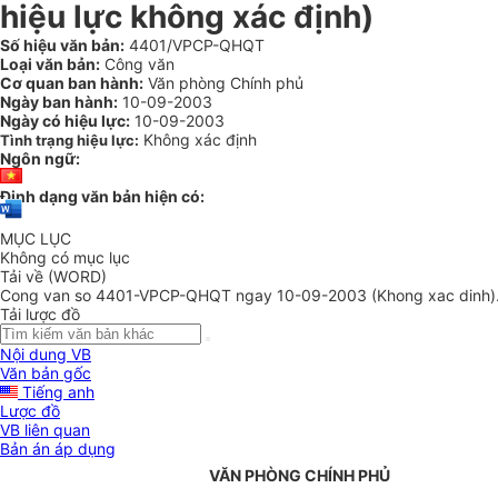
hiệu lực không xác định)
Số hiệu văn bản:
4401/VPCP-QHQT
Loại văn bản:
Công văn
Cơ quan ban hành:
Văn phòng Chính phủ
Ngày ban hành:
10-09-2003
Ngày có hiệu lực:
10-09-2003
Không xác định
Tình trạng hiệu lực:
Ngôn ngữ:
Định dạng văn bản hiện có:
MỤC LỤC
Không có mục lục
Tải về (WORD)
Cong van so 4401-VPCP-QHQT ngay 10-09-2003 (Khong xac dinh)
Tải lược đồ
Nội dung VB
Văn bản gốc
Tiếng anh
Lược đồ
VB liên quan
Bản án áp dụng
VĂN PHÒNG CHÍNH PHỦ