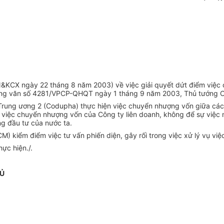
&KCX ngày 22 tháng 8 năm 2003) về việc giải quyết dứt điểm việc
công văn số 4281/VPCP-QHQT ngày 1 tháng 9 năm 2003, Thủ tướng Ch
Trung ương 2 (Codupha) thực hiện việc chuyển nhượng vốn giữa các 
việc chuyển nhượng vốn của Công ty liên doanh, không để sự việc n
g đầu tư của nước ta.
 kiểm điểm việc tư vấn phiến diện, gây rối trong việc xử lý vụ việ
ực hiện./.
HỦ