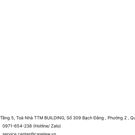
Tầng 5, Toà Nhà TTM BUILDING, Số 309 Bạch Đằng , Phường 2 , Qu
0971-654-238 (Hotline/ Zalo)
service.center@caselaw.vn