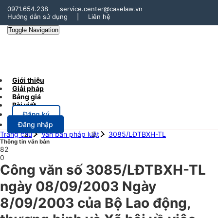
0971.654.238
service.center@caselaw.vn
Hướng dẫn sử dụng
|
Liên hệ
Toggle Navigation
Giới thiệu
Giải pháp
Bảng giá
Bài viết
Đăng ký
Đăng nhập
Trang chủ
Văn bản pháp luật
3085/LĐTBXH-TL
Thông tin văn bản
82
0
Công văn số 3085/LĐTBXH-TL
ngày 08/09/2003 Ngày
8/09/2003 của Bộ Lao động,