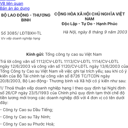
VB liên quan
Bản án áp dụng
CỘNG HÒA XÃ HỘI CHỦ NGHĨA VIỆT
BỘ LAO ĐỘNG - THƯƠNG
NAM
BINH
Độc Lập - Tự Do - Hạnh Phúc
Hà Nội, ngày 8 tháng 9 năm 2003
Số 3085/ LĐTBXH-TL
V/v xếp doanh nghiệp hạng
Kính gửi:
Tổng công ty cao su Việt Nam
Trả lời công văn số 1112/CV-LĐTL 1113/CV-LĐTL 1114/CV-LĐTL
ngày 12/6/2003 và công văn số 1120/CV-LĐTL ngày 13/6/2003 của
Tổng Công ty Cao su Việt Nam về việc ghi tại trích yếu; sau khi có ý
kiến của Bộ Tài chính tại công văn số 8726 TC/TCDN ngày
20/8/2003, Bộ Lao động- Thương binh và Xã hội có ý kiến như sau:
1/ Thoả thuận xếp doanh nghiệp hạng I theo quy định tại Nghị định
số 26/CP ngày 23/5/1993 của Chính phủ quy định tạm thời chế độ
tiền lương mới trong các doanh nghiệp đối với 4 đơn vị có tên dưới
đây:
- Công ty Cao su Dầu Tiếng;
- Công ty Cao su Tây Ninh;
- Công ty Cao su Phước Hoà;