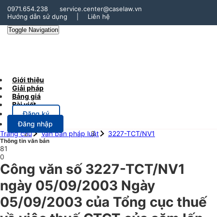
0971.654.238
service.center@caselaw.vn
Hướng dẫn sử dụng
|
Liên hệ
Toggle Navigation
Giới thiệu
Giải pháp
Bảng giá
Bài viết
Đăng ký
Đăng nhập
Trang chủ
Văn bản pháp luật
3227-TCT/NV1
Thông tin văn bản
81
0
Công văn số 3227-TCT/NV1
ngày 05/09/2003 Ngày
05/09/2003 của Tổng cục thuế