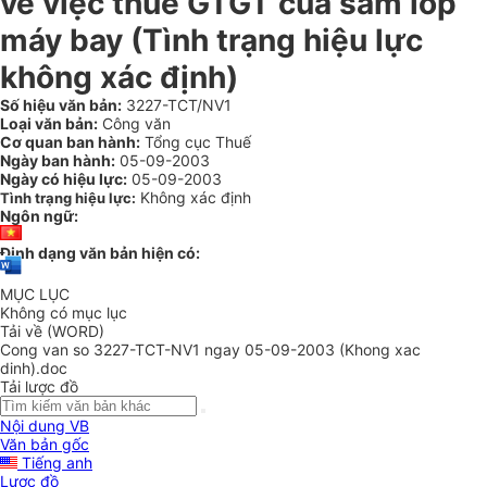
về việc thuế GTGT của săm lốp
máy bay (Tình trạng hiệu lực
không xác định)
Số hiệu văn bản:
3227-TCT/NV1
Loại văn bản:
Công văn
Cơ quan ban hành:
Tổng cục Thuế
Ngày ban hành:
05-09-2003
Ngày có hiệu lực:
05-09-2003
Không xác định
Tình trạng hiệu lực:
Ngôn ngữ:
Định dạng văn bản hiện có:
MỤC LỤC
Không có mục lục
Tải về (WORD)
Cong van so 3227-TCT-NV1 ngay 05-09-2003 (Khong xac
dinh).doc
Tải lược đồ
Nội dung VB
Văn bản gốc
Tiếng anh
Lược đồ