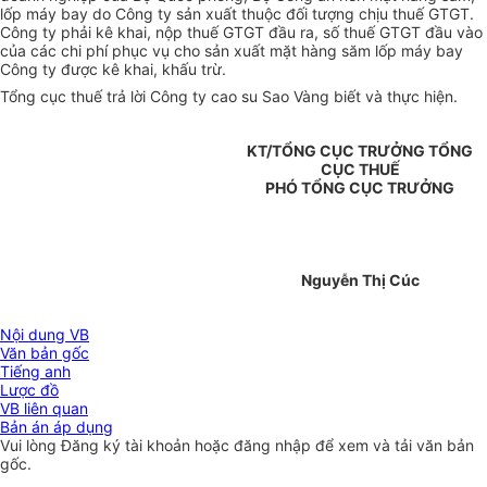
lốp máy bay do Công ty sản xuất thuộc đối tượng chịu thuế GTGT.
Công ty phải kê khai, nộp thuế GTGT đầu ra, số thuế GTGT đầu vào
của các chi phí phục vụ cho sản xuất mặt hàng săm lốp máy bay
Công ty được kê khai, khấu trừ.
Tổng cục thuế trả lời Công ty cao su Sao Vàng biết và thực hiện.
KT/TỔNG CỤC TRƯỞNG TỔNG
CỤC THUẾ
PHÓ TỔNG CỤC TRƯỞNG
Nguyễn Thị Cúc
Nội dung VB
Văn bản gốc
Tiếng anh
Lược đồ
VB liên quan
Bản án áp dụng
Vui lòng
Đăng ký
tài khoản hoặc
đăng nhập
để xem và tải văn bản
gốc.