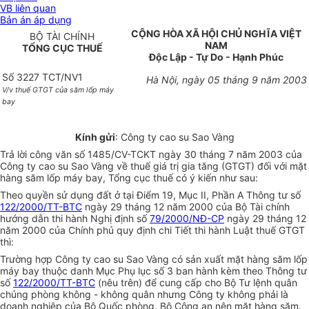
VB liên quan
Bản án áp dụng
CỘNG HÒA XÃ HỘI CHỦ NGHĨA VIỆT
BỘ TÀI CHÍNH
NAM
TỔNG CỤC THUẾ
Độc Lập - Tự Do - Hạnh Phúc
Số 3227 TCT/NV1
Hà Nội, ngày 05 tháng 9 năm 2003
V/v thuế GTGT của săm lốp máy
bay
Kính gửi
: Công ty cao su Sao Vàng
Trả lời công văn số 1485/CV-TCKT ngày 30 tháng 7 năm 2003 của
Công ty cao su Sao Vàng về thuế giá trị gia tăng (GTGT) đối với mặt
hàng săm lốp máy bay, Tổng cục thuế có ý kiến như sau:
Theo quyền sử dụng đất ở tại Điểm 19, Mục II, Phần A Thông tư số
122/2000/TT-BTC
ngày 29 tháng 12 năm 2000 của Bộ Tài chính
hướng dẫn thi hành Nghị định số
79/2000/NĐ-CP
ngày 29 tháng 12
năm 2000 của Chính phủ quy định chi Tiết thi hành Luật thuế GTGT
thì:
Trường hợp Công ty cao su Sao Vàng có sản xuất mặt hàng săm lốp
máy bay thuộc danh Mục Phụ lục số 3 ban hành kèm theo Thông tư
số
122/2000/TT-BTC
(nêu trên) để cung cấp cho Bộ Tư lệnh quân
chủng phòng không - không quân nhưng Công ty không phải là
doanh nghiệp của Bộ Quốc phòng, Bộ Công an nên mặt hàng săm,