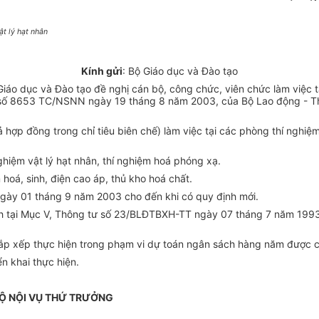
t lý hạt nhân
Kính gửi
: Bộ Giáo dục và Đào tạo
áo dục và Đào tạo đề nghị cán bộ, công chức, viên chức làm việc t
văn số 8653 TC/NSNN ngày 19 tháng 8 năm 2003, của Bộ Lao động - 
ả hợp đồng trong chỉ tiêu biên chế) làm việc tại các phòng thí nghi
nghiệm vật lý hạt nhân, thí nghiệm hoá phóng xạ.
 hoá, sinh, điện cao áp, thủ kho hoá chất.
 ngày 01 tháng 9 năm 2003 cho đến khi có quy định mới.
nh tại Mục V, Thông tư số 23/BLĐTBXH-TT ngày 07 tháng 7 năm 1993
 sắp xếp thực hiện trong phạm vi dự toán ngân sách hàng năm được 
ển khai thực hiện.
BỘ NỘI VỤ THỨ TRƯỞNG