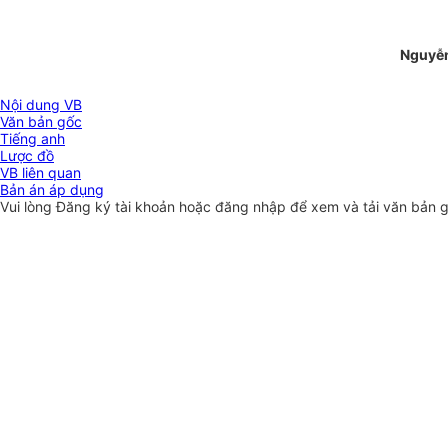
Nguyễn
Nội dung VB
Văn bản gốc
Tiếng anh
Lược đồ
VB liên quan
Bản án áp dụng
Vui lòng
Đăng ký
tài khoản hoặc
đăng nhập
để xem và tải văn bản 