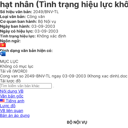
hạt nhân (Tình trạng hiệu lực kh
Số hiệu văn bản:
2049/BNV-TL
Loại văn bản:
Công văn
Cơ quan ban hành:
Bộ Nội vụ
Ngày ban hành:
03-09-2003
Ngày có hiệu lực:
03-09-2003
Không xác định
Tình trạng hiệu lực:
Ngôn ngữ:
Định dạng văn bản hiện có:
MỤC LỤC
Không có mục lục
Tải về (WORD)
Cong van so 2049-BNV-TL ngay 03-09-2003 (Khong xac dinh).doc
Tải lược đồ
Nội dung VB
Văn bản gốc
Tiếng anh
Lược đồ
VB liên quan
Bản án áp dụng
BỘ NỘI VỤ