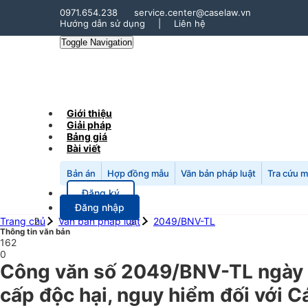
0971.654.238
service.center@caselaw.vn
Hướng dẫn sử dụng
|
Liên hệ
Toggle Navigation
Giới thiệu
Giải pháp
Bảng giá
Bài viết
Bản án
Hợp đồng mẫu
Văn bản pháp luật
Tra cứu 
Đăng ký
Đăng nhập
Trang chủ
Văn bản pháp luật
2049/BNV-TL
Thông tin văn bản
162
0
Công văn số 2049/BNV-TL ngày 
cấp độc hại, nguy hiểm đối với C