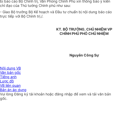
bị báo cáo Bộ Chính trị, Văn Phòng Chính Phủ xin thông báo ý kiến
chỉ đạo của Thủ tướng Chính phủ như sau:
- Giao Bộ trưởng Bộ Kế hoạch và Đầu tư chuẩn bị nội dung báo cáo
trực tiếp với Bộ Chính trị./.
KT. BỘ TRƯỞNG, CHỦ NHIỆM VP
CHÍNH PHỦ PHÓ CHỦ NHIỆM
Nguyễn Công Sự
Nội dung VB
Văn bản gốc
Tiếng anh
Lược đồ
VB liên quan
Bản án áp dụng
Vui lòng
Đăng ký
tài khoản hoặc
đăng nhập
để xem và tải văn bản
gốc.