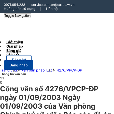
0971.654.238
service.center@caselaw.vn
Hướng dẫn sử dụng
|
Liên hệ
Toggle Navigation
Giới thiệu
Giải pháp
Bảng giá
Bài viết
Đăng ký
Đăng nhập
Trang chủ
Văn bản pháp luật
4276/VPCP-ĐP
Thông tin văn bản
91
0
Công văn số 4276/VPCP-ĐP
ngày 01/09/2003 Ngày
01/09/2003 của Văn phòng