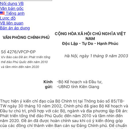
Nội dung VB
Văn bản gốc
Tiếng anh
Lược đồ
VB liên quan
Bản án áp dụng
CỘNG HÒA XÃ HỘI CHỦ NGHĨA VIỆT
VĂN PHÒNG CHÍNH PHỦ
NAM
Độc Lập - Tự Do - Hạnh Phúc
Số 4276/VPCP-ĐP
Hà Nội, ngày 1
tháng 9 năm 2003
V/v Báo cáo Đề án: Phát triển tổng
thể đảo Phú Quốc đến năm 2010
và tầm nhìn đến năm 2020
Kính
-Bộ Kế hoạch và Đầu tư,
gửi:
-UBND tỉnh Kiên Giang
Thực hiện ý kiến chỉ đạo của Bộ Chính trị tại Thông báo số 85/TB-
TW ngày 30 tháng 10 năm 2002, Chính phủ đã giao Bộ Kế hoạch và
Đầu tư chủ trì, phối hợp với các Bộ, ngành và địa phương lập Đề án:
Phát triển tổng thể đảo Phú Quốc đến năm 2010 và tầm nhìn đến
năm 2020. Đề án đã được hoàn chỉnh sau khi có ý kiến đóng góp
của các đồng chí thành viên Ban cán sự Đảng Chính phủ. Để chuẩn