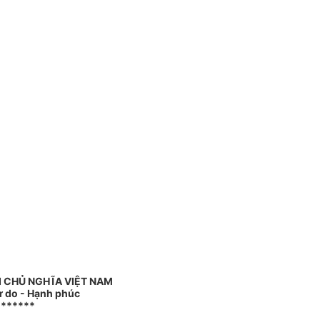
 CHỦ NGHĨA VIỆT NAM
ự do - Hạnh phúc
*******