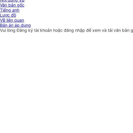
Văn bản gốc
Tiếng anh
Lược đồ
VB liên quan
Bản án áp dụng
Vui lòng
Đăng ký
tài khoản hoặc
đăng nhập
để xem và tải văn bản 