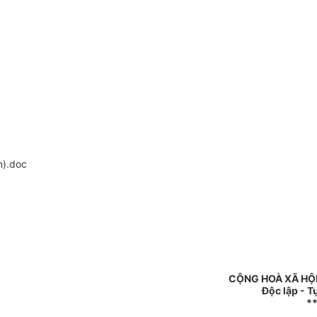
h).doc
CỘNG HOÀ XÃ HỘI
Độc lập - T
*