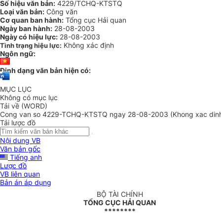
Số hiệu văn bản:
4229/TCHQ-KTSTQ
Loại văn bản:
Công văn
Cơ quan ban hành:
Tổng cục Hải quan
Ngày ban hành:
28-08-2003
Ngày có hiệu lực:
28-08-2003
Không xác định
Tình trạng hiệu lực:
Ngôn ngữ:
Định dạng văn bản hiện có:
MỤC LỤC
Không có mục lục
Tải về (WORD)
Cong van so 4229-TCHQ-KTSTQ ngay 28-08-2003 (Khong xac din
Tải lược đồ
Nội dung VB
Văn bản gốc
Tiếng anh
Lược đồ
VB liên quan
Bản án áp dụng
BỘ TÀI CHÍNH
TỔNG CỤC HẢI QUAN
********