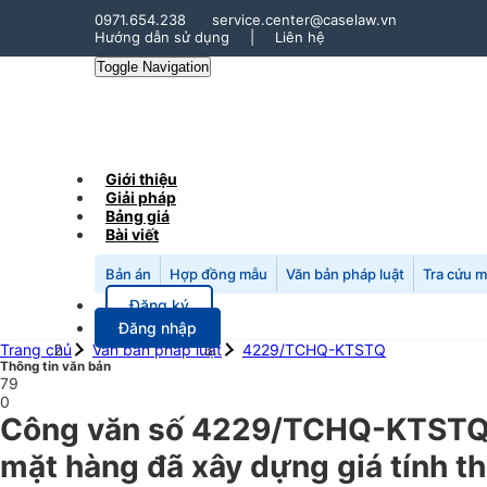
0971.654.238
service.center@caselaw.vn
Hướng dẫn sử dụng
|
Liên hệ
Toggle Navigation
Giới thiệu
Giải pháp
Bảng giá
Bài viết
Bản án
Hợp đồng mẫu
Văn bản pháp luật
Tra cứu 
Đăng ký
Đăng nhập
Trang chủ
Văn bản pháp luật
4229/TCHQ-KTSTQ
Thông tin văn bản
79
0
Công văn số 4229/TCHQ-KTSTQ n
mặt hàng đã xây dựng giá tính th