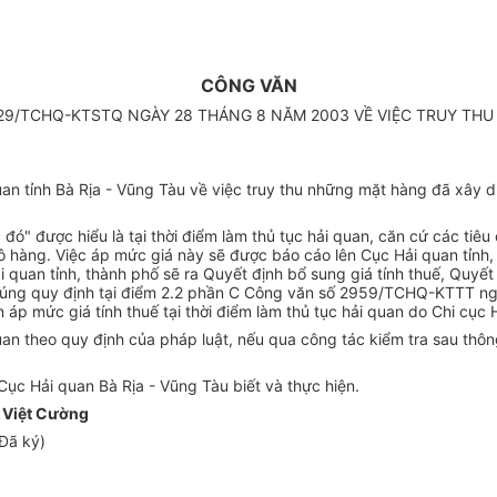
CÔNG VĂN
229/TCHQ-KTSTQ NGÀY 28 THÁNG 8 NĂM 2003 VỀ VIỆC TRUY TH
 tỉnh Bà Rịa - Vũng Tàu về việc truy thu những mặt hàng đã xây dựn
đó" được hiểu là tại thời điểm làm thủ tục hải quan, căn cứ các tiê
ô hàng. Việc áp mức giá này sẽ được báo cáo lên Cục Hải quan tỉnh,
i quan tỉnh, thành phố sẽ ra Quyết định bổ sung giá tính thuế, Quyế
o đúng quy định tại điểm 2.2 phần C Công văn số 2959/TCHQ-KTTT 
áp mức giá tính thuế tại thời điểm làm thủ tục hải quan do Chi cục
n theo quy định của pháp luật, nếu qua công tác kiểm tra sau thông
ục Hải quan Bà Rịa - Vũng Tàu biết và thực hiện.
 Việt Cường
Đã ký)