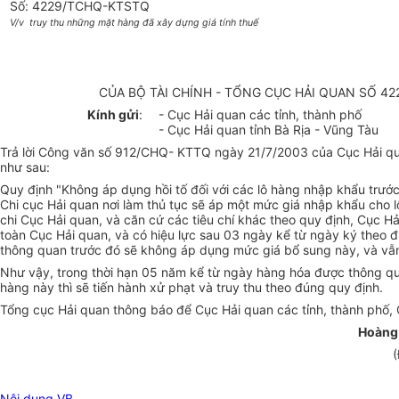
Số: 4229/TCHQ-KTSTQ
V/v truy thu những mặt hàng đã xây dựng giá tính thuế
CỦA BỘ TÀI CHÍNH - TỔNG CỤC HẢI QUAN SỐ 4
Kính gửi
:
- Cục Hải quan các tỉnh, thành phố
- Cục Hải quan tỉnh Bà Rịa - Vũng Tàu
Trả lời Công văn số 912/CHQ- KTTQ ngày 21/7/2003 của Cục Hải quan
như sau:
Quy định "Không áp dụng hồi tố đối với các lô hàng nhập khẩu trước 
Chi cục Hải quan nơi làm thủ tục sẽ áp một mức giá nhập khẩu cho l
chi Cục Hải quan, và căn cứ các tiêu chí khác theo quy định, Cục Hả
toàn Cục Hải quan, và có hiệu lực sau 03 ngày kể từ ngày ký the
thông quan trước đó sẽ không áp dụng mức giá bổ sung này, và vẫn 
Như vậy, trong thời hạn 05 năm kể từ ngày hàng hóa được thông qua
hàng này thì sẽ tiến hành xử phạt và truy thu theo đúng quy định.
Tổng cục Hải quan thông báo để Cục Hải quan các tỉnh, thành phố, C
Hoàng
(
Nội dung VB