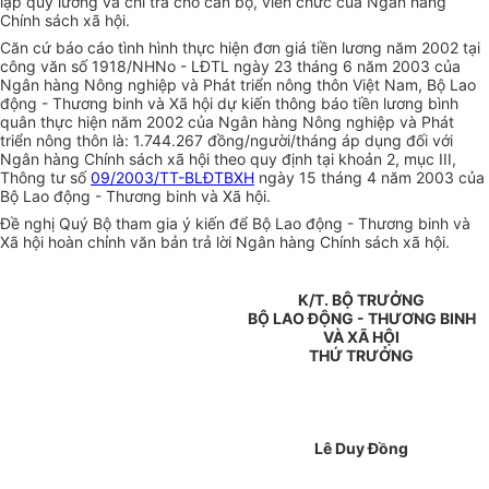
lập quỹ lương và chi trả cho cán bộ, viên chức của Ngân hàng
Chính sách xã hội.
Căn cứ báo cáo tình hình thực hiện đơn giá tiền lương năm 2002 tại
công văn số 1918/NHNo - LĐTL ngày 23 tháng 6 năm 2003 của
Ngân hàng Nông nghiệp và Phát triển nông thôn Việt Nam, Bộ Lao
động - Thương binh và Xã hội dự kiến thông báo tiền lương bình
quân thực hiện năm 2002 của Ngân hàng Nông nghiệp và Phát
triển nông thôn là: 1.744.267 đồng/người/tháng áp dụng đối với
Ngân hàng Chính sách xã hội theo quy định tại khoản 2, mục III,
Thông tư số
09/2003/TT-BLĐTBXH
ngày 15 tháng 4 năm 2003 của
Bộ Lao động - Thương binh và Xã hội.
Đề nghị Quý Bộ tham gia ý kiến để Bộ Lao động - Thương binh và
Xã hội hoàn chỉnh văn bản trả lời Ngân hàng Chính sách xã hội.
K/T. BỘ TRƯỞNG
BỘ LAO ĐỘNG - THƯƠNG BINH
VÀ XÃ HỘI
THỨ TRƯỞNG
Lê Duy Đồng