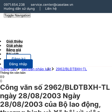
0971.654.238
service.center@caselaw.vn
Hướng dẫn sử dụng
|
Liên hệ
Toggle Navigation
Giới thiệu
Giải pháp
Bảng giá
Bài viết
Đăng ký
Đăng nhập
Trang chủ
Văn bản pháp luật
2962/BLĐTBXH-TL
Thông tin văn bản
89
0
Công văn số 2962/BLĐTBXH-TL
ngày 28/08/2003 Ngày
28/08/2003 của Bộ lao động,