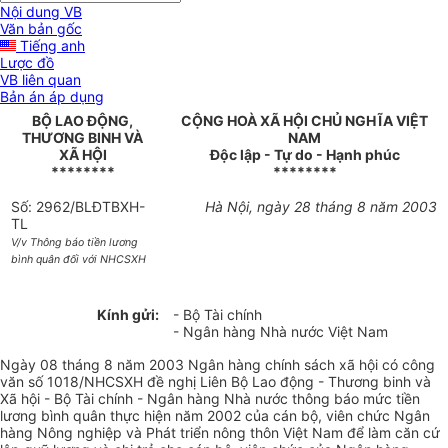
Nội dung VB
Văn bản gốc
Tiếng anh
Lược đồ
VB liên quan
Bản án áp dụng
BỘ LAO ĐỘNG,
CỘNG HOÀ XÃ HỘI CHỦ NGHĨA VIỆT
THƯƠNG BINH VÀ
NAM
XÃ HỘI
Độc lập - Tự do - Hạnh phúc
********
********
Số: 2962/BLĐTBXH-
Hà Nội, ngày 28 tháng 8 năm 2003
TL
V/v Thông báo tiền lương
bình quân đối với NHCSXH
Kính gửi:
- Bộ Tài chính
- Ngân hàng Nhà nước Việt Nam
Ngày 08 tháng 8 năm 2003 Ngân hàng chính sách xã hội có công
văn số 1018/NHCSXH đề nghị Liên Bộ Lao động - Thương binh và
Xã hội - Bộ Tài chính - Ngân hàng Nhà nước thông báo mức tiền
lương bình quân thực hiện năm 2002 của cán bộ, viên chức Ngân
hàng Nông nghiệp và Phát triển nông thôn Việt Nam để làm căn cứ