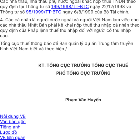
Các nhà thầu, nhà thầu phụ nước ngoài khác nộp thuế TNDN theo
quy định tại Thông tư số
169/1998/TT-BTC
ngày 22/12/1998 và
Thông tư số
95/1999/TT-BTC
ngày 6/8/1999 của Bộ Tài chính.
4. Các cá nhân là người nước ngoài và người Việt Nam làm việc cho
các nhà thầu Nhật Bản phải kê khai nộp thuế thu nhập cá nhân theo
quy định của Pháp lệnh thuế thu nhập đối với người có thu nhập
cao.
Tổng cục thuế thông báo để Ban quản lý dự án Trung tâm truyền
hình Việt Nam biết và thực hiện./.
KT. TỔNG CỤC TRƯỞNG TỔNG CỤC THUẾ
PHÓ TỔNG CỤC TRƯỞNG
Phạm Văn Huyến
Nội dung VB
Văn bản gốc
Tiếng anh
Lược đồ
VB liên quan