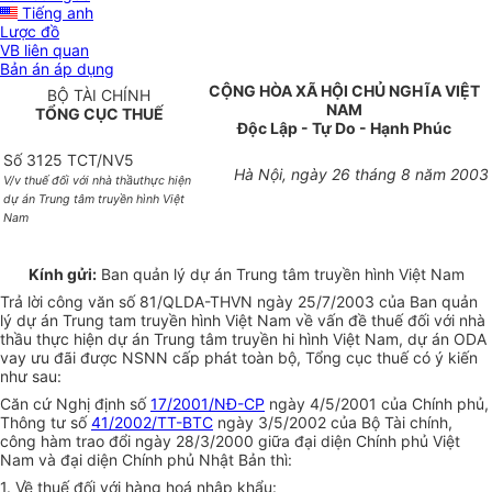
Tiếng anh
Lược đồ
VB liên quan
Bản án áp dụng
CỘNG HÒA XÃ HỘI CHỦ NGHĨA VIỆT
BỘ TÀI CHÍNH
NAM
TỔNG CỤC THUẾ
Độc Lập - Tự Do - Hạnh Phúc
Số 3125 TCT/NV5
Hà Nội, ngày 26 tháng 8 năm 2003
V/v thuế đối với nhà thầuthực hiện
dự án Trung tâm truyền hình Việt
Nam
Kính gửi:
Ban quản lý dự án Trung tâm truyền hình Việt Nam
Trả lời công văn số 81/QLDA-THVN ngày 25/7/2003 của Ban quản
lý dự án Trung tam truyền hình Việt Nam về vấn đề thuế đối với nhà
thầu thực hiện dự án Trung tâm truyền hi hình Việt Nam, dự án ODA
vay ưu đãi được NSNN cấp phát toàn bộ, Tổng cục thuế có ý kiến
như sau:
Căn cứ Nghị định số
17/2001/NĐ-CP
ngày 4/5/2001 của Chính phủ,
Thông tư số
41/2002/TT-BTC
ngày 3/5/2002 của Bộ Tài chính,
công hàm trao đổi ngày 28/3/2000 giữa đại diện Chính phủ Việt
Nam và đại diện Chính phủ Nhật Bản thì:
1. Về thuế đối với hàng hoá nhập khẩu: