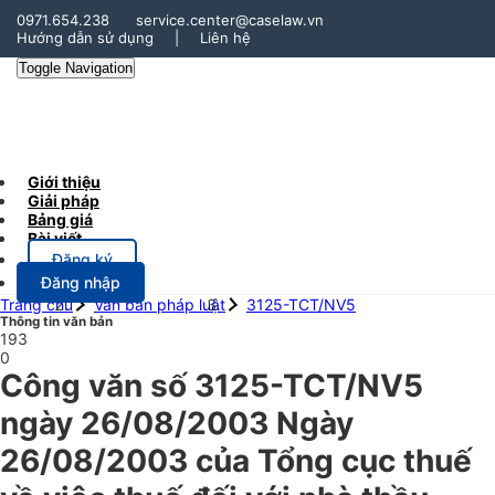
0971.654.238
service.center@caselaw.vn
Hướng dẫn sử dụng
|
Liên hệ
Toggle Navigation
Giới thiệu
Giải pháp
Bảng giá
Bài viết
Đăng ký
Đăng nhập
Trang chủ
Văn bản pháp luật
3125-TCT/NV5
Thông tin văn bản
193
0
Công văn số 3125-TCT/NV5
ngày 26/08/2003 Ngày
26/08/2003 của Tổng cục thuế