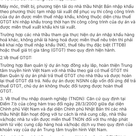
Máy móc, thiết bị, phương tiện tải do nhà thầu Nhật Bản nhập khẩu
theo phương thức tạm nhập tái xuất để phục vụ thi công công trình
của dự án được miễn thuế nhập khẩu, không thuộc diện chịu thuế
GTGT khi nhập khẩu trong thời hạn thi công công trình của dự án và
được miễn thuế xuất khẩu khi tái xuất.
Trường hợp các nhà thầu tham gia thực hiện dự án nhập khẩu hàng
hoá khác, không phải là hàng hoá được miễn thuế nêu trên thì phải
kê khai nộp thuế nhập khẩu (NK), thuế tiêu thụ đặc biệt (TTĐB)
hoặc thuế giá trị gia tăng (GTGT) theo quy định hiện hành.
2.Về thuế GTGT:
Trường hợp Ban quản lý dự án hợp đồng xây lắp, hoàn thiện Trung
tâm truyền hình Việt Nam với nhà thầu theo giá có thuế GTGT thì
Ban Quản lý dự án phải trả thuế GTGT cho nhà thầu và được hoàn
lại thuế GTGT đã trả. Nếu dự án được NSNN cấp vốn đối ứng để trả
thuế GTGT, chủ dự án không thuộc đối tượng được hoàn thuế
GTGT.
3. Về thuế thu nhập doanh nghiệp (TNDN): Căn cứ quy định tại
Điểm 7.b của công hàm trao đổi ngày 28/3/2000 giữa đại diện
Chính phủ Việt Nam và đại diện Chính phủ Nhật Bản thì các nhà
thầu Nhật Bản hoạt động với tư cách là nhà cung cấp, nhà thầu
và/hoặc nhà tư vấn được miễn thuế TNDN đối với thu nhập phát
sinh từ việc cung cấp hàng hoá và/hoặc dịch vụ theo quy định của
khoản vay của dự án Trung tâm truyền hình Việt Nam.