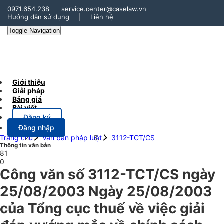
0971.654.238
service.center@caselaw.vn
Hướng dẫn sử dụng
|
Liên hệ
Toggle Navigation
Giới thiệu
Giải pháp
Bảng giá
Bài viết
Đăng ký
Đăng nhập
Trang chủ
Văn bản pháp luật
3112-TCT/CS
Thông tin văn bản
81
0
Công văn số 3112-TCT/CS ngày
25/08/2003 Ngày 25/08/2003
của Tổng cục thuế về việc giải