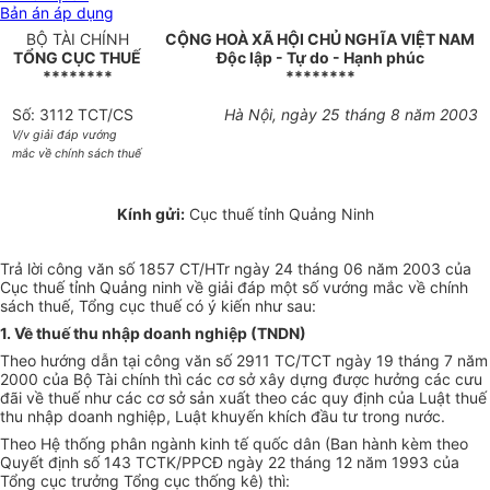
Bản án áp dụng
BỘ TÀI CHÍNH
CỘNG HOÀ XÃ HỘI CHỦ NGHĨA VIỆT NAM
TỔNG CỤC THUẾ
Độc lập - Tự do - Hạnh phúc
********
********
Số: 3112 TCT/CS
Hà Nội, ngày 25 tháng 8 năm 2003
V/v giải đáp vướng
mắc về chính sách thuế
Kính gửi:
Cục thuế tỉnh Quảng Ninh
Trả lời công văn số 1857 CT/HTr ngày 24 tháng 06 năm 2003 của
Cục thuế tỉnh Quảng ninh về giải đáp một số vướng mắc về chính
sách thuế, Tổng cục thuế có ý kiến như sau:
1. Về thuế thu nhập doanh nghiệp (TNDN)
Theo hướng dẫn tại công văn số 2911 TC/TCT ngày 19 tháng 7 năm
2000 của Bộ Tài chính thì các cơ sở xây dựng được hưởng các cưu
đãi về thuế như các cơ sở sản xuất theo các quy định của Luật thuế
thu nhập doanh nghiệp, Luật khuyến khích đầu tư trong nước.
Theo Hệ thống phân ngành kinh tế quốc dân (Ban hành kèm theo
Quyết định số 143 TCTK/PPCĐ ngày 22 tháng 12 năm 1993 của
Tổng cục trưởng Tổng cục thống kê) thì: