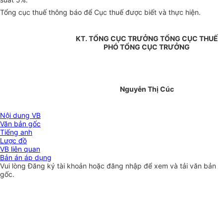
Tổng cục thuế thông báo để Cục thuế được biết và thực hiện.
KT. TỔNG CỤC TRƯỞNG TỔNG CỤC THUẾ
PHÓ TỔNG CỤC TRƯỞNG
Nguyễn Thị Cúc
Nội dung VB
Văn bản gốc
Tiếng anh
Lược đồ
VB liên quan
Bản án áp dụng
Vui lòng
Đăng ký
tài khoản hoặc
đăng nhập
để xem và tải văn bản
gốc.