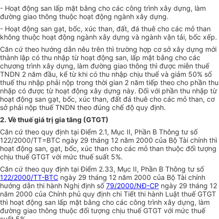
- Hoạt động san lấp mặt bằng cho các công trình xây dựng, làm
đường giao thông thuộc hoạt động ngành xây dựng.
- Hoạt động san gạt, bốc, xúc than, đất, đá thuê cho các mỏ than
không thuộc hoạt động ngành xây dựng và ngành vận tải, bốc xếp.
Căn cứ theo hướng dẫn nêu trên thì trường hợp cơ sở xây dựng mới
thành lập có thu nhập từ hoạt động san, lấp mặt bằng cho các
chương trình xây dựng, làm đường giao thông thì được miễn thuế
TNDN 2 năm đầu, kể từ khi có thu nhập chịu thuế và giảm 50% số
thuế thu nhập phải nộp trong thời gian 2 năm tiếp theo cho phần thu
nhập có được từ hoạt động xây dựng này. Đối với phần thu nhập từ
hoạt động san gạt, bốc, xúc than, đất đá thuê cho các mỏ than, cơ
sở phải nộp thuế TNDN theo đúng chế độ quy định.
2. Về thuế giá trị gia tăng (GTGT)
Căn cứ theo quy định tại Điểm 2.1, Mục II, Phần B Thông tư số
122/2000/TT=BTC ngày 29 tháng 12 năm 2000 của Bộ Tài chính thì
hoạt động san, gạt, bốc, xúc than cho các mỏ than thuộc đối tượng
chịu thuế GTGT với mức thuế suất 5%.
Căn cứ theo quy định tại Điểm 2.33, Mục II, Phần B Thông tư số
122/2000/TT-BTC
ngày 29 tháng 12 năm 2000 của Bộ Tài chính
hướng dẫn thi hành Nghị định số
79/2000/NĐ-CP
ngày 29 tháng 12
năm 2000 của Chính phủ quy định chi Tiết thi hành Luật thuế GTGT
thì hoạt động san lấp mặt bằng cho các công trình xây dựng, làm
đường giao thông thuộc đối tượng chịu thuế GTGT với mức thuế
suất 5%.