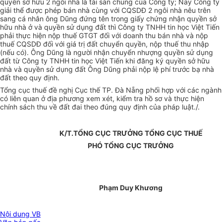
quyền sở hữu 2 ngôi nhà là tài sản chung của Công ty; Nay Công ty
giải thể được phép bán nhà cùng với CQSDĐ 2 ngôi nhà nêu trên
sang cá nhân ông Dũng đứng tên trong giấy chứng nhận quyền sở
hữu nhà ở và quyền sử dụng đất thì Công ty TNHH tin học Việt Tiến
phải thực hiện nộp thuế GTGT đối với doanh thu bán nhà và nộp
thuế CQSDĐ đối với giá trị đất chuyển quyền, nộp thuế thu nhập
(nếu có). Ông Dũng là người nhận chuyển nhượng quyền sử dụng
đất từ Công ty TNHH tin học Việt Tiến khi đăng ký quyền sở hữu
nhà và quyền sử dụng đất Ông Dũng phải nộp lệ phí trước bạ nhà
đất theo quy định.
Tổng cục thuế đề nghị Cục thế TP. Đà Nẵng phối hợp với các ngành
có liên quan ở địa phương xem xét, kiểm tra hồ sơ và thực hiện
chính sách thu về đất đai theo đúng quy định của pháp luật./.
K/T.TỔNG CỤC TRƯỞNG TỔNG CỤC THUẾ
PHÓ TỔNG CỤC TRƯỞNG
Phạm Duy Khương
Nội dung VB