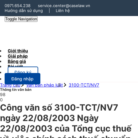
0971.654.238
service.center@caselaw.vn
Hướng dẫn sử dụng
|
Liên hệ
Toggle Navigation
Giới thiệu
Giải pháp
Bảng giá
Bài viết
Đăng ký
Đăng nhập
Trang chủ
Văn bản pháp luật
3100-TCT/NV7
Thông tin văn bản
98
0
Công văn số 3100-TCT/NV7
ngày 22/08/2003 Ngày
22/08/2003 của Tổng cục thuế