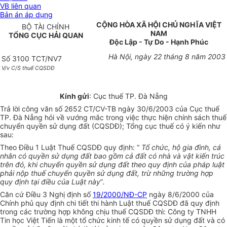
VB liên quan
Bản án áp dụng
CỘNG HÒA XÃ HỘI CHỦ NGHĨA VIỆT
BỘ TÀI CHÍNH
NAM
TỔNG CỤC HẢI QUAN
Độc Lập - Tự Do - Hạnh Phúc
Hà Nội, ngày 22 tháng 8 năm 2003
Số 3100 TCT/NV7
V/v C/S thuế CQSDĐ
Kính gửi
: Cục thuế TP. Đà Nẵng
Trả lời công văn số 2652 CT/CV-TB ngày 30/6/2003 của Cục thuế
TP. Đà Nẵng hỏi về vướng mắc trong việc thực hiện chính sách thuế
chuyển quyền sử dụng đất (CQSDĐ); Tổng cục thuế có ý kiến như
sau:
Theo Điều 1 Luật Thuế CQSDĐ quy định: “
Tổ chức, hộ gia đình, cá
nhân có quyền sử dụng đất bao gồm cả đất có nhà và vật kiến trúc
trên đó, khi chuyển quyền sử dụng đất theo quy định của pháp luật
phải nộp thuế chuyển quyền sử dụng đất, trừ những trường hợp
quy định tại điều của Luật này
”
.
Căn cứ Điều 3 Nghị định số
19/2000/NĐ-CP
ngày 8/6/2000 của
Chính phủ quy định chi tiết thi hành Luật thuế CQSDĐ đã quy định
trong các trường hợp không chịu thuế CQSDĐ thì: Công ty TNHH
Tin học Việt Tiến là một tổ chức kinh tế có quyền sử dụng đất và có