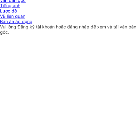
Văn bản gốc
Tiếng anh
Lược đồ
VB liên quan
Bản án áp dụng
Vui lòng
Đăng ký
tài khoản hoặc
đăng nhập
để xem và tải văn bản
gốc.