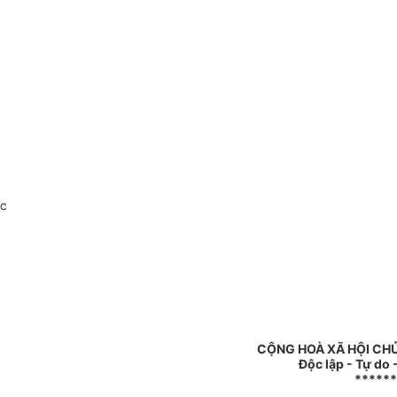
oc
CỘNG HOÀ XÃ HỘI CH
Độc lập - Tự do
******