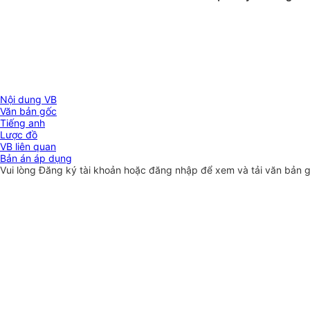
Nội dung VB
Văn bản gốc
Tiếng anh
Lược đồ
VB liên quan
Bản án áp dụng
Vui lòng
Đăng ký
tài khoản hoặc
đăng nhập
để xem và tải văn bản 