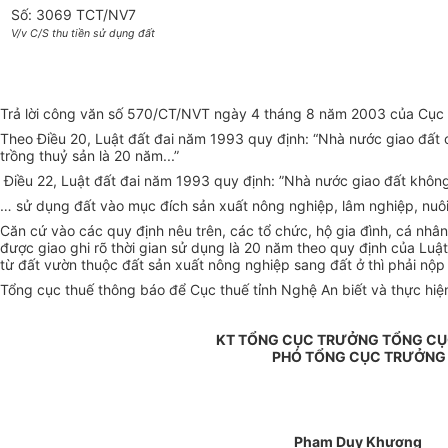
Số: 3069 TCT/NV7
V/v C/S thu tiền sử dụng đất
Trả lời công văn số 570/CT/NVT ngày 4 tháng 8 năm 2003 của Cục th
Theo Điều 20, Luật đất đai năm 1993 quy định: “Nhà nước giao đất c
trồng thuỷ sản là 20 năm...”
Điều 22, Luật đất đai năm 1993 quy định: ”Nhà nước giao đất không
… sử dụng đất vào mục đích sản xuất nông nghiệp, lâm nghiệp, nuôi
Căn cứ vào các quy định nêu trên, các tổ chức, hộ gia đình, cá nhâ
được giao ghi rõ thời gian sử dụng là 20 năm theo quy định của Lu
từ đất vườn thuộc đất sản xuất nông nghiệp sang đất ở thì phải nộp 
Tổng cục thuế thông báo để Cục thuế tỉnh Nghệ An biết và thực hiệ
KT TỔNG CỤC TRƯỞNG TỔNG CỤ
PHÓ TỔNG CỤC TRƯỞNG
Phạm Duy Khương