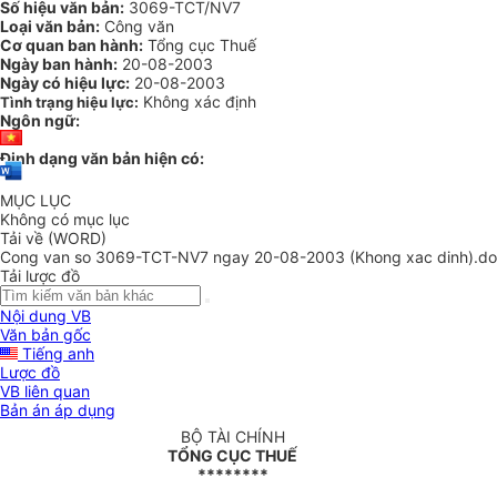
Số hiệu văn bản:
3069-TCT/NV7
Loại văn bản:
Công văn
Cơ quan ban hành:
Tổng cục Thuế
Ngày ban hành:
20-08-2003
Ngày có hiệu lực:
20-08-2003
Không xác định
Tình trạng hiệu lực:
Ngôn ngữ:
Định dạng văn bản hiện có:
MỤC LỤC
Không có mục lục
Tải về (WORD)
Cong van so 3069-TCT-NV7 ngay 20-08-2003 (Khong xac dinh).d
Tải lược đồ
Nội dung VB
Văn bản gốc
Tiếng anh
Lược đồ
VB liên quan
Bản án áp dụng
BỘ TÀI CHÍNH
TỔNG CỤC THUẾ
********