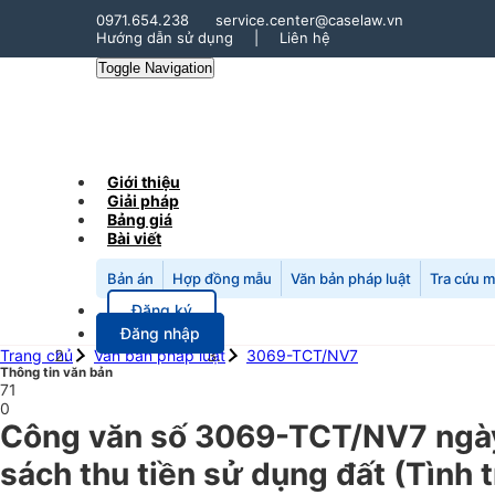
0971.654.238
service.center@caselaw.vn
Hướng dẫn sử dụng
|
Liên hệ
Toggle Navigation
Giới thiệu
Giải pháp
Bảng giá
Bài viết
Bản án
Hợp đồng mẫu
Văn bản pháp luật
Tra cứu 
Đăng ký
Đăng nhập
Trang chủ
Văn bản pháp luật
3069-TCT/NV7
Thông tin văn bản
71
0
Công văn số 3069-TCT/NV7 ngày
sách thu tiền sử dụng đất (Tình 