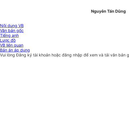
Nguyễn Tấn Dũng
Nội dung VB
Văn bản gốc
Tiếng anh
Lược đồ
VB liên quan
Bản án áp dụng
Vui lòng
Đăng ký
tài khoản hoặc
đăng nhập
để xem và tải văn bản 