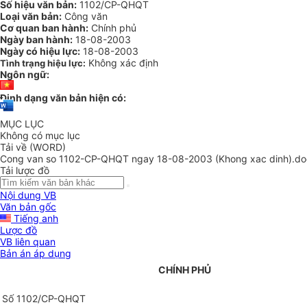
Số hiệu văn bản:
1102/CP-QHQT
Loại văn bản:
Công văn
Cơ quan ban hành:
Chính phủ
Ngày ban hành:
18-08-2003
Ngày có hiệu lực:
18-08-2003
Không xác định
Tình trạng hiệu lực:
Ngôn ngữ:
Định dạng văn bản hiện có:
MỤC LỤC
Không có mục lục
Tải về (WORD)
Cong van so 1102-CP-QHQT ngay 18-08-2003 (Khong xac dinh).do
Tải lược đồ
Nội dung VB
Văn bản gốc
Tiếng anh
Lược đồ
VB liên quan
Bản án áp dụng
CHÍNH PHỦ
Số 1102/CP-QHQT