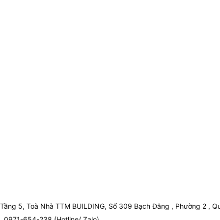
Tầng 5, Toà Nhà TTM BUILDING, Số 309 Bạch Đằng , Phường 2 , Qu
0971-654-238 (Hotline/ Zalo)