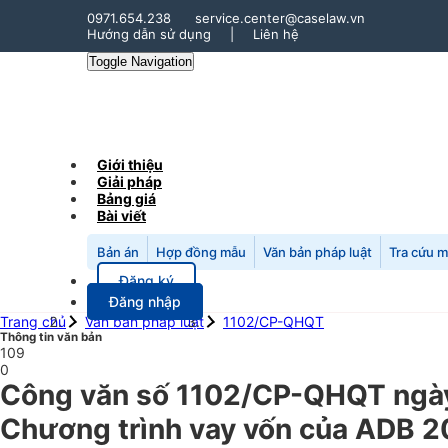
0971.654.238
service.center@caselaw.vn
Hướng dẫn sử dụng
|
Liên hệ
Toggle Navigation
Giới thiệu
Giải pháp
Bảng giá
Bài viết
Bản án
Hợp đồng mẫu
Văn bản pháp luật
Tra cứu 
Đăng ký
Đăng nhập
Trang chủ
Văn bản pháp luật
1102/CP-QHQT
Thông tin văn bản
109
0
Công văn số 1102/CP-QHQT ngày
Chương trình vay vốn của ADB 2