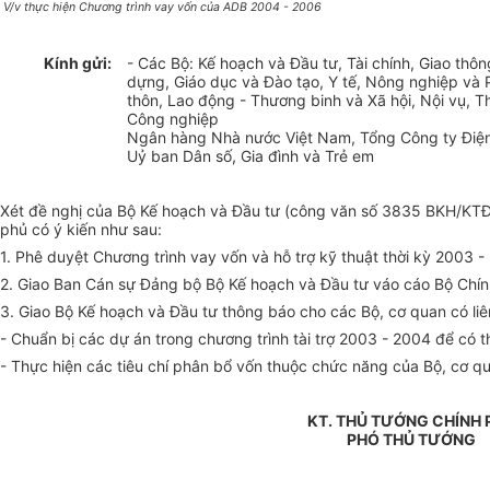
V/v thực hiện Chương trình vay vốn của ADB 2004 - 2006
Kính gửi:
- Các Bộ: Kế hoạch và Đầu tư, Tài chính, Giao thôn
dựng, Giáo dục và Đào tạo, Y tế, Nông nghiệp và 
thôn, Lao động - Thương binh và Xã hội, Nội vụ, 
Công nghiệp
Ngân hàng Nhà nước Việt Nam, Tổng Công ty Điện
Uỷ ban Dân số, Gia đình và Trẻ em
Xét đề nghị của Bộ Kế hoạch và Đầu tư (công văn số 3835 BKH/KTĐN
phủ có ý kiến như sau:
1. Phê duyệt Chương trình vay vốn và hỗ trợ kỹ thuật thời kỳ 2003 
2. Giao Ban Cán sự Đảng bộ Bộ Kế hoạch và Đầu tư váo cáo Bộ Chính
3. Giao Bộ Kế hoạch và Đầu tư thông báo cho các Bộ, cơ quan có liê
- Chuẩn bị các dự án trong chương trình tài trợ 2003 - 2004 để có t
- Thực hiện các tiêu chí phân bổ vốn thuộc chức năng của Bộ, cơ qu
KT. THỦ TƯỚNG CHÍNH 
PHÓ THỦ TƯỚNG