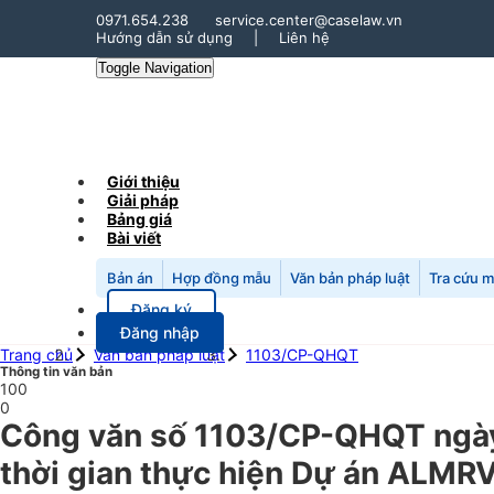
0971.654.238
service.center@caselaw.vn
Hướng dẫn sử dụng
|
Liên hệ
Toggle Navigation
Giới thiệu
Giải pháp
Bảng giá
Bài viết
Bản án
Hợp đồng mẫu
Văn bản pháp luật
Tra cứu 
Đăng ký
Đăng nhập
Trang chủ
Văn bản pháp luật
1103/CP-QHQT
Thông tin văn bản
100
0
Công văn số 1103/CP-QHQT ngày
thời gian thực hiện Dự án ALMRV 