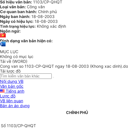
Số hiệu văn bản:
1103/CP-QHQT
Loại văn bản:
Công văn
Cơ quan ban hành:
Chính phủ
Ngày ban hành:
18-08-2003
Ngày có hiệu lực:
18-08-2003
Không xác định
Tình trạng hiệu lực:
Ngôn ngữ:
Định dạng văn bản hiện có:
MỤC LỤC
Không có mục lục
Tải về (WORD)
Cong van so 1103-CP-QHQT ngay 18-08-2003 (Khong xac dinh).d
Tải lược đồ
Nội dung VB
Văn bản gốc
Tiếng anh
Lược đồ
VB liên quan
Bản án áp dụng
CHÍNH PHỦ
Số 1103/CP-QHQT