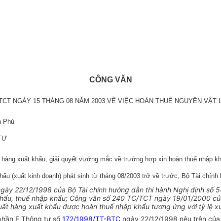
CÔNG VĂN
C/TCT NGÀY 15 THÁNG 08 NĂM 2003 VỀ VIỆC HOÀN THUẾ NGUYÊN VẬT 
h Phủ
 TƯ
 hàng xuất khẩu, giải quyết vướng mắc về trường hợp xin hoàn thuế nhập kh
khẩu (xuất kinh doanh) phát sinh từ tháng 08/2003 trở về trước, Bộ Tài chín
gày 22/12/1998 của Bộ Tài chính hướng dẫn thi hành Nghị định số 
 khẩu, thuế nhập khẩu; Công văn số 240 TC/TCT ngày 19/01/2000 của 
xuất hàng xuất khẩu được hoàn thuế nhập khẩu tương ứng với tỷ lệ 
, phần E Thông tư số
172/1998/TT-BTC
ngày 22/12/1998 nêu trên của 