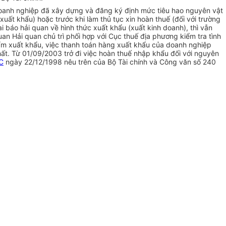
doanh nghiệp đã xây dựng và đăng ký định mức tiêu hao nguyên vật
uất khẩu) hoặc trước khi làm thủ tục xin hoàn thuế (đối với trường
 báo hải quan về hình thức xuất khẩu (xuất kinh doanh), thì vẫn
an Hải quan chủ trì phối hợp với Cục thuế địa phương kiểm tra tình
ẩm xuất khẩu, việc thanh toán hàng xuất khẩu của doanh nghiệp
hất. Từ 01/09/2003 trở đi việc hoàn thuế nhập khẩu đối với nguyên
C
ngày 22/12/1998 nêu trên của Bộ Tài chính và Công văn số 240