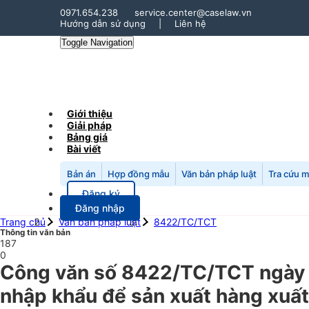
0971.654.238
service.center@caselaw.vn
Hướng dẫn sử dụng
|
Liên hệ
Toggle Navigation
Giới thiệu
Giải pháp
Bảng giá
Bài viết
Bản án
Hợp đồng mẫu
Văn bản pháp luật
Tra cứu 
Đăng ký
Đăng nhập
Trang chủ
Văn bản pháp luật
8422/TC/TCT
Thông tin văn bản
187
0
Công văn số 8422/TC/TCT ngày 1
nhập khẩu để sản xuất hàng xuất