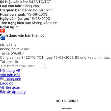
Số hiệu văn bản:
8422/TC/TCT
Loại văn bản:
Công văn
Cơ quan ban hành:
Bộ Tài chính
Ngày ban hành:
15-08-2003
Ngày có hiệu lực:
15-08-2003
Không xác định
Tình trạng hiệu lực:
Ngôn ngữ:
Định dạng văn bản hiện có:
MỤC LỤC
Không có mục lục
Tải về (WORD)
Cong van so 8422-TC_TCT ngay 15-08-2003 (Khong xac dinh).doc
Tải lược đồ
Nội dung VB
Văn bản gốc
Tiếng anh
Lược đồ
VB liên quan
Bản án áp dụng
BỘ TÀI CHÍNH
********