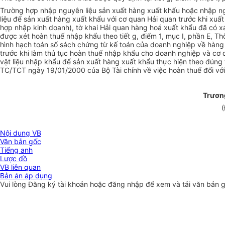
Trường hợp nhập nguyên liệu sản xuất hàng xuất khẩu hoặc nhập ng
liệu để sản xuất hàng xuất khẩu với cơ quan Hải quan trước khi xuất
hợp nhập kinh doanh), tờ khai Hải quan hàng hoá xuất khẩu đã có xá
được xét hoàn thuế nhập khẩu theo tiết g, điểm 1, mục I, phần E, T
hình hạch toán sổ sách chứng từ kế toán của doanh nghiệp về hàng 
trước khi làm thủ tục hoàn thuế nhập khẩu cho doanh nghiệp và cơ q
vật liệu nhập khẩu để sản xuất hàng xuất khẩu thực hiện theo đúng t
TC/TCT ngày 19/01/2000 của Bộ Tài chính về việc hoàn thuế đối với
Trươn
(
Nội dung VB
Văn bản gốc
Tiếng anh
Lược đồ
VB liên quan
Bản án áp dụng
Vui lòng
Đăng ký
tài khoản hoặc
đăng nhập
để xem và tải văn bản 