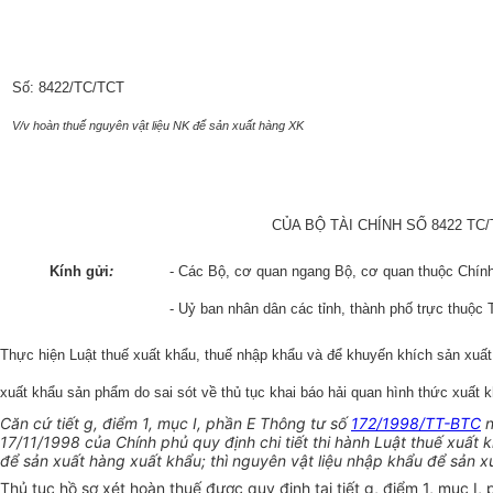
Số: 8422/TC/TCT
V/v hoàn thuế nguyên vật liệu NK để sản xuất hàng XK
CỦA BỘ TÀI CHÍNH SỐ 8422 T
Kính gửi
:
- Các Bộ, cơ quan ngang Bộ, cơ quan thuộc Chín
- Uỷ ban nhân dân các tỉnh, thành phố trực thuộc
Thực hiện Luật thuế xuất khẩu, thuế nhập khẩu và để khuyến khích sản xuất
xuất khẩu sản phẩm do sai sót về thủ tục khai báo hải quan hình thức xuất 
Căn cứ tiết g, điểm 1, mục I, phần E Thông tư số
172/1998/TT-BTC
n
17/11/1998 của Chính phủ quy định chi tiết thi hành Luật thuế xuất
để sản xuất hàng xuất khẩu; thì nguyên vật liệu nhập khẩu để sản 
Thủ tục hồ sơ xét hoàn thuế được quy định tại tiết g, điểm 1, mục I