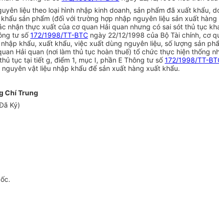
uyên liệu theo loại hình nhập kinh doanh, sản phẩm đã xuất khẩu, 
 khẩu sản phẩm (đối với trường hợp nhập nguyên liệu sản xuất hàng x
c nhận thực xuất của cơ quan Hải quan nhưng có sai sót thủ tục khai
hông tư số
172/1998/TT-BTC
ngày 22/12/1998 của Bộ Tài chính, cơ qu
nhập khẩu, xuất khẩu, việc xuất dùng nguyên liệu, số lượng sản ph
uan Hải quan (nơi làm thủ tục hoàn thuế) tổ chức thực hiện thống n
hủ tục tại tiết g, điểm 1, mục I, phần E Thông tư số
172/1998/TT-BT
 nguyên vật liệu nhập khẩu để sản xuất hàng xuất khẩu.
g Chí Trung
Đã Ký)
gốc.