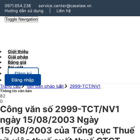
0971.654.238
service.center@caselaw.vn
Hướng dẫn sử dụng
|
Liên hệ
Toggle Navigation
Giới thiệu
Giải pháp
Bảng giá
Bài viết
Đăng ký
Đăng nhập
Trang chủ
Văn bản pháp luật
2999-TCT/NV1
Thông tin văn bản
82
0
Công văn số 2999-TCT/NV1
ngày 15/08/2003 Ngày
15/08/2003 của Tổng cục Thuế