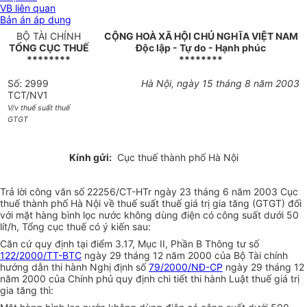
VB liên quan
Bản án áp dụng
BỘ TÀI CHÍNH
CỘNG HOÀ XÃ HỘI CHỦ NGHĨA VIỆT NAM
TỔNG CỤC THUẾ
Độc lập - Tự do - Hạnh phúc
********
********
Số: 2999
Hà Nội, ngày 15 tháng 8 năm 2003
TCT/NV1
V/v thuế suất thuế
GTGT
Kính gửi:
Cục thuế thành phố Hà Nội
Trả lời công văn số 22256/CT-HTr ngày 23 tháng 6 năm 2003 Cục
thuế thành phố Hà Nội về thuế suất thuế giá trị gia tăng (GTGT) đối
với mặt hàng bình lọc nước không dùng điện có công suất dưới 50
lít/h, Tổng cục thuế có ý kiến sau:
Căn cứ quy định tại điểm 3.17, Mục II, Phần B Thông tư số
122/2000/TT-BTC
ngày 29 tháng 12 năm 2000 của Bộ Tài chính
hướng dẫn thi hành Nghị định số
79/2000/NĐ-CP
ngày 29 tháng 12
năm 2000 của Chính phủ quy định chi tiết thi hành Luật thuế giá trị
gia tăng thì: