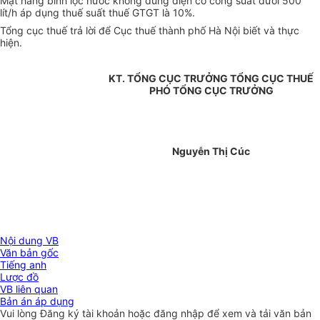
Mặt hàng bình lọc nước không dùng điện có công suất dưới 500
lít/h áp dụng thuế suất thuế GTGT là 10%.
Tổng cục thuế trả lời để Cục thuế thành phố Hà Nội biết và thực
hiện.
KT. TỔNG CỤC TRƯỞNG TỔNG CỤC THUẾ
PHÓ TỔNG CỤC TRƯỞNG
Nguyễn Thị Cúc
Nội dung VB
Văn bản gốc
Tiếng anh
Lược đồ
VB liên quan
Bản án áp dụng
Vui lòng
Đăng ký
tài khoản hoặc
đăng nhập
để xem và tải văn bản