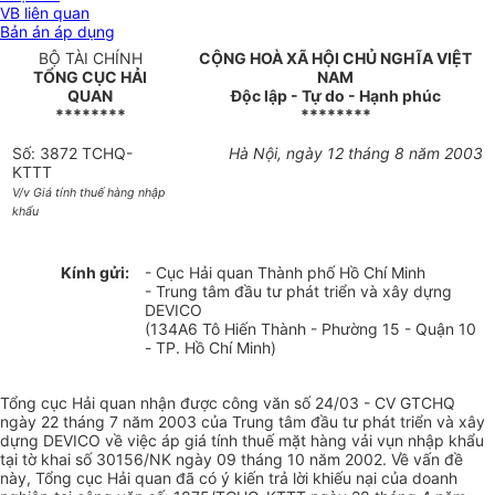
VB liên quan
Bản án áp dụng
BỘ TÀI CHÍNH
CỘNG HOÀ XÃ HỘI CHỦ NGHĨA VIỆT
TỔNG CỤC HẢI
NAM
QUAN
Độc lập - Tự do - Hạnh phúc
********
********
Số: 3872 TCHQ-
Hà Nội, ngày 12 tháng 8 năm 2003
KTTT
V/v Giá tính thuế hàng nhập
khẩu
Kính gửi:
- Cục Hải quan Thành phố Hồ Chí Minh
- Trung tâm đầu tư phát triển và xây dựng
DEVICO
(134A6 Tô Hiến Thành - Phường 15 - Quận 10
- TP. Hồ Chí Minh)
Tổng cục Hải quan nhận được công văn số 24/03 - CV GTCHQ
ngày 22 tháng 7 năm 2003 của Trung tâm đầu tư phát triển và xây
dựng DEVICO về việc áp giá tính thuế mặt hàng vải vụn nhập khẩu
tại tờ khai số 30156/NK ngày 09 tháng 10 năm 2002. Về vấn đề
này, Tổng cục Hải quan đã có ý kiến trả lời khiếu nại của doanh