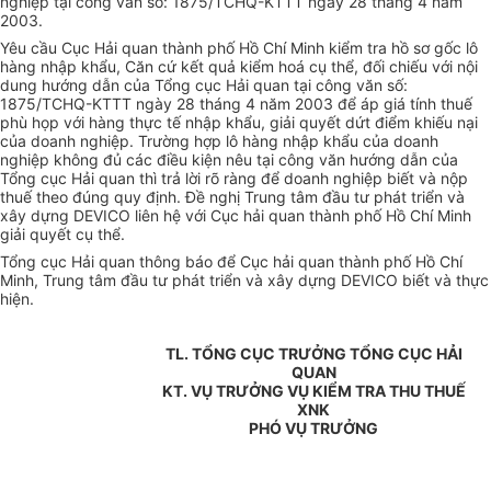
nghiệp tại công văn số: 1875/TCHQ-KTTT ngày 28 tháng 4 năm
2003.
Yêu cầu Cục Hải quan thành phố Hồ Chí Minh kiểm tra hồ sơ gốc lô
hàng nhập khẩu, Căn cứ kết quả kiểm hoá cụ thể, đối chiếu với nội
dung hướng dẫn của Tổng cục Hải quan tại công văn số:
1875/TCHQ-KTTT ngày 28 tháng 4 năm 2003 để áp giá tính thuế
phù họp với hàng thực tế nhập khẩu, giải quyết dứt điểm khiếu nại
của doanh nghiệp. Trường hợp lô hàng nhập khẩu của doanh
nghiệp không đủ các điều kiện nêu tại công văn hướng dẫn của
Tổng cục Hải quan thì trả lời rõ ràng để doanh nghiệp biết và nộp
thuế theo đúng quy định. Đề nghị Trung tâm đầu tư phát triển và
xây dựng DEVICO liên hệ với Cục hải quan thành phố Hồ Chí Minh
giải quyết cụ thể.
Tổng cục Hải quan thông báo để Cục hải quan thành phố Hồ Chí
Minh, Trung tâm đầu tư phát triển và xây dựng DEVICO biết và thực
hiện.
TL. TỔNG CỤC TRƯỞNG TỔNG CỤC HẢI
QUAN
KT. VỤ TRƯỞNG VỤ KIỂM TRA THU THUẾ
XNK
PHÓ VỤ TRƯỞNG