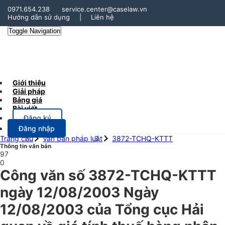
0971.654.238
service.center@caselaw.vn
Hướng dẫn sử dụng
|
Liên hệ
Toggle Navigation
Giới thiệu
Giải pháp
Bảng giá
Bài viết
Đăng ký
Đăng nhập
Trang chủ
Văn bản pháp luật
3872-TCHQ-KTTT
Thông tin văn bản
97
0
Công văn số 3872-TCHQ-KTTT
ngày 12/08/2003 Ngày
12/08/2003 của Tổng cục Hải