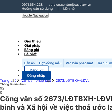
0971.654.238
service.center@caselaw.vn
Hướng dẫn sử dụng
|
Liên hệ
Toggle Navigation
Giới thiệu
Giải pháp
Bảng giá
Bài viết
Bản án
Hợp đồng mẫu
Văn bản pháp luật
Tra cứu 
Đăng ký
Đăng nhập
Trang chủ
Văn bản pháp luật
2673/LĐTBXH-LĐVL
Thông tin văn bản
92
0
Công văn số 2673/LĐTBXH-LĐVL
binh và Xã hội về việc thoả ước 