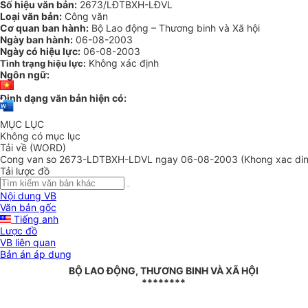
Số hiệu văn bản:
2673/LĐTBXH-LĐVL
Loại văn bản:
Công văn
Cơ quan ban hành:
Bộ Lao động – Thương binh và Xã hội
Ngày ban hành:
06-08-2003
Ngày có hiệu lực:
06-08-2003
Không xác định
Tình trạng hiệu lực:
Ngôn ngữ:
Định dạng văn bản hiện có:
MỤC LỤC
Không có mục lục
Tải về (WORD)
Cong van so 2673-LDTBXH-LDVL ngay 06-08-2003 (Khong xac din
Tải lược đồ
Nội dung VB
Văn bản gốc
Tiếng anh
Lược đồ
VB liên quan
Bản án áp dụng
BỘ LAO ĐỘNG, THƯƠNG BINH VÀ XÃ HỘI
********