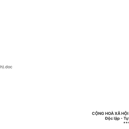
h).doc
CỘNG HOÀ XÃ HỘI
Độc lập - T
**