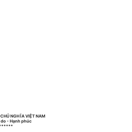
 CHỦ NGHĨA VIỆT NAM
ự do - Hạnh phúc
******