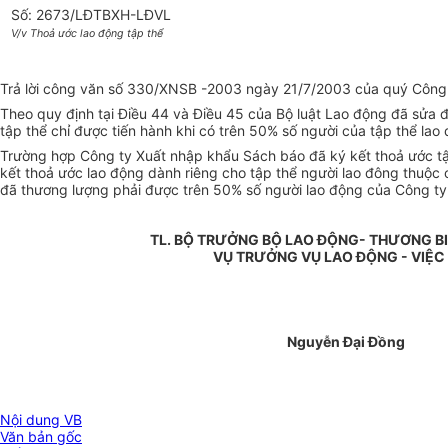
Số: 2673/LĐTBXH-LĐVL
V/v Thoả ước lao động tập thể
Trả lời công văn số 330/XNSB -2003 ngày 21/7/2003 của quý Công ty 
Theo quy định tại Điều 44 và Điều 45 của Bộ luật Lao động đã sửa đ
tập thể chỉ được tiến hành khi có trên 50% số người của tập thể la
Trường hợp Công ty Xuất nhập khẩu Sách báo đã ký kết thoả ước tậ
kết thoả ước lao động dành riêng cho tập thể người lao đông thuộc 
đã thương lượng phải được trên 50% số người lao động của Công ty 
TL. BỘ TRƯỞNG BỘ LAO ĐỘNG- THƯƠNG BI
VỤ TRƯỞNG VỤ LAO ĐỘNG - VIỆC
Nguyễn Đại Đồng
Nội dung VB
Văn bản gốc