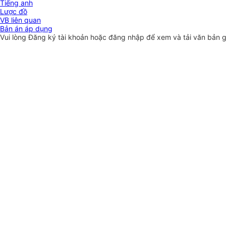
Tiếng anh
Lược đồ
VB liên quan
Bản án áp dụng
Vui lòng
Đăng ký
tài khoản hoặc
đăng nhập
để xem và tải văn bản 