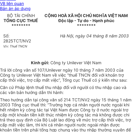
VB liên quan
Bản án áp dụng
BỘ TÀI CHÍNH
CỘNG HOÀ XÃ HỘI CHỦ NGHĨA VIỆT NAM
TỔNG CỤC THUẾ
Độc lập - Tự do - Hạnh phúc
********
********
Số:
Hà Nội, ngày 04 tháng 8 năm 2003
2825TCT/NV2
V/v: Thuế TNCN
Kính gửi:
Công ty Unilever Việt Nam
Trả lời công văn số 107/Unilever ngày 10 tháng 7 năm 2003 của
Công ty Unilever Việt Nam về việc “thuế TNCN đối với khoản trợ
cấp thôi việc, trợ cấp mất việc”, Tổng cục Thuế có ý kiến như sau:
Căn cứ Pháp lệnh thuế thu nhập đối với người có thu nhập cao và
các văn bản hướng dẫn thi hành:
Theo hướng dẫn tại công văn số 214 TCT/NV2 ngày 15 tháng 1 năm
2003 Tổng cục thuế thì: “Trường hợp cá nhân người nước ngoài khi
hết nhiệm kỳ công tác tại Việt Nam được Công ty ở nước ngoài trợ
cấp một khoản tiền kết thúc nhiệm kỳ công tác mà không được chi
trả theo quy định của Bộ Luật lao động về mức trợ cấp thôi việc, trợ
cấp mất việc làm, thì khi cá nhân người nước ngoài nhận được
khoản tiền trên phải tổng hợp chung vào thu nhập thường xuyên để