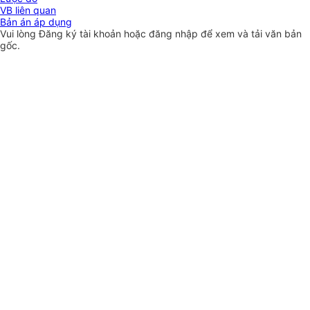
VB liên quan
Bản án áp dụng
Vui lòng
Đăng ký
tài khoản hoặc
đăng nhập
để xem và tải văn bản
gốc.