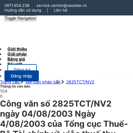
0971.654.238
service.center@caselaw.vn
Hướng dẫn sử dụng
|
Liên hệ
Toggle Navigation
Giới thiệu
Giải pháp
Bảng giá
Bài viết
Đăng ký
Đăng nhập
Trang chủ
Văn bản pháp luật
2825TCT/NV2
Thông tin văn bản
104
0
Công văn số 2825TCT/NV2
ngày 04/08/2003 Ngày
4/08/2003 của Tổng cục Thuế-