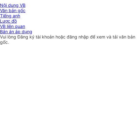
Nội dung VB
Văn bản gốc
Tiếng anh
Lược đồ
VB liên quan
Bản án áp dụng
Vui lòng
Đăng ký
tài khoản hoặc
đăng nhập
để xem và tải văn bản
gốc.