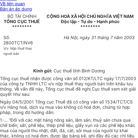
VB liên quan
Bản án áp dụng
BỘ TÀI CHÍNH
CỘNG HOÀ XÃ HỘI CHỦ NGHĨA VIỆT NAM
TỔNG CỤC THUẾ
Độc lập - Tự do - Hạnh phúc
********
********
Số:
Hà Nội, ngày 31 tháng 7 năm 2003
2800TCT/NV6
V/v: Nộp thuế thay
người bán
Kính gửi:
Cục thuế tỉnh Bình Dương
Tổng cục thuế nhận được công văn số 012/KT/LTC ngày 17/7/2003
của công ty TNHH LTC v/v nộp thuế thay người bán trên khâu lưu
thông. Về vấn đề này, Tổng cục thuế đề nghị Cục thuế xem xét giải
quyết như sau:
Ngày 04/5/2001 Tổng cục Thuế đã có công văn số 1534/TCT/CS
v/v Hàng hoá, dịch vụ mua vào không có hoá đơn, chứng từ hợp
pháp, trong đó hướng dẫn:
1-... “Đối với các mặt hàng nông sản, lâm sản, thuỷ sản chưa qua
chế biến; sắt, phế liệu, thép phế liệu, giấy vụn và các phế liệu khác
mua của người thu nhặt; đất, đá, cát, sỏi mua của người tự khai
thác, không có hoá đơn, được lập bảng kê, ghi đầy đủ các chỉ tiêu