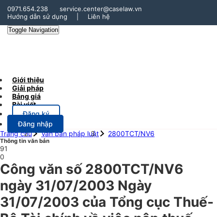
0971.654.238
service.center@caselaw.vn
Hướng dẫn sử dụng
|
Liên hệ
Toggle Navigation
Giới thiệu
Giải pháp
Bảng giá
Bài viết
Đăng ký
Đăng nhập
Trang chủ
Văn bản pháp luật
2800TCT/NV6
Thông tin văn bản
91
0
Công văn số 2800TCT/NV6
ngày 31/07/2003 Ngày
31/07/2003 của Tổng cục Thuế-