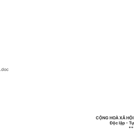
.doc
CỘNG HOÀ XÃ HỘI
Độc lập - T
**