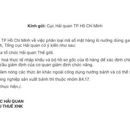
Kính gửi:
Cục Hải quan TP Hồ Chí Minh
TP Hồ Chí Minh về việc phân loại mã số mặt hàng lò nướng dùng g
, Tổng cục Hải quan có ý kiến như sau:
a tổ chức Hải quan Thế giới.
 hoá thực tế nhập khẩu và bộ hồ sơ gốc của lô hàng để xác định chí
g cầu giám định của cơ quan giám định chức năng.
 làm nóng các thức ăn khác ngoài công dụng nướng bánh và có thể s
ông nghiệp sản xuất bánh thì thuộc nhóm 84.17.
hực hiện./.
C HẢI QUAN
U THUẾ XNK