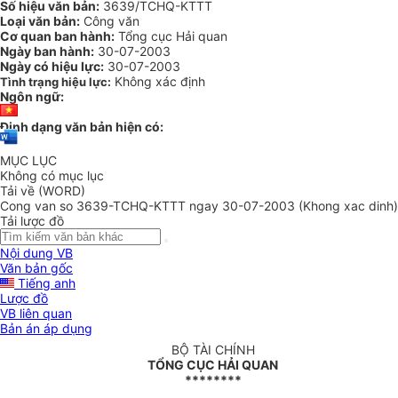
Số hiệu văn bản:
3639/TCHQ-KTTT
Loại văn bản:
Công văn
Cơ quan ban hành:
Tổng cục Hải quan
Ngày ban hành:
30-07-2003
Ngày có hiệu lực:
30-07-2003
Không xác định
Tình trạng hiệu lực:
Ngôn ngữ:
Định dạng văn bản hiện có:
MỤC LỤC
Không có mục lục
Tải về (WORD)
Cong van so 3639-TCHQ-KTTT ngay 30-07-2003 (Khong xac dinh)
Tải lược đồ
Nội dung VB
Văn bản gốc
Tiếng anh
Lược đồ
VB liên quan
Bản án áp dụng
BỘ TÀI CHÍNH
TỔNG CỤC HẢI QUAN
********