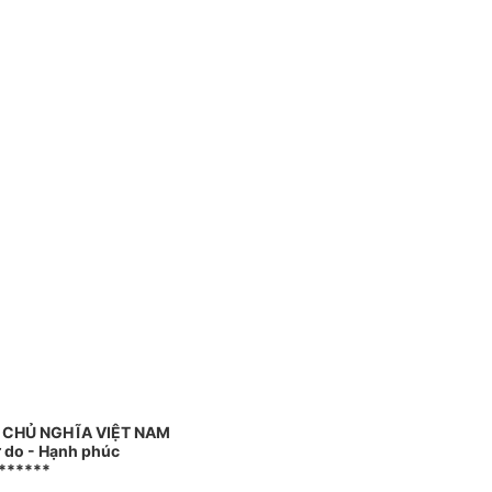
 CHỦ NGHĨA VIỆT NAM
ự do - Hạnh phúc
******