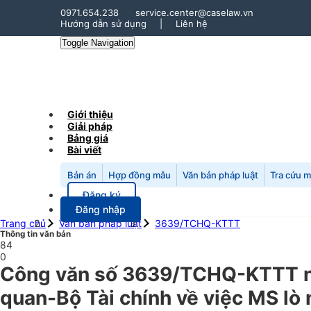
0971.654.238
service.center@caselaw.vn
Hướng dẫn sử dụng
|
Liên hệ
Toggle Navigation
Giới thiệu
Giải pháp
Bảng giá
Bài viết
Bản án
Hợp đồng mẫu
Văn bản pháp luật
Tra cứu 
Đăng ký
Đăng nhập
Trang chủ
Văn bản pháp luật
3639/TCHQ-KTTT
Thông tin văn bản
84
0
Công văn số 3639/TCHQ-KTTT ng
quan-Bộ Tài chính về việc MS lò 