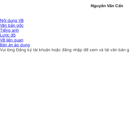
Nguyễn Văn Cẩn
Nội dung VB
Văn bản gốc
Tiếng anh
Lược đồ
VB liên quan
Bản án áp dụng
Vui lòng
Đăng ký
tài khoản hoặc
đăng nhập
để xem và tải văn bản 