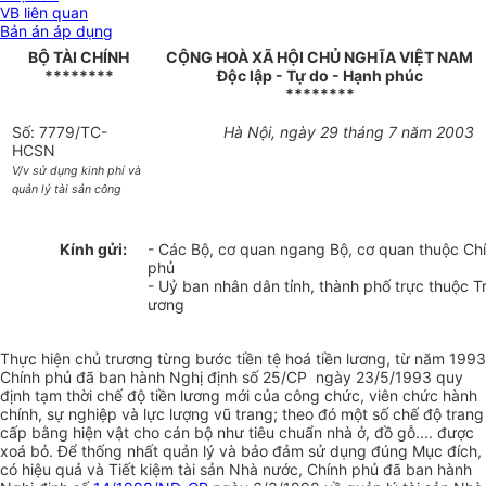
VB liên quan
Bản án áp dụng
BỘ TÀI CHÍNH
CỘNG HOÀ XÃ HỘI CHỦ NGHĨA VIỆT NAM
********
Độc lập - Tự do - Hạnh phúc
********
Số: 7779/TC-
Hà Nội, ngày 29 tháng 7 năm 2003
HCSN
V/v sử dụng kinh phí và
quản lý tài sản công
Kính gửi:
- Các Bộ, cơ quan ngang Bộ, cơ quan thuộc Ch
phủ
- Uỷ ban nhân dân tỉnh, thành phố trực thuộc T
ương
Thực hiện chủ trương từng bước tiền tệ hoá tiền lương, từ năm 1993
Chính phủ đã ban hành Nghị định số 25/CP ngày 23/5/1993 quy
định tạm thời chế độ tiền lương mới của công chức, viên chức hành
chính, sự nghiệp và lực lượng vũ trang; theo đó một số chế độ trang
cấp bằng hiện vật cho cán bộ như tiêu chuẩn nhà ở, đồ gỗ.... được
xoá bỏ. Để thống nhất quản lý và bảo đảm sử dụng đúng Mục đích,
có hiệu quả và Tiết kiệm tài sản Nhà nước, Chính phủ đã ban hành