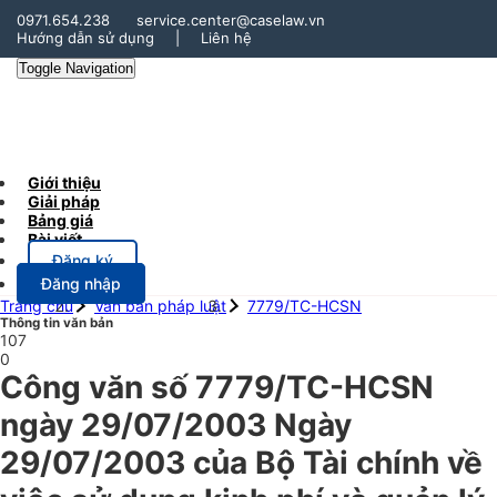
0971.654.238
service.center@caselaw.vn
Hướng dẫn sử dụng
|
Liên hệ
Toggle Navigation
Giới thiệu
Giải pháp
Bảng giá
Bài viết
Đăng ký
Đăng nhập
Trang chủ
Văn bản pháp luật
7779/TC-HCSN
Thông tin văn bản
107
0
Công văn số 7779/TC-HCSN
ngày 29/07/2003 Ngày
29/07/2003 của Bộ Tài chính về