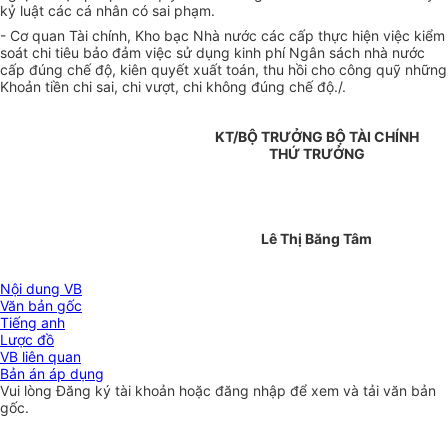
kỷ luật các cá nhân có sai phạm.
- Cơ quan Tài chính, Kho bạc Nhà nước các cấp thực hiện việc kiểm
soát chi tiêu bảo đảm việc sử dụng kinh phí Ngân sách nhà nước
cấp đúng chế độ, kiên quyết xuất toán, thu hồi cho công quỹ những
Khoản tiền chi sai, chi vượt, chi không đúng chế độ./.
KT/BỘ TRƯỞNG BỘ TÀI CHÍNH
THỨ TRƯỞNG
Lê Thị Băng Tâm
Nội dung VB
Văn bản gốc
Tiếng anh
Lược đồ
VB liên quan
Bản án áp dụng
Vui lòng
Đăng ký
tài khoản hoặc
đăng nhập
để xem và tải văn bản
gốc.