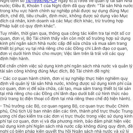
Nghị định số
14/1998/NĐ-CP
ngày 6/3/1998 về quản lý tài sản Nhà
nước; Điều 8, Khoản 1 của Nghị định đã quy định: "Tài sản Nhà nước
trong khu vực hành chính sự nghiệp phải được sự dụng đúng Mục
đích, chế độ, tiêu chuẩn, định mức, không được sử dụng vào Mục
đích cá nhân, kinh doanh và các Mục đích khác, trừ trường hợp
Pháp luật có quy định khác".
Tuy nhiên, thời gian qua, thông qua công tác kiểm tra tại một số cơ
quan, đơn vị, Bộ Tài chính thấy vẫn còn một số trường hợp sử dụng
kinh phí ngân sách Nhà nước cấp để sửa chữa và mua sắm trang
thiết bị phục vụ tại nhà riêng cho các Đồng chi Lãnh đạo cơ quan,
đơn vị dưới hình thức cho mượn; Việc làm trên là trái với các quy
định hiện hành.
Để chấn chỉnh việc sử dụng kinh phí ngân sách nhà nước và quản lý
tài sản công không đúng Mục đích, Bộ Tài chính đề nghị:
- Các cơ quan hành chính, đơn vị sự nghiệp thực hiện nghiêm quy
định về quản lý tài sản Nhà nước, không được sử dụng kinh phí của
cơ quan, đơn vị để sửa chữa, cải tạo, mua sắm trang thiết bị tài sản
tại nhà riêng cho các Đồng chí lãnh đạo dưới bất cứ hình thức nào
(trừ trang bị điện thoại cố định tại nhà riêng theo chế độ hiện hành).
- Thủ trưởng các Bộ, cơ quan ngang Bộ, cơ quan trực thuộc Chính
phủ, Chủ tịch Uỷ ban nhân dân các tỉnh, thành phố trực thuộc Trung
ương chỉ đạo kiểm tra các đơn vị trực thuộc trong việc sử dụng kinh
phí tại cơ quan, đơn vị và địa phương mình, bảo đảm phát hiện việc
sử dụng kinh phí Ngân sách nhà nước cấp không đúng quy định, đề
nghị có biện pháp kiên quyết thu hồi Ngân sách nhà nước và xử lý