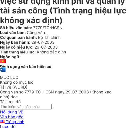
việc sử dụng kinh phí và quản lý
tài sản công (Tình trạng hiệu lực
không xác định)
Số hiệu văn bản:
7779/TC-HCSN
Loại văn bản:
Công văn
Cơ quan ban hành:
Bộ Tài chính
Ngày ban hành:
29-07-2003
Ngày có hiệu lực:
29-07-2003
Không xác định
Tình trạng hiệu lực:
Ngôn ngữ:
Định dạng văn bản hiện có:
MỤC LỤC
Không có mục lục
Tải về (WORD)
Cong van so 7779-TC-HCSN ngay 29-07-2003 (Khong xac
dinh).doc
Tải lược đồ
Nội dung VB
Văn bản gốc
Tiếng anh
Lược đồ