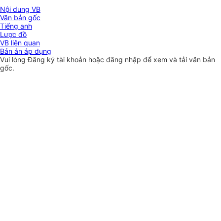
Nội dung VB
Văn bản gốc
Tiếng anh
Lược đồ
VB liên quan
Bản án áp dụng
Vui lòng
Đăng ký
tài khoản hoặc
đăng nhập
để xem và tải văn bản
gốc.