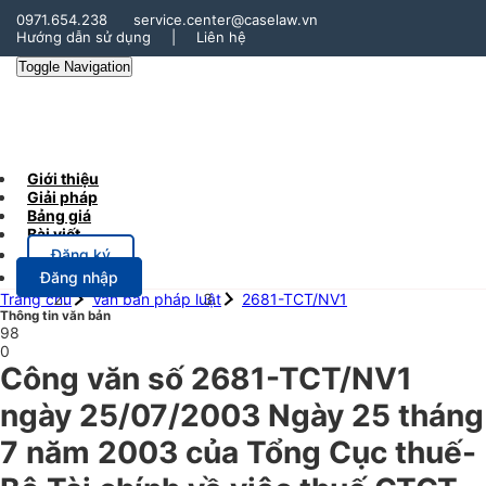
0971.654.238
service.center@caselaw.vn
Hướng dẫn sử dụng
|
Liên hệ
Toggle Navigation
Giới thiệu
Giải pháp
Bảng giá
Bài viết
Đăng ký
Đăng nhập
Trang chủ
Văn bản pháp luật
2681-TCT/NV1
Thông tin văn bản
98
0
Công văn số 2681-TCT/NV1
ngày 25/07/2003 Ngày 25 tháng
7 năm 2003 của Tổng Cục thuế-