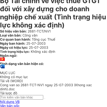
Bộ Tài chính về việc thuế GTGT
đối với xây dựng cho doanh
nghiệp chế xuất (Tình trạng hiệu
lực không xác định)
Số hiệu văn bản:
2681-TCT/NV1
Loại văn bản:
Công văn
Cơ quan ban hành:
Tổng cục Thuế
Ngày ban hành:
25-07-2003
Ngày có hiệu lực:
25-07-2003
Không xác định
Tình trạng hiệu lực:
Ngôn ngữ:
Định dạng văn bản hiện có:
MỤC LỤC
Không có mục lục
Tải về (WORD)
Cong van so 2681-TCT-NV1 ngay 25-07-2003 (Khong xac
dinh).doc
Tải lược đồ
Nội dung VB
Văn bản gốc