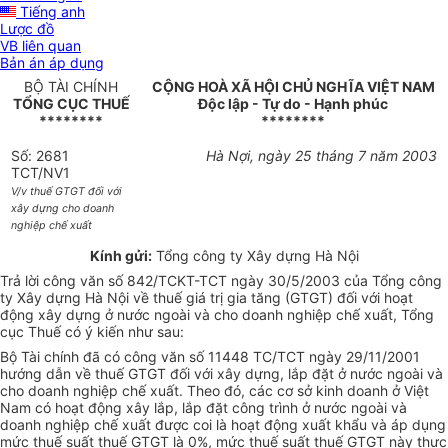
Tiếng anh
Lược đồ
VB liên quan
Bản án áp dụng
BỘ TÀI CHÍNH
CỘNG HOÀ XÃ HỘI CHỦ NGHĨA VIỆT NAM
TỔNG CỤC THUẾ
Độc lập - Tự do - Hạnh phúc
********
********
Số: 2681
Hà Nợi, ngày 25 tháng 7 năm 2003
TCT/NV1
V/v thuế GTGT đối với
xây dựng cho doanh
nghiệp chế xuất
Kính gửi:
Tổng công ty Xây dựng Hà Nội
Trả lời công văn số 842/TCKT-TCT ngày 30/5/2003 của Tổng công
ty Xây dựng Hà Nội về thuế giá trị gia tăng (GTGT) đối với hoạt
động xây dựng ở nước ngoài và cho doanh nghiệp chế xuất, Tổng
cục Thuế có ý kiến như sau:
Bộ Tài chính đã có công văn số 11448 TC/TCT ngày 29/11/2001
hướng dẫn về thuế GTGT đối với xây dựng, lắp đặt ở nước ngoài và
cho doanh nghiệp chế xuất. Theo đó, các cơ sở kinh doanh ở Việt
Nam có hoạt động xây lắp, lắp đặt công trình ở nước ngoài và
doanh nghiệp chế xuất được coi là hoạt động xuất khẩu và áp dụng
mức thuế suất thuế GTGT là 0%, mức thuế suất thuế GTGT này thực