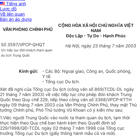
Tiếng anh
Lược đồ
VB liên quan
Bản án áp dụng
CỘNG HÒA XÃ HỘI CHỦ NGHĨA VIỆT
VĂN PHÒNG CHÍNH PHỦ
NAM
Độc Lập - Tự Do - Hạnh Phúc
Số 3597/VPCP-QHQT
Hà Nội, ngày 23 tháng 7 năm 2003
V/v tiếp tục đón khách tham quan
du lịch Trung Quốc
Kính gửi:
- Các Bộ: Ngoại giao, Công an, Quốc phòng,
Y tế.
- Tổng cục Du lịch.
Xét đề nghị của Tổng cục Du lịch (công văn số 869/TCDL-DL ngày
21 tháng 7 năm 2003) về việc tiếp tục cho phép đón khách Trung
Quốc theo Quy chế 229, tiếp theo công văn số 3368/VPCP-KTTH
ngày 09 tháng 7 năm 2003 của Văn Phòng Chính Phủ, thay mặt Thủ
tướng Chính phủ, Phó Thủ tướng Vũ Khoan có ý kiến như sau:
1.Việc người Trung Quốc vào nước ta tham quan du lịch, tạm thời
thực hiện theo Quy chế ban hành kèm theo Quyết định số
229/1998/QĐ-TCDL ngày 02 tháng 7 năm 1998 của Tổng cục
trưởng Tổng cục Du lịch (giấy thông hành mẫu cũ và mới).