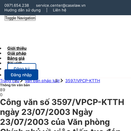
0971.654.238
service.center@caselaw.vn
Hướng dẫn sử dụng
|
Liên hệ
Toggle Navigation
Giới thiệu
Giải pháp
Bảng giá
Bài viết
Đăng ký
Đăng nhập
Trang chủ
Văn bản pháp luật
3597/VPCP-KTTH
Thông tin văn bản
89
0
Công văn số 3597/VPCP-KTTH
ngày 23/07/2003 Ngày
23/07/2003 của Văn phòng