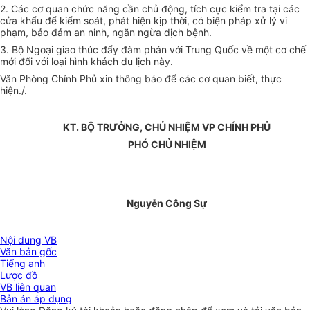
2. Các cơ quan chức năng cần chủ động, tích cực kiểm tra tại các
cửa khẩu để kiểm soát, phát hiện kịp thời, có biện pháp xử lý vi
phạm, bảo đảm an ninh, ngăn ngừa dịch bệnh.
3. Bộ Ngoại giao thúc đẩy đàm phán với Trung Quốc về một cơ chế
mới đối với loại hình khách du lịch này.
Văn Phòng Chính Phủ xin thông báo để các cơ quan biết, thực
hiện./.
KT. BỘ TRƯỞNG, CHỦ NHIỆM VP CHÍNH PHỦ
PHÓ CHỦ NHIỆM
Nguyễn Công Sự
Nội dung VB
Văn bản gốc
Tiếng anh
Lược đồ
VB liên quan
Bản án áp dụng