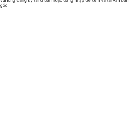
Vui lòng
Đăng ký
tài khoản hoặc
đăng nhập
để xem và tải văn bản
gốc.