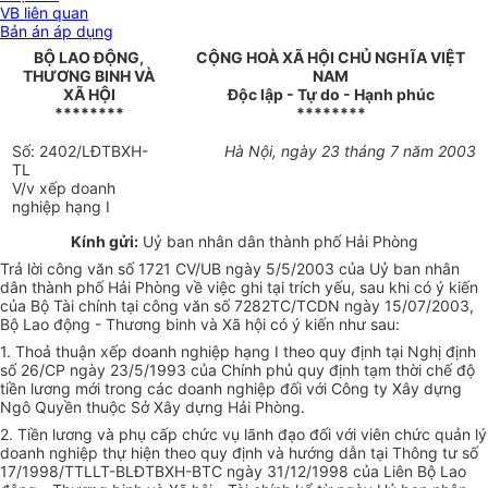
VB liên quan
Bản án áp dụng
BỘ LAO ĐỘNG,
CỘNG HOÀ XÃ HỘI CHỦ NGHĨA VIỆT
THƯƠNG BINH VÀ
NAM
XÃ HỘI
Độc lập - Tự do - Hạnh phúc
********
********
Số: 2402/LĐTBXH-
Hà Nội, ngày 23 tháng 7 năm 2003
TL
V/v xếp doanh
nghiệp hạng I
Kính gửi:
Uỷ ban nhân dân thành phố Hải Phòng
Trả lời công văn số 1721 CV/UB ngày 5/5/2003 của Uỷ ban nhân
dân thành phố Hải Phòng về việc ghi tại trích yếu, sau khi có ý kiến
của Bộ Tài chính tại công văn số 7282TC/TCDN ngày 15/07/2003,
Bộ Lao động - Thương binh và Xã hội có ý kiến như sau:
1. Thoả thuận xếp doanh nghiệp hạng I theo quy định tại Nghị định
số 26/CP ngày 23/5/1993 của Chính phủ quy định tạm thời chế độ
tiền lương mới trong các doanh nghiệp đối với Công ty Xây dựng
Ngô Quyền thuộc Sở Xây dựng Hải Phòng.
2. Tiền lương và phụ cấp chức vụ lãnh đạo đối với viên chức quản lý
doanh nghiệp thự hiện theo quy định và hướng dẫn tại Thông tư số
17/1998/TTLLT-BLĐTBXH-BTC ngày 31/12/1998 của Liên Bộ Lao