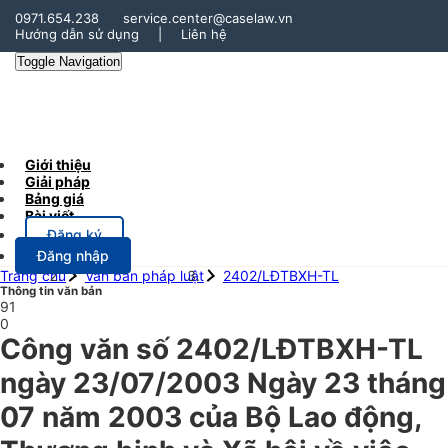
0971.654.238
service.center@caselaw.vn
Hướng dẫn sử dụng
|
Liên hệ
Toggle Navigation
Giới thiệu
Giải pháp
Bảng giá
Bài viết
Đăng ký
Đăng nhập
Trang chủ
Văn bản pháp luật
2402/LĐTBXH-TL
Thông tin văn bản
91
0
Công văn số 2402/LĐTBXH-TL
ngày 23/07/2003 Ngày 23 tháng
07 năm 2003 của Bộ Lao động,