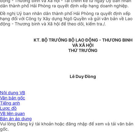
động - Thương binh và Xã hội - Tài chính kể từ ngày Uỷ ban nhân
dân thành phố Hải Phòng ra quyết định xếp hạng doanh nghiệp.
Đề nghị Uỷ ban nhân dân thành phố Hải Phòng ra quyết định xếp
hạng đối với Công ty Xây dựng Ngô Quyền và gửi văn bản về Lao
động - Thương binh và Xã hội để theo dõi, kiểm tra./.
KT. BỘ TRƯỞNG BỘ LAO ĐỘNG - THƯƠNG BINH
VÀ XÃ HỘI
THỨ TRƯỞNG
Lê Duy Đồng
Nội dung VB
Văn bản gốc
Tiếng anh
Lược đồ
VB liên quan
Bản án áp dụng
Vui lòng
Đăng ký
tài khoản hoặc
đăng nhập
để xem và tải văn bản
gốc.