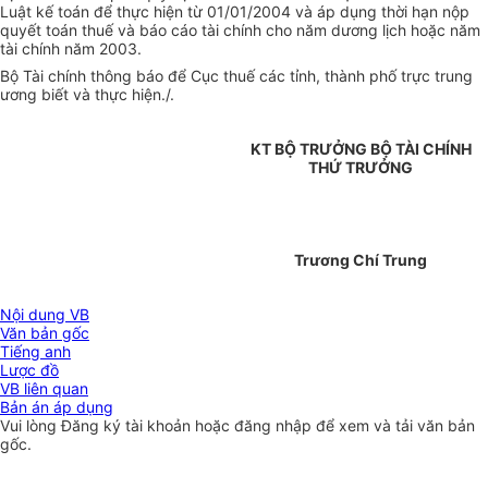
Luật kế toán để thực hiện từ 01/01/2004 và áp dụng thời hạn nộp
quyết toán thuế và báo cáo tài chính cho năm dương lịch hoặc năm
tài chính năm 2003.
Bộ Tài chính thông báo để Cục thuế các tỉnh, thành phố trực trung
ương biết và thực hiện./.
KT BỘ TRƯỞNG BỘ TÀI CHÍNH
THỨ TRƯỞNG
Trương Chí Trung
Nội dung VB
Văn bản gốc
Tiếng anh
Lược đồ
VB liên quan
Bản án áp dụng
Vui lòng
Đăng ký
tài khoản hoặc
đăng nhập
để xem và tải văn bản
gốc.