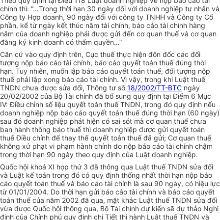
Theo quy định tại Điều 118 Luật doanh nghiệp về nộp báo cáo tài
chính thì: “…Trong thời hạn 30 ngày đối với doanh nghiệp tư nhân và
Công ty Hợp doanh, 90 ngày đối với công ty TNHH và Công ty Cổ
phần, kể từ ngày kết thúc năm tài chính, báo cáo tài chính hàng
năm của doanh nghiệp phải được gửi đến cơ quan thuế và cơ quan
đăng ký kinh doanh có thẩm quyền…”
Căn cứ vào quy định trên, Cục thuế thực hiện đôn đốc các đối
tượng nộp báo cáo tài chính, báo cáo quyết toán thuế đúng thời
hạn. Tuy nhiên, muốn lập báo cáo quyết toán thuế, đối tượng nộp
thuế phải lập xong báo cáo tài chính. Vì vậy, trong khi Luật thuế
TNDN chưa được sửa đổi, Thông tư số
18/2002/TT-BTC
ngày
20/02/2002 của Bộ Tài chính đã bổ sung quy định tại Điểm 6 Mục
IV: Điều chỉnh số liệu quyết toán thuế TNDN, trong đó quy định nếu
doanh nghiệp nộp báo cáo quyết toán thuế đúng thời hạn (60 ngày)
sau đó doanh nghiệp phát hiện có sai sót mà cơ quan thuế chưa
ban hành thông báo thuế thì doanh nghiệp được gửi quyết toán
thuế Điều chỉnh để thay thế quyết toán thuế đã gửi; Cơ quan thuế
không xử phạt vi phạm hành chính do nộp báo cáo tài chính chậm
trong thời hạn 90 ngày theo quy định của Luật doanh nghiệp.
Quốc hội khoá XI họp thứ 3 đã thông qua Luật thuế TNDN sửa đổi
và Luật kế toán trong đó có quy định thống nhất thời hạn nộp báo
cáo quyết toán thuế và báo cáo tài chính là sau 90 ngày, có hiệu lực
từ 01/01/2004. Do thời hạn gửi báo cáo tài chính và báo cáo quyết
toán thuế của năm 2002 đã qua, mặt khác Luật thuế TNDN sửa đổi
vừa được Quốc hội thông qua, Bộ Tài chính dự kiến sẽ dự thảo Nghị
định của Chính phủ quy định chi Tiết thi hành Luật thuế TNDN và