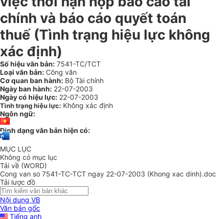
việc thời hạn nộp báo cáo tài
chính và báo cáo quyết toán
thuế (Tình trạng hiệu lực không
xác định)
Số hiệu văn bản:
7541-TC/TCT
Loại văn bản:
Công văn
Cơ quan ban hành:
Bộ Tài chính
Ngày ban hành:
22-07-2003
Ngày có hiệu lực:
22-07-2003
Không xác định
Tình trạng hiệu lực:
Ngôn ngữ:
Định dạng văn bản hiện có:
MỤC LỤC
Không có mục lục
Tải về (WORD)
Cong van so 7541-TC-TCT ngay 22-07-2003 (Khong xac dinh).doc
Tải lược đồ
Nội dung VB
Văn bản gốc
Tiếng anh