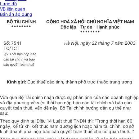
Lược đồ
VB liên quan
Bản án áp dụng
BỘ TÀI CHÍNH
CỘNG HOÀ XÃ HỘI CHỦ NGHĨA VIỆT NAM
********
Độc lập - Tự do - Hạnh phúc
********
Số: 7541
Hà Nội, ngày 22 tháng 7 năm 2003
TC/TCT
V/v Thời hạn nộp báo
cáo tài chính và báo
cáo quyết toán thuế
Kính gửi:
Cục thuế các tỉnh, thành phố trực thuộc trung ương
Vừa qua Bộ Tài chính nhận được sự phản ánh của các doanh nghiệp
và địa phương về việc thời hạn nộp báo cáo tài chính và báo cáo
quyết toán thuế, vấn đề này, Bộ Tài chính hướng dẫn cụ thể như
sau:
Theo quy định tại Điều 14 Luật thuế TNDN thì: “Trong thời hạn 60
ngày, kể từ khi kết thúc năm dương lịch hoặc năm tài chính, cơ sở
kinh doanh phải nộp báo cáo quyết toán thuế cho cơ quan thuế…”