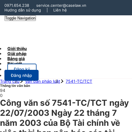
0971.654.238
service.center@caselaw.vn
Hướng dẫn sử dụng
|
Liên hệ
Toggle Navigation
Giới thiệu
Giải pháp
Bảng giá
Bài viết
Đăng ký
Đăng nhập
Trang chủ
Văn bản pháp luật
7541-TC/TCT
Thông tin văn bản
94
0
Công văn số 7541-TC/TCT ngày
22/07/2003 Ngày 22 tháng 7
năm 2003 của Bộ Tài chính về