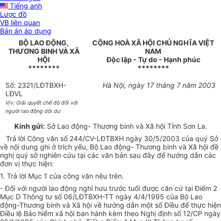
Tiếng anh
Lược đồ
VB liên quan
Bản án áp dụng
BỘ LAO ĐỘNG,
CỘNG HOÀ XÃ HỘI CHỦ NGHĨA VIỆT
THƯƠNG BINH VÀ XÃ
NAM
HỘI
Độc lập - Tự do - Hạnh phúc
********
********
Số: 2321/LĐTBXH-
Hà Nội, ngày 17 tháng 7 năm 2003
LĐVL
V/v: Giải quyết chế độ đối với
người lao động dôi dư
Kính gửi:
Sở Lao động- Thương binh và Xã hội Tỉnh Sơn La.
Trả lời Công văn số 244/CV-LĐTBXH ngày 30/5/2003 của quý Sở
về nội dung ghi ở trích yếu, Bộ Lao động- Thương binh và Xã hội đề
nghị quý sở nghiên cứu tại các văn bản sau đây để hướng dẫn các
đơn vị thực hiện:
1. Trả lời Mục 1 của công văn nêu trên.
- Đối với người lao động nghỉ hưu trước tuổi được căn cứ tại Điểm 2
Mục D Thông tư số 06/LĐTBXH-TT ngày 4/4/1995 của Bộ Lao
động-Thương binh và Xã hội về hướng dẫn một số Điều để thực hiện
Điều lệ Bảo hiểm xã hội ban hành kèm theo Nghị định số 12/CP ngày