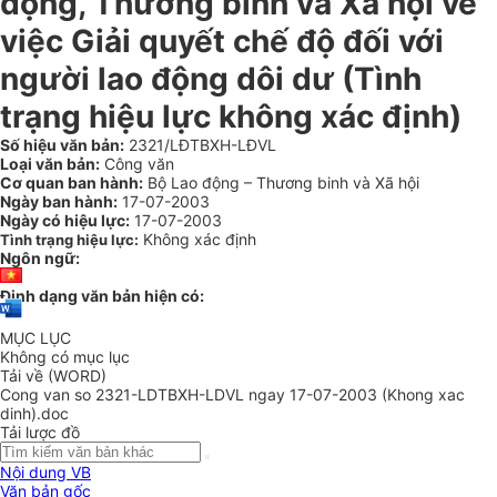
động, Thương binh và Xã hội về
việc Giải quyết chế độ đối với
người lao động dôi dư (Tình
trạng hiệu lực không xác định)
Số hiệu văn bản:
2321/LĐTBXH-LĐVL
Loại văn bản:
Công văn
Cơ quan ban hành:
Bộ Lao động – Thương binh và Xã hội
Ngày ban hành:
17-07-2003
Ngày có hiệu lực:
17-07-2003
Không xác định
Tình trạng hiệu lực:
Ngôn ngữ:
Định dạng văn bản hiện có:
MỤC LỤC
Không có mục lục
Tải về (WORD)
Cong van so 2321-LDTBXH-LDVL ngay 17-07-2003 (Khong xac
dinh).doc
Tải lược đồ
Nội dung VB
Văn bản gốc