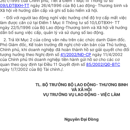
26/1/1995 của Chính phủ, Tiết a Điểm 1 Mục III Thông tư số
09/LĐTBXH-TT
ngày 26/4/1996 của Bộ Lao động- Thương binh và
Xã hội về hướng dẫn cấp và ghi số bảo hiểm xã hội.
- Đối với người lao động nghỉ việc hưởng chế độ trợ cấp mất việc
làm được căn cứ tại Điểm 1 Mục II Thông tư số 10/LĐTBXH- TT
ngày 22/5/1996 của Bộ Lao động-Thương binh và Xã hội về hướng
dẫn bổ sung việc cấp, quản lý và sử dụng sổ lao động.
2. Trả lời Mục 2 của công văn nêu trên các chức danh Giám đốc.
Phó Giám đốc, Kế toán trưởng đề nghị chờ văn bản của Thủ tướng,
Chính phủ, khi doanh nghiệp đã hoàn thành hồ sơ giải quyết cho đối
tượng hưởng theo Nghị định số
41/2002/NĐ-CP
ngày 11/4/2002
của Chính phủ thì doanh nghiệp tiền hành gửi hồ sơ cho các cơ
quan theo quy định tại Điều 11 Quyết định số
85/2002/QĐ-BTC
ngày 1/7/2002 của Bộ Tài chính./.
TL. BỘ TRƯỞNG BỘ LAO ĐỘNG- THƯƠNG BINH
VÀ XÃ HỘI
VỤ TRƯỞNG VỤ LAO ĐỘNG - VIỆC LÀM
Nguyễn Đại Đồng