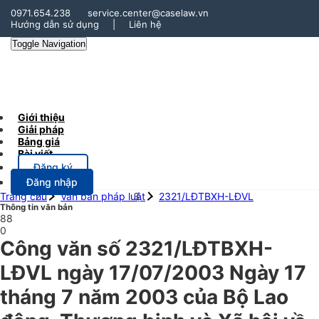
0971.654.238
service.center@caselaw.vn
Hướng dẫn sử dụng
|
Liên hệ
Toggle Navigation
Giới thiệu
Giải pháp
Bảng giá
Bài viết
Đăng ký
Đăng nhập
Trang chủ
Văn bản pháp luật
2321/LĐTBXH-LĐVL
Thông tin văn bản
88
0
Công văn số 2321/LĐTBXH-
LĐVL ngày 17/07/2003 Ngày 17
tháng 7 năm 2003 của Bộ Lao