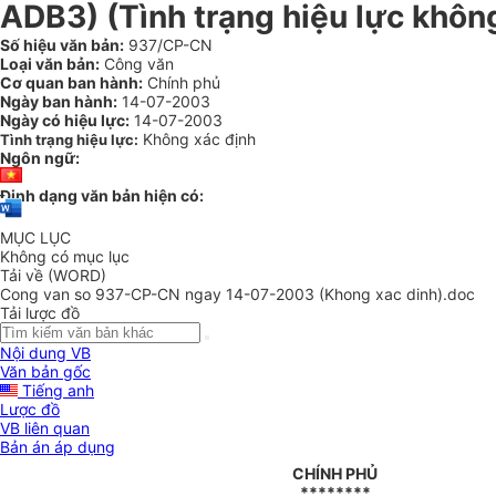
ADB3) (Tình trạng hiệu lực khôn
Số hiệu văn bản:
937/CP-CN
Loại văn bản:
Công văn
Cơ quan ban hành:
Chính phủ
Ngày ban hành:
14-07-2003
Ngày có hiệu lực:
14-07-2003
Không xác định
Tình trạng hiệu lực:
Ngôn ngữ:
Định dạng văn bản hiện có:
MỤC LỤC
Không có mục lục
Tải về (WORD)
Cong van so 937-CP-CN ngay 14-07-2003 (Khong xac dinh).doc
Tải lược đồ
Nội dung VB
Văn bản gốc
Tiếng anh
Lược đồ
VB liên quan
Bản án áp dụng
CHÍNH PHỦ
********