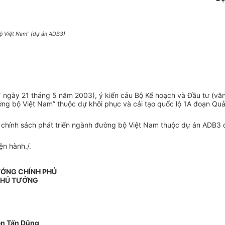
bộ Việt Nam” (dự án ADB3)
T ngày 21 tháng 5 năm 2003), ý kiến cảu Bộ Kế hoạch và Đầu tư (
ường bộ Việt Nam” thuộc dự khôi phục và cải tạo quốc lộ 1A đoạn Q
n chính sách phát triển ngành đường bộ Việt Nam thuộc dự án ADB3 d
ện hành./.
ƯỚNG CHÍNH PHỦ
THỦ TƯỚNG
n Tấn Dũng