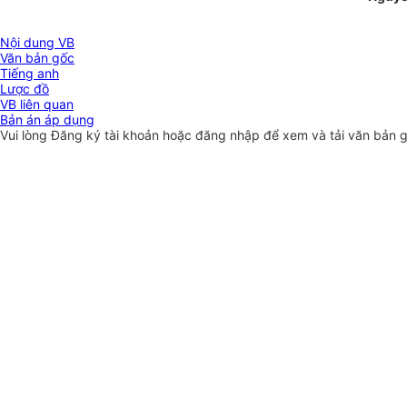
Nội dung VB
Văn bản gốc
Tiếng anh
Lược đồ
VB liên quan
Bản án áp dụng
Vui lòng
Đăng ký
tài khoản hoặc
đăng nhập
để xem và tải văn bản 