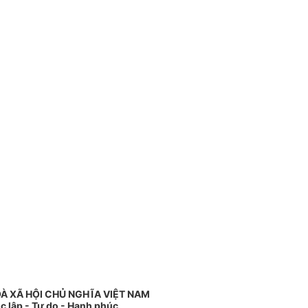
À XÃ HỘI CHỦ NGHĨA VIỆT NAM
c lập - Tự do - Hạnh phúc