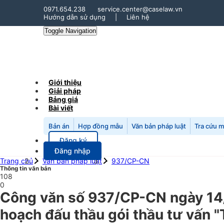
0971.654.238
service.center@caselaw.vn
Hướng dẫn sử dụng
|
Liên hệ
Toggle Navigation
Giới thiệu
Giải pháp
Bảng giá
Bài viết
Bản án
Hợp đồng mẫu
Văn bản pháp luật
Tra cứu 
Đăng ký
Đăng nhập
Trang chủ
Văn bản pháp luật
937/CP-CN
Thông tin văn bản
108
0
Công văn số 937/CP-CN ngày 14/
hoạch đấu thầu gói thầu tư vấn 