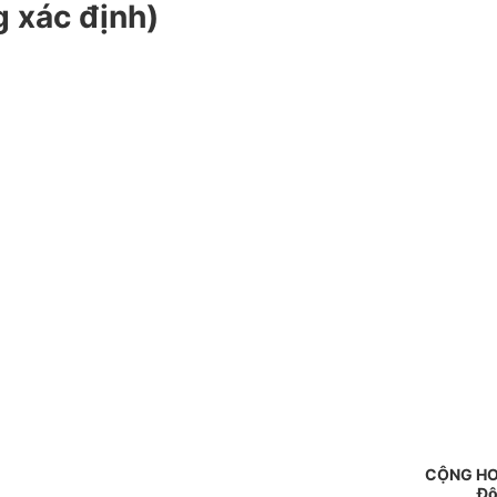
g xác định)
CỘNG HO
Độ