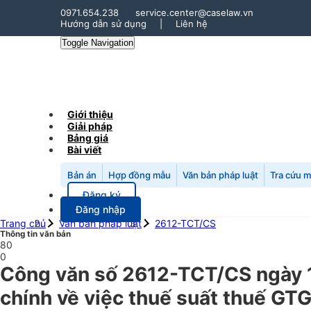
0971.654.238
service.center@caselaw.vn
Hướng dẫn sử dụng
|
Liên hệ
Toggle Navigation
Giới thiệu
Giải pháp
Bảng giá
Bài viết
Bản án
Hợp đồng mẫu
Văn bản pháp luật
Tra cứu 
Đăng ký
Đăng nhập
Trang chủ
Văn bản pháp luật
2612-TCT/CS
Thông tin văn bản
80
0
Công văn số 2612-TCT/CS ngày 1
chính về việc thuế suất thuế GTG