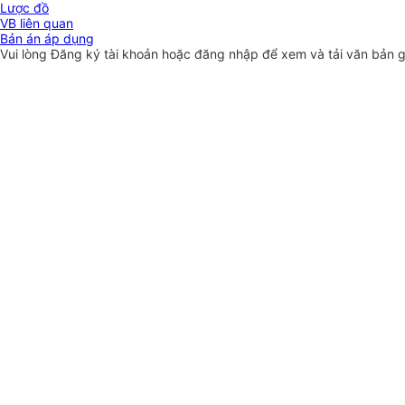
Lược đồ
VB liên quan
Bản án áp dụng
Vui lòng
Đăng ký
tài khoản hoặc
đăng nhập
để xem và tải văn bản 