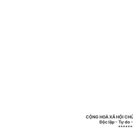
CỘNG HOÀ XÃ HỘI CHỦ
Độc lập - Tự do 
******