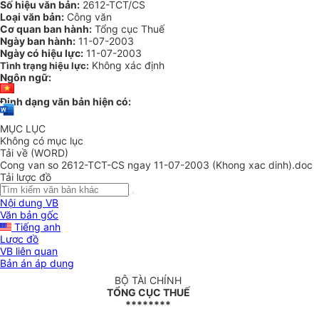
Số hiệu văn bản:
2612-TCT/CS
Loại văn bản:
Công văn
Cơ quan ban hành:
Tổng cục Thuế
Ngày ban hành:
11-07-2003
Ngày có hiệu lực:
11-07-2003
Không xác định
Tình trạng hiệu lực:
Ngôn ngữ:
Định dạng văn bản hiện có:
MỤC LỤC
Không có mục lục
Tải về (WORD)
Cong van so 2612-TCT-CS ngay 11-07-2003 (Khong xac dinh).doc
Tải lược đồ
Nội dung VB
Văn bản gốc
Tiếng anh
Lược đồ
VB liên quan
Bản án áp dụng
BỘ TÀI CHÍNH
TỔNG CỤC THUẾ
********