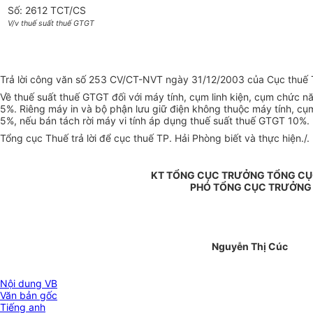
Số: 2612 TCT/CS
V/v thuế suất thuế GTGT
Trả lời công văn số 253 CV/CT-NVT ngày 31/12/2003 của Cục thuế T
Về thuế suất thuế GTGT đối với máy tính, cụm linh kiện, cụm chức n
5%. Riêng máy in và bộ phận lưu giữ điện không thuộc máy tính, cụm 
5%, nếu bán tách rời máy vi tính áp dụng thuế suất thuế GTGT 10%.
Tổng cục Thuế trả lời để cục thuế TP. Hải Phòng biết và thực hiện./.
KT TỔNG CỤC TRƯỞNG TỔNG CỤ
PHÓ TỔNG CỤC TRƯỞNG
Nguyễn Thị Cúc
Nội dung VB
Văn bản gốc
Tiếng anh