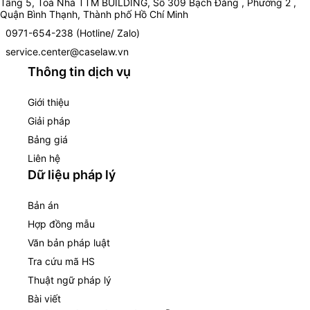
Tầng 5, Toà Nhà TTM BUILDING, Số 309 Bạch Đằng , Phường 2 ,
Quận Bình Thạnh, Thành phố Hồ Chí Minh
0971-654-238 (Hotline/ Zalo)
service.center@caselaw.vn
Thông tin dịch vụ
Giới thiệu
Giải pháp
Bảng giá
Liên hệ
Dữ liệu pháp lý
Bản án
Hợp đồng mẫu
Văn bản pháp luật
Tra cứu mã HS
Thuật ngữ pháp lý
Bài viết