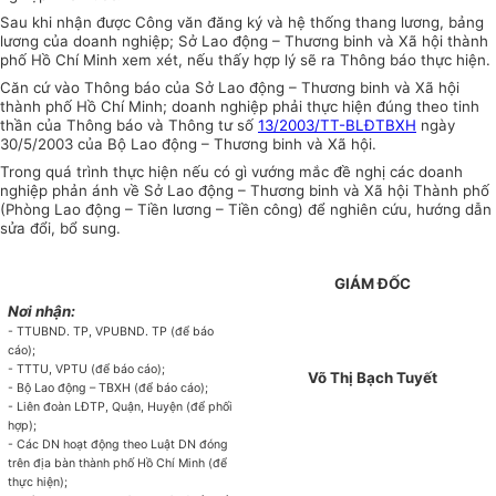
Sau khi nhận được Công văn đăng ký và hệ thống thang lương, bảng
lương của doanh nghiệp; Sở Lao động – Thương binh và Xã hội thành
phố Hồ Chí Minh xem xét, nếu thấy hợp lý sẽ ra Thông báo thực hiện.
Căn cứ vào Thông báo của Sở Lao động – Thương binh và Xã hội
thành phố Hồ Chí Minh; doanh nghiệp phải thực hiện đúng theo tinh
thần của Thông báo và Thông tư số
13/2003/TT-BLĐTBXH
ngày
30/5/2003 của Bộ Lao động – Thương binh và Xã hội.
Trong quá trình thực hiện nếu có gì vướng mắc đề nghị các doanh
nghiệp phản ánh về Sở Lao động – Thương binh và Xã hội Thành phố
(Phòng Lao động – Tiền lương – Tiền công) để nghiên cứu, hướng dẫn
sửa đổi, bổ sung.
GIÁM ĐỐC
Nơi nhận:
- TTUBND. TP, VPUBND. TP (để báo
cáo);
- TTTU, VPTU (để báo cáo);
Võ Thị Bạch Tuyết
- Bộ Lao động – TBXH (để báo cáo);
- Liên đoàn LĐTP, Quận, Huyện (để phối
hợp);
- Các DN hoạt động theo Luật DN đóng
trên địa bàn thành phố Hồ Chí Minh (để
thực hiện);