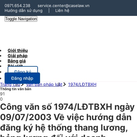
0971.654.238
service.center@caselaw.vn
Hướng dẫn sử dụng
|
Liên hệ
Toggle Navigation
Giới thiệu
Giải pháp
Bảng giá
Bài viết
Đăng ký
Đăng nhập
Trang chủ
Văn bản pháp luật
1974/LĐTBXH
Thông tin văn bản
91
0
Công văn số 1974/LĐTBXH ngày
09/07/2003 Về việc hướng dẫn
đăng ký hệ thống thang lương,