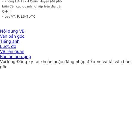
- Phòng LĐ-TBXH Quận, Huyện (để phổ
biến đến các doanh nghiệp trên địa bàn
Q-H);
- Lưu VT, P. LĐ-TL-TC
Nội dung VB
Văn bản gốc
Tiếng anh
Lược đồ
VB liên quan
Bản án áp dụng
Vui lòng
Đăng ký
tài khoản hoặc
đăng nhập
để xem và tải văn bản
gốc.