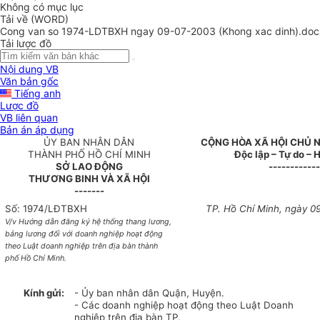
Không có mục lục
Tải về (WORD)
Cong van so 1974-LDTBXH ngay 09-07-2003 (Khong xac dinh).doc
Tải lược đồ
Nội dung VB
Văn bản gốc
Tiếng anh
Lược đồ
VB liên quan
Bản án áp dụng
ỦY BAN NHÂN DÂN
CỘNG HÒA XÃ HỘI CHỦ 
THÀNH PHỐ HỒ CHÍ MINH
Độc lập – Tự do – 
SỞ LAO ĐỘNG
------------
THƯƠNG BINH VÀ XÃ HỘI
-------
Số: 1974/LĐTBXH
TP. Hồ Chí Minh, ngày 0
V/v Hướng dẫn đăng ký hệ thống thang lương,
bảng lương đối với doanh nghiệp hoạt động
theo Luật doanh nghiệp trên địa bàn thành
phố Hồ Chí Minh.
Kính gửi:
- Ủy ban nhân dân Quận, Huyện.
- Các doanh nghiệp hoạt động theo Luật Doanh
nghiệp trên địa bàn TP.