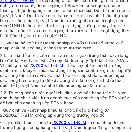
22/2000/TT-BTM
thì Đối tượng điều chỉnh của Thông tư là “doanh
nghiệp liên doanh, doanh nghiệp 100% vốn nước ngoài, các bên
tham gia hợp đồng hợp tác kinh doanh theo luật Đầu tư nước ngoài
tại Việt Nam”. Do đó các nhà thầu nước ngoài và nhà thầu phụ xây
lắp các công trình tại Việt Nam (mà không phải doanh nghiệp có
vốn ĐTNN) không phải đối tượng áp dụng Thông tư này, trừ các
nhà thầu dầu khí và nhà thầu phụ dầu khí vừa được hoạt động theo
Luật Dầu khí, vừa theo Luật ĐTNN.
2 - Về câu hỏi thứ hai
:
Doanh nghiệp có vốn ĐTNN có được xuất
nhập khẩu tại chỗ hay không trong trường hợp:
2.1. Là nhà thầu phụ của nhà thầu nước ngoài trúng thầu xây dựng
lắp đặt tại Việt Nam; Vấn đề này đã được quy định tại Điểm 2-Mục
VI Thông tư số
22/2000/TT-BTM
. Điều này nhằm tạo khả năng
cạnh tranh, khuyến khích sử dụng hàng sản xuất trong nước lắp đặt
các công trình, thay vì việc nhà thầu sẽ nhập khẩu từ nước ngoài
các hàng hoá tương tự để xây dựng lắp đặt công trình đấu thầu
quốc tế tại Việt Nam mà nhà thầu nước ngoài đã trúng.
2.2. Thương nhân nước ngoài chỉ định giao bán hàng tại Việt Nam
đơn thuần chỉ là việc kinh doanh mua của doanh nghiệp ĐTNN này
để bán cho doanh nghiệp ĐTNN khác;
- Quy định về xuất nhập khẩu tại chỗ để cập ở Thông tư
22/2002/TT-BTM không áp dụng trong trường hợp đó.
- Tuy nhiên, theo Thông tư
22/2000/TT-BTM
có cho phép đối với
trường hợp gia công hàng xuất ở Việt Nam (người đặt gia công mua