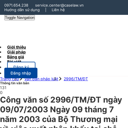
0971.654.238
service.center@caselaw.vn
Hướng dẫn sử dụng
|
Liên hệ
Toggle Navigation
Giới thiệu
Giải pháp
Bảng giá
Bài viết
Đăng ký
Đăng nhập
Trang chủ
Văn bản pháp luật
2996/TM/ĐT
Thông tin văn bản
131
0
Công văn số 2996/TM/ĐT ngày
09/07/2003 Ngày 09 tháng 7
năm 2003 của Bộ Thương mại