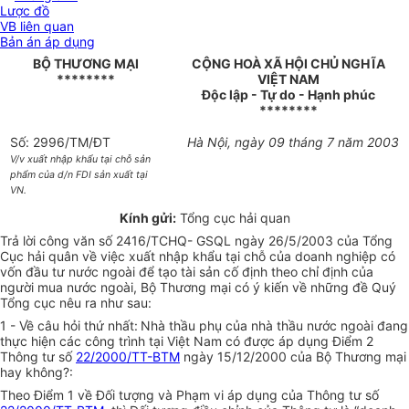
Lược đồ
VB liên quan
Bản án áp dụng
BỘ THƯƠNG MẠI
CỘNG HOÀ XÃ HỘI CHỦ NGHĨA
********
VIỆT NAM
Độc lập - Tự do - Hạnh phúc
********
Số: 2996/TM/ĐT
Hà Nội, ngày 09 tháng 7 năm 2003
V/v xuất nhập khẩu tại chỗ sản
phẩm của d/n FDI sản xuất tại
VN.
Kính gửi:
Tổng cục hải quan
Trả lời công văn số 2416/TCHQ- GSQL ngày 26/5/2003 của Tổng
Cục hải quân về việc xuất nhập khẩu tại chỗ của doanh nghiệp có
vốn đầu tư nước ngoài để tạo tài sản cố định theo chỉ định của
người mua nước ngoài, Bộ Thương mại có ý kiến về những đề Quý
Tổng cục nêu ra như sau:
1 - Về câu hỏi thứ nhất:
Nhà thầu phụ của nhà thầu nước ngoài đang
thực hiện các công trình tại Việt Nam có được áp dụng Điểm 2
Thông tư số
22/2000/TT-BTM
ngày 15/12/2000 của Bộ Thương mại
hay không?:
Theo Điểm 1 về Đối tượng và Phạm vi áp dụng của Thông tư số