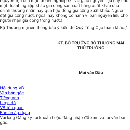
nguyên liệu của một doanh nghiệp ĐTNN giao nguyên liệu này cho
một doanh nghiệp khác gia công sản xuất hàng xuất khẩu cho
chính thương nhân này qua hợp đồng gia công xuất khẩu. Người
đặt gia công nước ngoài này không có hành vi bán nguyên liệu cho
người nhận gia công trong nước)
Bộ Thương mại xin thông báo ý kiến để Quý Tổng Cục tham khảo./.
KT. BỘ TRƯỞNG BỘ THƯƠNG MẠI
THỦ TRƯỞNG
Mai văn Dâu
Nội dung VB
Văn bản gốc
Tiếng anh
Lược đồ
VB liên quan
Bản án áp dụng
Vui lòng
Đăng ký
tài khoản hoặc
đăng nhập
để xem và tải văn bản
gốc.