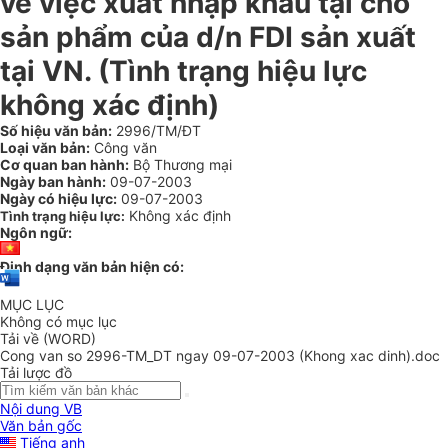
về việc xuất nhập khẩu tại chỗ
sản phẩm của d/n FDI sản xuất
tại VN. (Tình trạng hiệu lực
không xác định)
Số hiệu văn bản:
2996/TM/ĐT
Loại văn bản:
Công văn
Cơ quan ban hành:
Bộ Thương mại
Ngày ban hành:
09-07-2003
Ngày có hiệu lực:
09-07-2003
Không xác định
Tình trạng hiệu lực:
Ngôn ngữ:
Định dạng văn bản hiện có:
MỤC LỤC
Không có mục lục
Tải về (WORD)
Cong van so 2996-TM_DT ngay 09-07-2003 (Khong xac dinh).doc
Tải lược đồ
Nội dung VB
Văn bản gốc
Tiếng anh