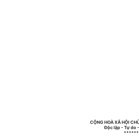
CỘNG HOÀ XÃ HỘI CHỦ
Độc lập - Tự do
******