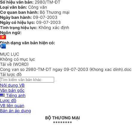
Số hiệu văn bản:
2980/TM-ĐT
Loại văn bản:
Công văn
Cơ quan ban hành:
Bộ Thương mại
Ngày ban hành:
09-07-2003
Ngày có hiệu lực:
09-07-2003
Không xác định
Tình trạng hiệu lực:
Ngôn ngữ:
Định dạng văn bản hiện có:
MỤC LỤC
Không có mục lục
Tải về (WORD)
Cong van so 2980-TM-DT ngay 09-07-2003 (Khong xac dinh).doc
Tải lược đồ
Nội dung VB
Văn bản gốc
Tiếng anh
Lược đồ
VB liên quan
Bản án áp dụng
BỘ THƯƠNG MẠI
********