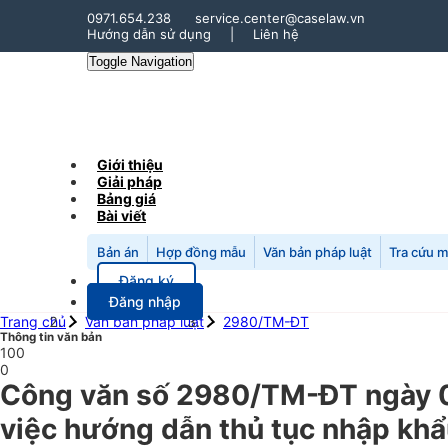
0971.654.238
service.center@caselaw.vn
Hướng dẫn sử dụng
|
Liên hệ
Toggle Navigation
Giới thiệu
Giải pháp
Bảng giá
Bài viết
Bản án
Hợp đồng mẫu
Văn bản pháp luật
Tra cứu 
Đăng ký
Đăng nhập
Trang chủ
Văn bản pháp luật
2980/TM-ĐT
Thông tin văn bản
100
0
Công văn số 2980/TM-ĐT ngày 0
việc hướng dẫn thủ tục nhập khẩu