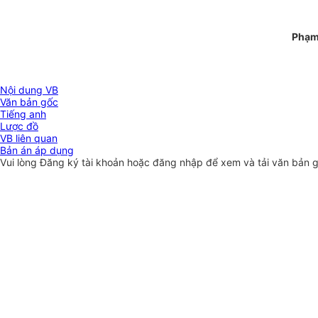
Phạm
Nội dung VB
Văn bản gốc
Tiếng anh
Lược đồ
VB liên quan
Bản án áp dụng
Vui lòng
Đăng ký
tài khoản hoặc
đăng nhập
để xem và tải văn bản 