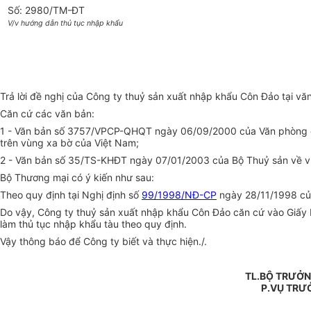
Số: 2980/TM-ĐT
V/v hướng dẫn thủ tục nhập khẩu
Trả lời đề nghị của Công ty thuỷ sản xuất nhập khẩu Côn Đảo tại 
Căn cứ các văn bản:
1 - Văn bản số 3757/VPCP-QHQT ngày 06/09/2000 của Văn phòng ch
trên vùng xa bờ của Việt Nam;
2 - Văn bản số 35/TS-KHĐT ngày 07/01/2003 của Bộ Thuỷ sản về việc
Bộ Thương mại có ý kiến như sau:
Theo quy định tại Nghị định số
99/1998/NĐ-CP
ngày 28/11/1998 của
Do vậy, Công ty thuỷ sản xuất nhập khẩu Côn Đảo căn cứ vào Giấy 
làm thủ tục nhập khẩu tàu theo quy định.
Vậy thông báo để Công ty biết và thực hiện./.
TL.BỘ TRƯỞN
P.VỤ TRƯ