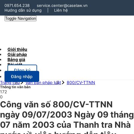
0971.654.238
service.center@caselaw.vn
Hướng dẫn sử dụng
|
Liên hệ
Toggle Navigation
Giới thiệu
Giải pháp
Bảng giá
Bài viết
Đăng ký
Đăng nhập
Trang chủ
Văn bản pháp luật
800/CV-TTNN
Thông tin văn bản
172
0
Công văn số 800/CV-TTNN
ngày 09/07/2003 Ngày 09 tháng
07 năm 2003 của Thanh tra Nhà