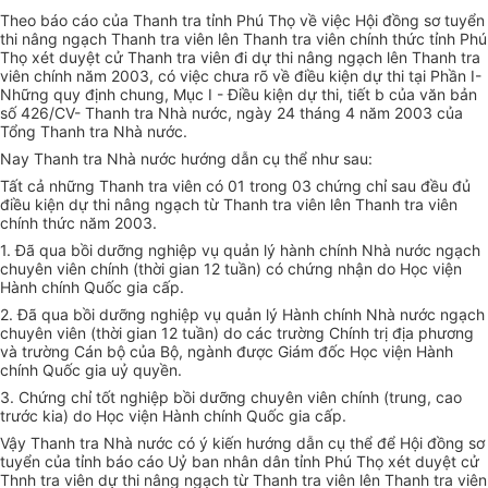
Theo báo cáo của Thanh tra tỉnh Phú Thọ về việc Hội đồng sơ tuyển
thi nâng ngạch Thanh tra viên lên Thanh tra viên chính thức tỉnh Phú
Thọ xét duyệt cử Thanh tra viên đi dự thi nâng ngạch lên Thanh tra
viên chính năm 2003, có việc chưa rõ về điều kiện dự thi tại Phần I-
Những quy định chung, Mục I - Điều kiện dự thi, tiết b của văn bản
số 426/CV- Thanh tra Nhà nước, ngày 24 tháng 4 năm 2003 của
Tổng Thanh tra Nhà nước.
Nay Thanh tra Nhà nước hướng dẫn cụ thể như sau:
Tất cả những Thanh tra viên có 01 trong 03 chứng chỉ sau đều đủ
điều kiện dự thi nâng ngạch từ Thanh tra viên lên Thanh tra viên
chính thức năm 2003.
1. Đã qua bồi dưỡng nghiệp vụ quản lý hành chính Nhà nước ngạch
chuyên viên chính (thời gian 12 tuần) có chứng nhận do Học viện
Hành chính Quốc gia cấp.
2. Đã qua bồi dưỡng nghiệp vụ quản lý Hành chính Nhà nước ngạch
chuyên viên (thời gian 12 tuần) do các trường Chính trị địa phương
và trường Cán bộ của Bộ, ngành được Giám đốc Học viện Hành
chính Quốc gia uỷ quyền.
3. Chứng chỉ tốt nghiệp bồi dưỡng chuyên viên chính (trung, cao
trước kia) do Học viện Hành chính Quốc gia cấp.
Vậy Thanh tra Nhà nước có ý kiến hướng dẫn cụ thể để Hội đồng sơ
tuyển của tỉnh báo cáo Uỷ ban nhân dân tỉnh Phú Thọ xét duyệt cử
Thnh tra viên dự thi nâng ngạch từ Thanh tra viên lên Thanh tra viên