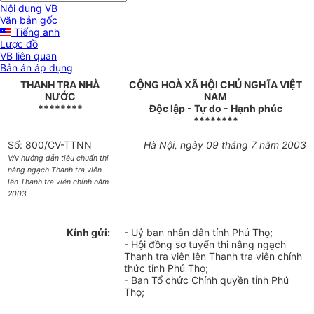
Nội dung VB
Văn bản gốc
Tiếng anh
Lược đồ
VB liên quan
Bản án áp dụng
THANH TRA NHÀ
CỘNG HOÀ XÃ HỘI CHỦ NGHĨA VIỆT
NƯỚC
NAM
********
Độc lập - Tự do - Hạnh phúc
********
Số: 800/CV-TTNN
Hà Nội, ngày 09 tháng 7 năm 2003
V/v hướng dẫn tiêu chuẩn thi
nâng ngạch Thanh tra viên
lên Thanh tra viên chính năm
2003
Kính gửi:
- Uỷ ban nhân dân tỉnh Phú Thọ;
- Hội đồng sơ tuyển thi nâng ngạch
Thanh tra viên lên Thanh tra viên chính
thức tỉnh Phú Thọ;
- Ban Tổ chức Chính quyền tỉnh Phú
Thọ;