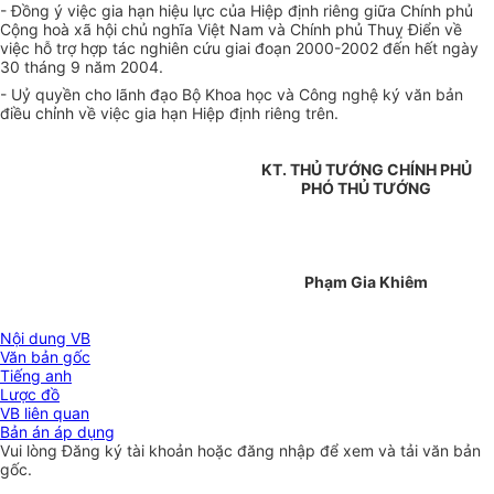
- Đồng ý việc gia hạn hiệu lực của Hiệp định riêng giữa Chính phủ
Cộng hoà xã hội chủ nghĩa Việt Nam và Chính phủ Thuỵ Điển về
việc hỗ trợ hợp tác nghiên cứu giai đoạn 2000-2002 đến hết ngày
30 tháng 9 năm 2004.
- Uỷ quyền cho lãnh đạo Bộ Khoa học và Công nghệ ký văn bản
điều chỉnh về việc gia hạn Hiệp định riêng trên.
KT. THỦ TƯỚNG CHÍNH PHỦ
PHÓ THỦ TƯỚNG
Phạm Gia Khiêm
Nội dung VB
Văn bản gốc
Tiếng anh
Lược đồ
VB liên quan
Bản án áp dụng
Vui lòng
Đăng ký
tài khoản hoặc
đăng nhập
để xem và tải văn bản
gốc.