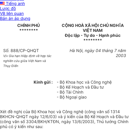
Tiếng anh
Lược đồ
VB liên quan
Bản án áp dụng
CHÍNH PHỦ
CỘNG HOÀ XÃ HỘI CHỦ NGHĨA
********
VIỆT NAM
Độc lập - Tự do - Hạnh phúc
********
Số: 888/CP-QHQT
Hà Nội, ngày 04 tháng 7 năm
2003
V/v Gia hạn Hiệp định về hợp tác
nghiên cứu giữa Việt Nam và
Thụy Điển
Kính gửi :
- Bộ Khoa học và Công nghệ
- Bộ Kế Hoạch và Đầu tư
- Bộ Tài Chính
- Bộ Ngoại giao
Xét đề nghị của Bộ Khoa học và Công nghệ (công văn số 1314
BKHCN-QHQT ngày 12/6/03) và ý kiến của Bộ Kế Hoạch và Đầu tư
(công văn số 3304/BKH/KTĐN, ngày 13/6/2003), Thủ tướng Chính
phủ có ý kiến như sau: