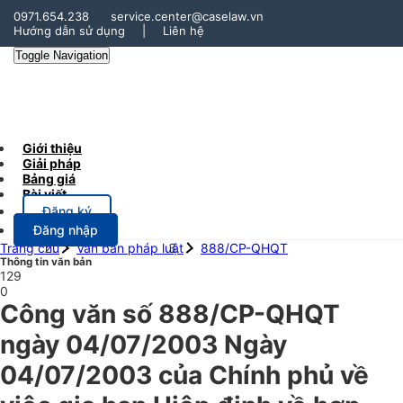
0971.654.238
service.center@caselaw.vn
Hướng dẫn sử dụng
|
Liên hệ
Toggle Navigation
Giới thiệu
Giải pháp
Bảng giá
Bài viết
Đăng ký
Đăng nhập
Trang chủ
Văn bản pháp luật
888/CP-QHQT
Thông tin văn bản
129
0
Công văn số 888/CP-QHQT
ngày 04/07/2003 Ngày
04/07/2003 của Chính phủ về