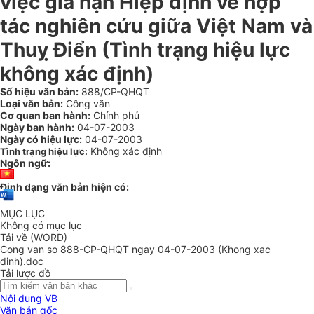
việc gia hạn Hiệp định về hợp
tác nghiên cứu giữa Việt Nam và
Thuỵ Điển (Tình trạng hiệu lực
không xác định)
Số hiệu văn bản:
888/CP-QHQT
Loại văn bản:
Công văn
Cơ quan ban hành:
Chính phủ
Ngày ban hành:
04-07-2003
Ngày có hiệu lực:
04-07-2003
Không xác định
Tình trạng hiệu lực:
Ngôn ngữ:
Định dạng văn bản hiện có:
MỤC LỤC
Không có mục lục
Tải về (WORD)
Cong van so 888-CP-QHQT ngay 04-07-2003 (Khong xac
dinh).doc
Tải lược đồ
Nội dung VB
Văn bản gốc