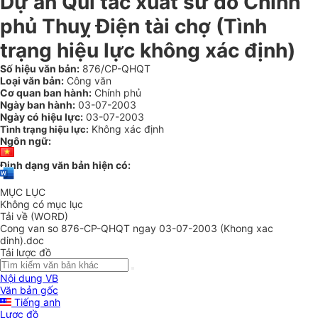
Dự án Qui tắc xuất sứ do Chính
phủ Thuỵ Điện tài chợ (Tình
trạng hiệu lực không xác định)
Số hiệu văn bản:
876/CP-QHQT
Loại văn bản:
Công văn
Cơ quan ban hành:
Chính phủ
Ngày ban hành:
03-07-2003
Ngày có hiệu lực:
03-07-2003
Không xác định
Tình trạng hiệu lực:
Ngôn ngữ:
Định dạng văn bản hiện có:
MỤC LỤC
Không có mục lục
Tải về (WORD)
Cong van so 876-CP-QHQT ngay 03-07-2003 (Khong xac
dinh).doc
Tải lược đồ
Nội dung VB
Văn bản gốc
Tiếng anh
Lược đồ