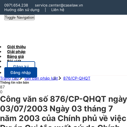
0971.654.238
service.center@caselaw.vn
Hướng dẫn sử dụng
|
Liên hệ
Toggle Navigation
Giới thiệu
Giải pháp
Bảng giá
Bài viết
Đăng ký
Đăng nhập
Trang chủ
Văn bản pháp luật
876/CP-QHQT
Thông tin văn bản
87
0
Công văn số 876/CP-QHQT ngày
03/07/2003 Ngày 03 tháng 7
năm 2003 của Chính phủ về việc