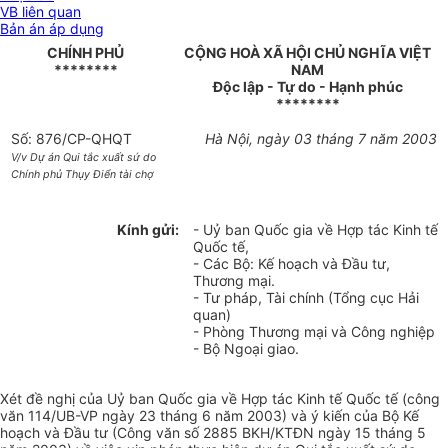
VB liên quan
Bản án áp dụng
CHÍNH PHỦ
CỘNG HOÀ XÃ HỘI CHỦ NGHĨA VIỆT
********
NAM
Độc lập - Tự do - Hạnh phúc
********
Số: 876/CP-QHQT
Hà Nội, ngày 03 tháng 7 năm 2003
V/v Dự án Qui tắc xuất sứ do
Chính phủ Thụy Điển tài chợ
Kính gửi:
- Uỷ ban Quốc gia về Hợp tác Kinh tế
Quốc tế,
- Các Bộ: Kế hoạch và Đầu tư,
Thương mại.
- Tư pháp, Tài chính (Tổng cục Hải
quan)
- Phòng Thương mại và Công nghiệp
- Bộ Ngoại giao.
Xét đề nghị của Uỷ ban Quốc gia về Hợp tác Kinh tế Quốc tế (công
văn 114/UB-VP ngày 23 tháng 6 năm 2003) và ý kiến của Bộ Kế
hoạch và Đầu tư (Công văn số 2885 BKH/KTĐN ngày 15 tháng 5