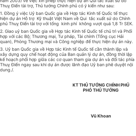
năm 2003) về việc xin phép thực hiện dự án Qui tắc xuất sứ do
Thuỵ Điển tài trợ, Thủ tướng Chính phủ có ý kiến như sau:
1. Đồng ý việc Uỷ ban Quốc gia về Hợp tác Kinh tế Quốc tế thực
hiện dự án Hỗ trợ Kỹ thuật Việt Nam về Qui tắc xuất sứ do Chính
phủ Thuỵ Điển tài trợ với tổng kinh phí không vượt quá 1,8 Tr SEK.
2. Giao uỷ ban Quốc gia về Hợp tác Kinh tế Quốc tế chủ trì và Phối
hợp với các Bộ; Thương mại, Tư pháp, Tài chính (Tổng cục Hải
quan), Phòng Thương mại và Công nghiệp để thực hiện dự án này.
3. Uỷ ban Quốc gia về Hợp tác Kinh tế Quốc tế cần thành lập và
xây dựng quy chế hoạt động của Ban quản lý dự án, đồng thời lập
kế hoạch phối hợp giữa các cơ quan tham gia dự án và đối tác phía
Thuỵ Điển ngay sau khi dự án được lãnh đạo Uỷ ban phê duyệt nội
dung./.
KT THỦ TƯỚNG CHÍNH PHỦ
PHÓ THỦ TƯỚNG
Vũ Khoan