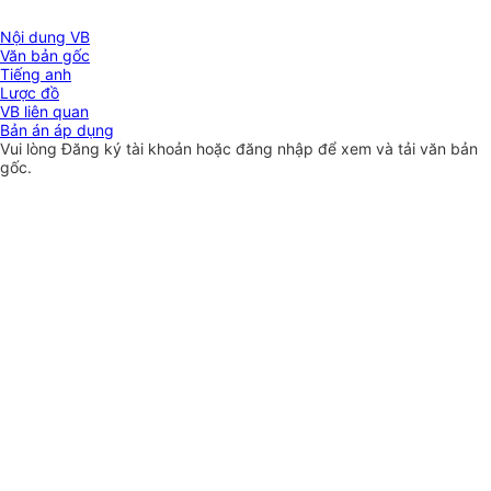
Nội dung VB
Văn bản gốc
Tiếng anh
Lược đồ
VB liên quan
Bản án áp dụng
Vui lòng
Đăng ký
tài khoản hoặc
đăng nhập
để xem và tải văn bản
gốc.