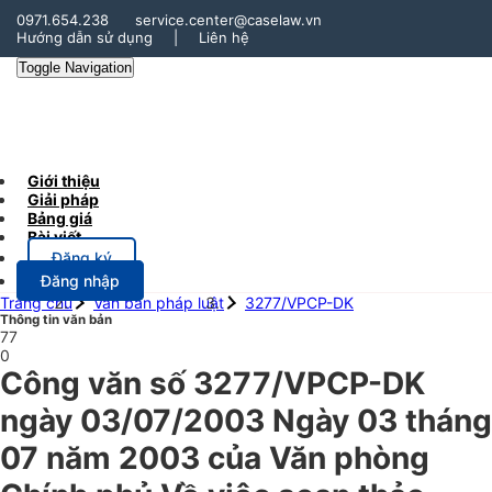
0971.654.238
service.center@caselaw.vn
Hướng dẫn sử dụng
|
Liên hệ
Toggle Navigation
Giới thiệu
Giải pháp
Bảng giá
Bài viết
Đăng ký
Đăng nhập
Trang chủ
Văn bản pháp luật
3277/VPCP-DK
Thông tin văn bản
77
0
Công văn số 3277/VPCP-DK
ngày 03/07/2003 Ngày 03 tháng
07 năm 2003 của Văn phòng