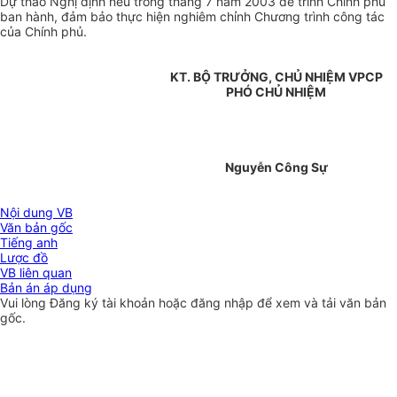
Dự thảo Nghị định nêu trong tháng 7 năm 2003 để trình Chính phủ
ban hành, đảm bảo thực hiện nghiêm chỉnh Chương trình công tác
của Chính phủ.
KT. BỘ TRƯỞNG, CHỦ NHIỆM VPCP
PHÓ CHỦ NHIỆM
Nguyễn Công Sự
Nội dung VB
Văn bản gốc
Tiếng anh
Lược đồ
VB liên quan
Bản án áp dụng
Vui lòng
Đăng ký
tài khoản hoặc
đăng nhập
để xem và tải văn bản
gốc.