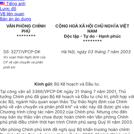
Tiếng anh
Lược đồ
VB liên quan
Bản án áp dụng
VĂN PHÒNG CHÍNH
CỘNG HOÀ XÃ HỘI CHỦ NGHĨA VIỆT
PHỦ
NAM
********
Độc lập - Tự do - Hạnh phúc
********
Số: 3277/VPCP-DK
Hà Nội, ngày 03 tháng 7 năm 2003
V/v soạn thảo Nghị định của
CP về vận chuyển và phân
phối khí
Kính gửi:
Bộ Kế hoạch và Đầu tư.
Tại công văn số 3366/VPCP-DK ngày 31 tháng 7 năm 2001, Thủ
tướng Chính phủ đã giao Bộ Kế hoạch và Đầu tư chủ trì, phối hợp với
các Bộ, ngành hữu quan soạn thảo “Dự thảo Nghị định của Chính
phủ về vận chuyển và phân phối khí” và việc này đã được ghi vào
Chương trình công tác năm 2002 của Chính phủ. Nhưng cho đến
nay bản dự thảo vẫn chưa được hoàn chỉnh nên Văn phòng Chính
phủ phải điều chỉnh thời hạn trình Chính phủ sang Quý III năm 2003.
Văn phòng Chính phủ kính đề nghị quý Bộ khẩn trương hoàn chỉnh