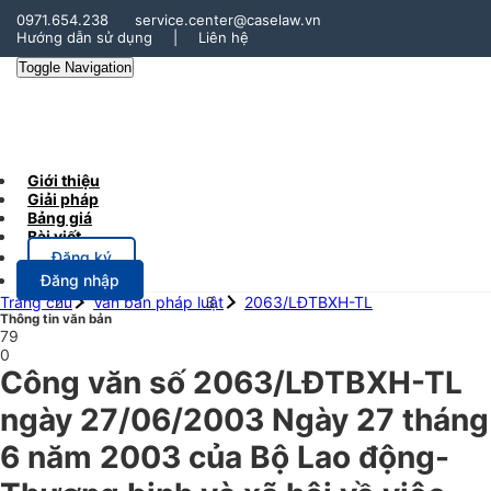
0971.654.238
service.center@caselaw.vn
Hướng dẫn sử dụng
|
Liên hệ
Toggle Navigation
Giới thiệu
Giải pháp
Bảng giá
Bài viết
Đăng ký
Đăng nhập
Trang chủ
Văn bản pháp luật
2063/LĐTBXH-TL
Thông tin văn bản
79
0
Công văn số 2063/LĐTBXH-TL
ngày 27/06/2003 Ngày 27 tháng
6 năm 2003 của Bộ Lao động-