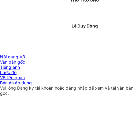
Lê Duy Đồng
Nội dung VB
Văn bản gốc
Tiếng anh
Lược đồ
VB liên quan
Bản án áp dụng
Vui lòng
Đăng ký
tài khoản hoặc
đăng nhập
để xem và tải văn bản
gốc.