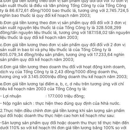
a.Đơn giá tiền lương theo đơn vị sản phẩm quy đổi đối với 10 đơn vị
sản xuất thuốc lá điếu và Văn phòng Tổng Công ty của Tổng Công
ty là 86.672,61 đồng/1000 bao thuốc lá, tương ứng với 2.745.724,5
nghìn bao thuốc lá quy đổi kế hoạch năm 2003;
b.Đơn giá tiền lương theo đơn vị sản phẩm quy đổi đối với 3 đơn vị
sản xuất nguyên liệu thuốc lá của Tổng Công ty là 328.508,299
đồng/tấn nguyên liệu thuốc lá, tương ứng với 187.158,02 tấn nguyên
liệu thuốc lá quy đổi kế hoạch năm 2003;
c.Đơn giá tiền lương theo đơn vị sản phẩm quy đổi đối với 2 đơn vị
sản xuất in bao bì và phụ liệu thuốc lá của Tổng Công ty là
605.079,34 đồng/triệu sản phẩm, tương ứng với 17.233,64 nghìn
sản phẩm quy đổi kế hoạch năm 2003;
d.Đơn giá tiền lương theo doanh thu đối với hoạt động kinh doanh,
dịch vụ của Tổng Công ty là 2,43 đồng/1000 đồng doanh thu,
tương ứng với 3.145.000triệu đồng doanh thu kế hoạch năm 2003;
e.Đơn giá tiền lương tại điểm a, b, c, d nêu trên tương ứng với chỉ
tiêu kế hoạch năm 2003 của Tổng Công ty là:
- Lợi nhuận : 177.000 triệu đồng;
- Nộp ngân sách : thực hiện theo đúng quy định của Nhà nước.
2.Thực hiện điều chỉnh đơn giá tiền lương khi sản lượng sản phẩm
qui đổi hoặc doanh thu thực hiện cao hơn kế hoạch như sau:
-Sản lượng sản phẩm quy đổi hoặc doanh thu thực tế thực hiện đến
dưới 110% so với kế hoạch thì đơn giá tiền lương bằng 100% so với