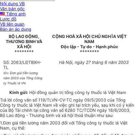
Nội dung VB
Văn bản gốc
Tiếng anh
Lược đồ
VB liên quan
Bản án áp dụng
BỘ LAO ĐỘNG,
CỘNG HOÀ XÃ HỘI CHỦ NGHĨA VIỆT
THƯƠNG BINH VÀ
NAM
XÃ HỘI
Độc lập - Tự do - Hạnh phúc
********
********
Số: 2063/LĐTBXH-
Hà Nội, ngày 27 tháng 6 năm 2003
TL
V/v: Đơn giá tiền lương
năm 2003 của Tổng Công
ty Thuốc lá VN
Kính gửi:
Hội đồng quản trị tổng công ty thuốc lá Việt Nam
Trả lời công văn số 119/TLVN-CV-TC ngày 09/5/2003 của Tổng
Công ty thuốc lá Việt Nam về việc ghi tại trích yếu, sau khi có ý kiến
của Bộ Tài chính tại công văn số 6280 TC/TCDN ngày 18/6/2003,
Bộ Lao động - Thương binh và xã hội thoả thuận như sau:
1.Đơn giá tiền lương năm 2003 đối với Tổng công ty thuốc lá Việt
Nam, cụ thể: