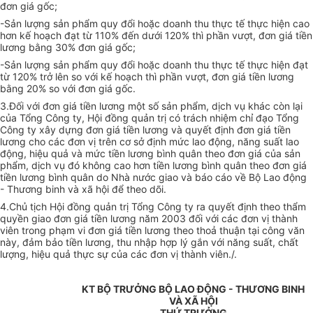
đơn giá gốc;
-Sản lượng sản phẩm quy đổi hoặc doanh thu thực tế thực hiện cao
hơn kế hoạch đạt từ 110% đến dưới 120% thì phần vượt, đơn giá tiền
lương bằng 30% đơn giá gốc;
-Sản lượng sản phẩm quy đổi hoặc doanh thu thực tế thực hiện đạt
từ 120% trở lên so với kế hoạch thì phần vượt, đơn giá tiền lương
bằng 20% so với đơn giá gốc.
3.Đối với đơn giá tiền lương một số sản phẩm, dịch vụ khác còn lại
của Tổng Công ty, Hội đồng quản trị có trách nhiệm chỉ đạo Tổng
Công ty xây dựng đơn giá tiền lương và quyết định đơn giá tiền
lương cho các đơn vị trên cơ sở định mức lao động, năng suất lao
động, hiệu quả và mức tiền lương bình quân theo đơn giá của sản
phẩm, dịch vụ đó không cao hơn tiền lương bình quân theo đơn giá
tiền lương bình quân do Nhà nước giao và báo cáo về Bộ Lao động
- Thương binh và xã hội để theo dõi.
4.Chủ tịch Hội đồng quản trị Tổng Công ty ra quyết định theo thẩm
quyền giao đơn giá tiền lương năm 2003 đối với các đơn vị thành
viên trong phạm vi đơn giá tiền lương theo thoả thuận tại công văn
này, đảm bảo tiền lương, thu nhập hợp lý gắn với năng suất, chất
lượng, hiệu quả thực sự của các đơn vị thành viên./.
KT BỘ TRƯỞNG BỘ LAO ĐỘNG - THƯƠNG BINH
VÀ XÃ HỘI
THỨ TRƯỞNG