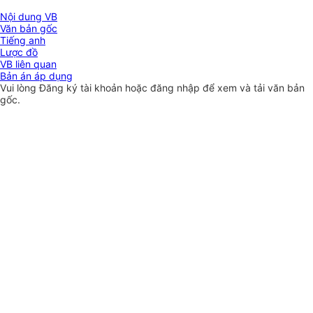
Nội dung VB
Văn bản gốc
Tiếng anh
Lược đồ
VB liên quan
Bản án áp dụng
Vui lòng
Đăng ký
tài khoản hoặc
đăng nhập
để xem và tải văn bản
gốc.