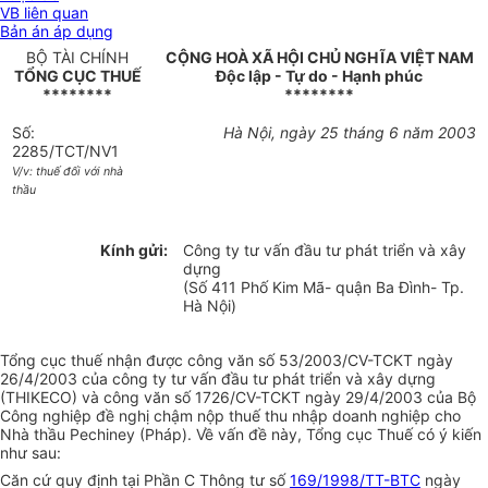
VB liên quan
Bản án áp dụng
BỘ TÀI CHÍNH
CỘNG HOÀ XÃ HỘI CHỦ NGHĨA VIỆT NAM
TỔNG CỤC THUẾ
Độc lập - Tự do - Hạnh phúc
********
********
Số:
Hà Nội, ngày 25 tháng 6 năm 2003
2285/TCT/NV1
V/v: thuế đối với nhà
thầu
Kính gửi:
Công ty tư vấn đầu tư phát triển và xây
dựng
(Số 411 Phố Kim Mã- quận Ba Đình- Tp.
Hà Nội)
Tổng cục thuế nhận được công văn số 53/2003/CV-TCKT ngày
26/4/2003 của công ty tư vấn đầu tư phát triển và xây dựng
(THIKECO) và công văn số 1726/CV-TCKT ngày 29/4/2003 của Bộ
Công nghiệp đề nghị chậm nộp thuế thu nhập doanh nghiệp cho
Nhà thầu Pechiney (Pháp). Về vấn đề này, Tổng cục Thuế có ý kiến
như sau:
Căn cứ quy định tại Phần C Thông tư số
169/1998/TT-BTC
ngày