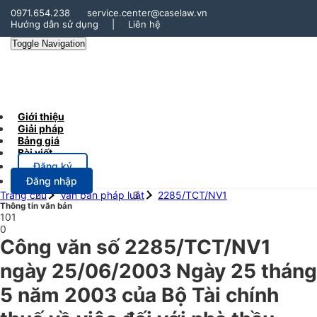
0971.654.238
service.center@caselaw.vn
Hướng dẫn sử dụng
|
Liên hệ
Toggle Navigation
Giới thiệu
Giải pháp
Bảng giá
Bài viết
Đăng ký
Đăng nhập
Trang chủ
Văn bản pháp luật
2285/TCT/NV1
Thông tin văn bản
101
0
Công văn số 2285/TCT/NV1
ngày 25/06/2003 Ngày 25 tháng
5 năm 2003 của Bộ Tài chính