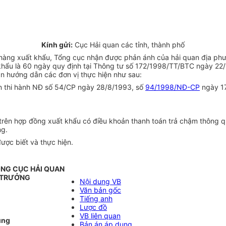
Kính gửi:
Cục Hải quan các tỉnh, thành phố
t hàng xuất khẩu, Tổng cục nhận được phản ánh của hải quan địa phư
t khẩu là 60 ngày quy định tại Thông tư số 172/1998/TT/BTC ngày 22
n hướng dẫn các đơn vị thực hiện như sau:
 thi hành NĐ số 54/CP ngày 28/8/1993, số
94/1998/NĐ-CP
ngày 17
 trên hợp đồng xuất khẩu có điều khoản thanh toán trả chậm thông 
ng.
ược biết và thực hiện.
NG CỤC HẢI QUAN
 TRƯỞNG
Nội dung VB
Văn bản gốc
Tiếng anh
Lược đồ
VB liên quan
ùng
Bản án áp dụng