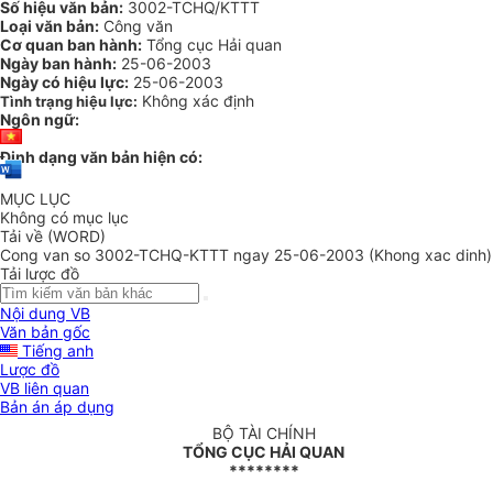
Số hiệu văn bản:
3002-TCHQ/KTTT
Loại văn bản:
Công văn
Cơ quan ban hành:
Tổng cục Hải quan
Ngày ban hành:
25-06-2003
Ngày có hiệu lực:
25-06-2003
Không xác định
Tình trạng hiệu lực:
Ngôn ngữ:
Định dạng văn bản hiện có:
MỤC LỤC
Không có mục lục
Tải về (WORD)
Cong van so 3002-TCHQ-KTTT ngay 25-06-2003 (Khong xac dinh)
Tải lược đồ
Nội dung VB
Văn bản gốc
Tiếng anh
Lược đồ
VB liên quan
Bản án áp dụng
BỘ TÀI CHÍNH
TỔNG CỤC HẢI QUAN
********