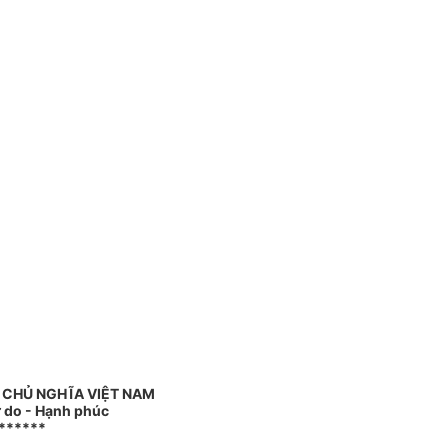
 CHỦ NGHĨA VIỆT NAM
ự do - Hạnh phúc
******