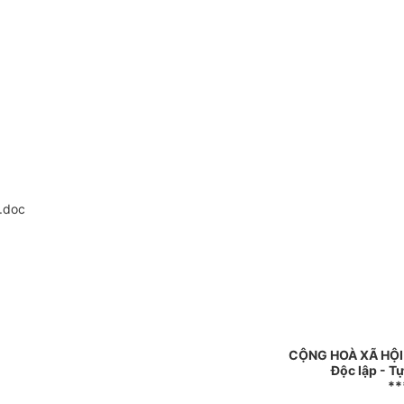
.doc
CỘNG HOÀ XÃ HỘI
Độc lập - T
**