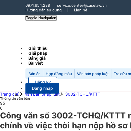
0971.654.238
service.center@caselaw.vn
Hướng dẫn sử dụng
|
Liên hệ
Toggle Navigation
Giới thiệu
Giải pháp
Bảng giá
Bài viết
Bản án
Hợp đồng mẫu
Văn bản pháp luật
Tra cứu 
Đăng ký
Đăng nhập
Trang chủ
Văn bản pháp luật
3002-TCHQ/KTTT
Thông tin văn bản
95
0
Công văn số 3002-TCHQ/KTTT ng
chính về việc thời hạn nộp hồ sơ