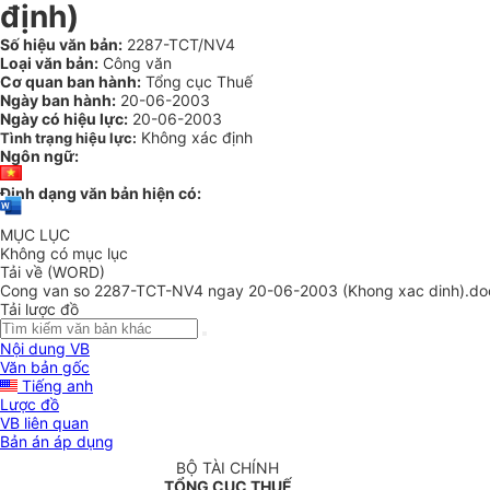
định)
Số hiệu văn bản:
2287-TCT/NV4
Loại văn bản:
Công văn
Cơ quan ban hành:
Tổng cục Thuế
Ngày ban hành:
20-06-2003
Ngày có hiệu lực:
20-06-2003
Không xác định
Tình trạng hiệu lực:
Ngôn ngữ:
Định dạng văn bản hiện có:
MỤC LỤC
Không có mục lục
Tải về (WORD)
Cong van so 2287-TCT-NV4 ngay 20-06-2003 (Khong xac dinh).do
Tải lược đồ
Nội dung VB
Văn bản gốc
Tiếng anh
Lược đồ
VB liên quan
Bản án áp dụng
BỘ TÀI CHÍNH
TỔNG CỤC THUẾ