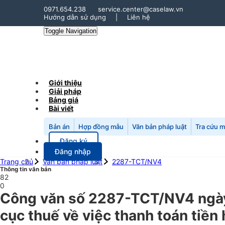
0971.654.238
service.center@caselaw.vn
Hướng dẫn sử dụng
|
Liên hệ
Toggle Navigation
Giới thiệu
Giải pháp
Bảng giá
Bài viết
Bản án
Hợp đồng mẫu
Văn bản pháp luật
Tra cứu 
Đăng ký
Đăng nhập
Trang chủ
Văn bản pháp luật
2287-TCT/NV4
Thông tin văn bản
82
0
Công văn số 2287-TCT/NV4 ngày
cục thuế về việc thanh toán tiền