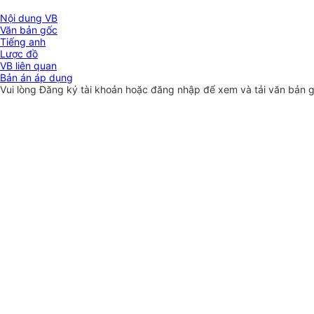
Nội dung VB
Văn bản gốc
Tiếng anh
Lược đồ
VB liên quan
Bản án áp dụng
Vui lòng
Đăng ký
tài khoản hoặc
đăng nhập
để xem và tải văn bản 