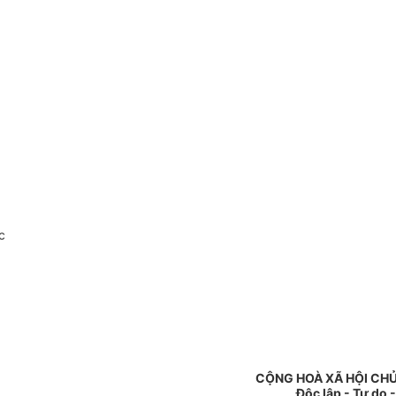
c
CỘNG HOÀ XÃ HỘI CHỦ
Độc lập - Tự do 