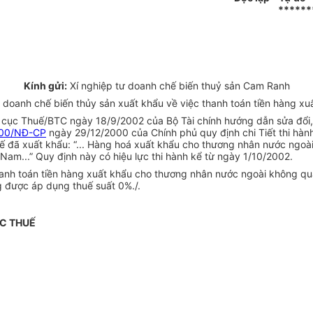
******
Kính gửi:
Xí nghiệp tư doanh chế biến thuỷ sản Cam Ranh
doanh chế biến thủy sản xuất khẩu về việc thanh toán tiền hàng xu
ổng cục Thuế/BTC ngày 18/9/2002 của Bộ Tài chính hướng dẫn sửa đổ
00/NĐ-CP
ngày 29/12/2000 của Chính phủ quy định chi Tiết thi hành
tế đã xuất khẩu: “... Hàng hoá xuất khẩu cho thương nhân nước ngo
Nam...” Quy định này có hiệu lực thi hành kể từ ngày 1/10/2002.
thanh toán tiền hàng xuất khẩu cho thương nhân nước ngoài không q
được áp dụng thuế suất 0%./.
C THUẾ