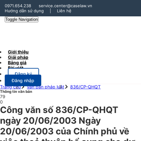
0971.654.238
service.center@caselaw.vn
Hướng dẫn sử dụng
|
Liên hệ
Toggle Navigation
Giới thiệu
Giải pháp
Bảng giá
Bài viết
Đăng ký
Đăng nhập
Trang chủ
Văn bản pháp luật
836/CP-QHQT
Thông tin văn bản
79
0
Công văn số 836/CP-QHQT
ngày 20/06/2003 Ngày
20/06/2003 của Chính phủ về