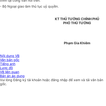
trình tại công văn nói trên.
- Bộ Ngoại giao làm thủ tục uỷ quyền.
KT THỦ TƯỚNG CHÍNH PHỦ
PHÓ THỦ TƯỚNG
Phạm Gia Khiêm
Nội dung VB
Văn bản gốc
Tiếng anh
Lược đồ
VB liên quan
Bản án áp dụng
Vui lòng
Đăng ký
tài khoản hoặc
đăng nhập
để xem và tải văn bản
gốc.