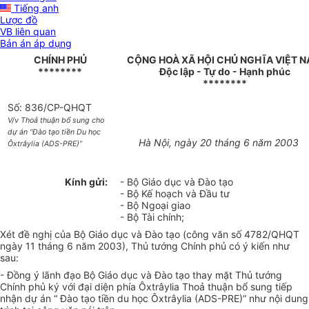
Tiếng anh
Lược đồ
VB liên quan
Bản án áp dụng
CHÍNH PHỦ
CỘNG HOÀ XÃ HỘI CHỦ NGHĨA VIỆT 
********
Độc lập - Tự do - Hạnh phúc
********
Số: 836/CP-QHQT
V/v Thoả thuận bổ sung cho
dự án “Đào tạo tiền Du học
Hà Nội, ngày 20 tháng 6 năm 2003
Ôxtrâylia (ADS-PRE)”
Kính gửi:
- Bộ Giáo dục và Đào tạo
- Bộ Kế hoạch và Đầu tư
- Bộ Ngoại giao
- Bộ Tài chính;
Xét đề nghị của Bộ Giáo dục và Đào tạo (công văn số 4782/QHQT
ngày 11 tháng 6 năm 2003), Thủ tướng Chính phủ có ý kiến như
sau:
- Đồng ý lãnh đạo Bộ Giáo dục và Đào tạo thay mặt Thủ tướng
Chính phủ ký với đại diện phía Ôxtrâylia Thoả thuận bổ sung tiếp
nhận dự án “ Đào tạo tiền du học Ôxtrâylia (ADS-PRE)” như nội dung