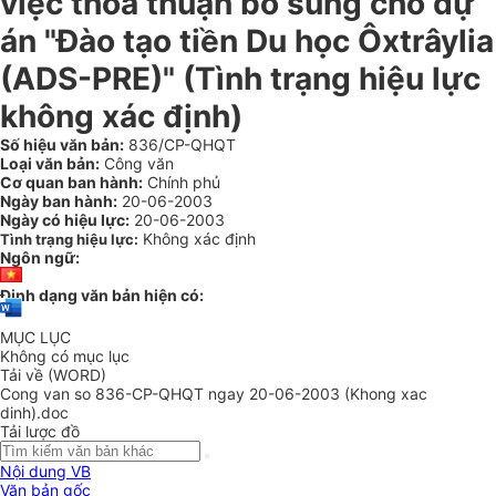
việc thoả thuận bổ sung cho dự
án "Đào tạo tiền Du học Ôxtrâylia
(ADS-PRE)" (Tình trạng hiệu lực
không xác định)
Số hiệu văn bản:
836/CP-QHQT
Loại văn bản:
Công văn
Cơ quan ban hành:
Chính phủ
Ngày ban hành:
20-06-2003
Ngày có hiệu lực:
20-06-2003
Không xác định
Tình trạng hiệu lực:
Ngôn ngữ:
Định dạng văn bản hiện có:
MỤC LỤC
Không có mục lục
Tải về (WORD)
Cong van so 836-CP-QHQT ngay 20-06-2003 (Khong xac
dinh).doc
Tải lược đồ
Nội dung VB
Văn bản gốc