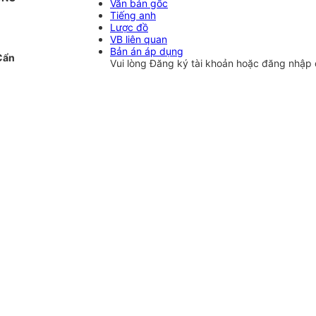
Văn bản gốc
Tiếng anh
Lược đồ
VB liên quan
Bản án áp dụng
Cẩn
Vui lòng
Đăng ký
tài khoản hoặc
đăng nhập