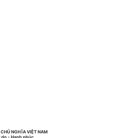
 CHỦ NGHĨA VIỆT NAM
ự do - Hạnh phúc