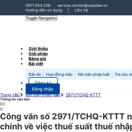
0971.654.238
service.center@caselaw.vn
Hướng dẫn sử dụng
|
Liên hệ
Toggle Navigation
Giới thiệu
Giải pháp
Bảng giá
Bài viết
Bản án
Hợp đồng mẫu
Văn bản pháp luật
Tra cứu 
Đăng ký
Đăng nhập
Trang chủ
Văn bản pháp luật
2971/TCHQ-KTTT
Thông tin văn bản
92
0
Công văn số 2971/TCHQ-KTTT ng
chính về việc thuế suất thuế nh