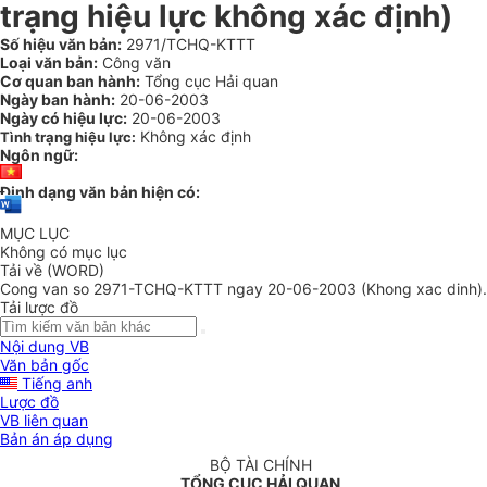
trạng hiệu lực không xác định)
Số hiệu văn bản:
2971/TCHQ-KTTT
Loại văn bản:
Công văn
Cơ quan ban hành:
Tổng cục Hải quan
Ngày ban hành:
20-06-2003
Ngày có hiệu lực:
20-06-2003
Không xác định
Tình trạng hiệu lực:
Ngôn ngữ:
Định dạng văn bản hiện có:
MỤC LỤC
Không có mục lục
Tải về (WORD)
Cong van so 2971-TCHQ-KTTT ngay 20-06-2003 (Khong xac dinh)
Tải lược đồ
Nội dung VB
Văn bản gốc
Tiếng anh
Lược đồ
VB liên quan
Bản án áp dụng
BỘ TÀI CHÍNH
TỔNG CỤC HẢI QUAN