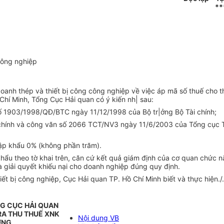
**
 công nghiệp
oanh thép và thiết bị công công nghiệp về việc áp mã số thuế cho 
hí Minh, Tổng Cục Hải quan có ý kiến nh| sau:
ố 1903/1998/QĐ/BTC ngày 11/12/1998 của Bộ tr|ởng Bộ Tài chính;
ính và công văn số 2066 TCT/NV3 ngày 11/6/2003 của Tổng cục Thu
ập khẩu 0% (không phần trăm).
khẩu theo tờ khai trên, căn cứ kết quả giám định của cơ quan chức 
à giải quyết khiếu nại cho doanh nghiệp đúng quy định.
t bị công nghiệp, Cục Hải quan TP. Hồ Chí Minh biết và thực hiện./.
NG CỤC HẢI QUAN
RA THU THUẾ XNK
Nội dung VB
ỞNG