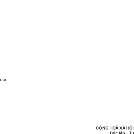
.doc
CỘNG HOÀ XÃ HỘI
Độc lập - T