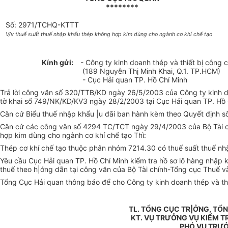
********
Số: 2971/TCHQ-KTTT
V/v thuế suất thuế nhập khẩu thép không hợp kim dùng cho ngành cơ khí chế tạo
Kính gửi:
- Công ty kinh doanh thép và thiết bị công
(189 Nguyễn Thị Minh Khai, Q.1. TP.HCM)
- Cục Hải quan TP. Hồ Chí Minh
Trả lời công văn số 320/TTB/KD ngày 26/5/2003 của Công ty kinh d
tờ khai số 749/NK/KD/KV3 ngày 28/2/2003 tại Cục Hải quan TP. Hồ C
Căn cứ Biểu thuế nhập khẩu |u đãi ban hành kèm theo Quyết định s
Căn cứ các công văn số 4294 TC/TCT ngày 29/4/2003 của Bộ Tài ch
hợp kim dùng cho ngành cơ khí chế tạo Thì:
Thép cơ khí chế tạo thuộc phân nhóm 7214.30 có thuế suất thuế nh
Yêu cầu Cục Hải quan TP. Hồ Chí Minh kiểm tra hồ sơ lô hàng nhập 
thuế theo h|ớng dẫn tại công văn của Bộ Tài chính-Tổng cục Thuế v
Tổng Cục Hải quan thông báo để cho Công ty kinh doanh thép và thiế
TL. TỔNG CỤC TR|ỞNG, TỔ
KT. VỤ TRƯỞNG VỤ KIỂM T
PHÓ VỤ TRƯ