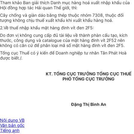
Tham khảo Ban giải thích Danh mục hàng hoá xuất nhập khẩu của
Hội đồng hợp tác Hải quan Thế giới, thì:
Cây chống và giàn dáo bằng thép thuộc nhóm 7308, thuộc đối
tượng không chịu thuế xuất khẩu khi xuất khẩu hàng hoá.
2.Về thuế nhập khẩu mặt hàng đinh vít đen 2F5:
Do đơn vị không cung cấp đủ tài liệu về thành phàn cấu tạo, kích
thước, công dụng và catalogue của mặt hàng đinh vít 2F52 nên
không có căn cứ để phân loại mã số mặt hàng đinh vít đen 2F5.
Tổng cục Thuế có ý kiến để Doanh nghiệp tư nhân Tân Phát Hoà
được biết./.
KT. TỔNG CỤC TRƯỞNG TỔNG CỤC THUẾ
PHÓ TỔNG CỤC TRƯỞNG
Đặng Thị Bình An
Nội dung VB
Văn bản gốc
Tiếng anh