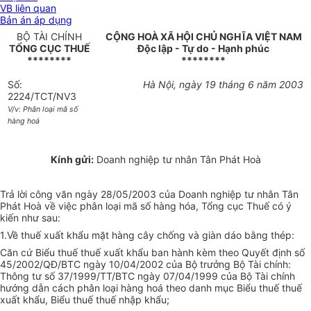
VB liên quan
Bản án áp dụng
BỘ TÀI CHÍNH
CỘNG HOÀ XÃ HỘI CHỦ NGHĨA VIỆT NAM
TỔNG CỤC THUẾ
Độc lập - Tự do - Hạnh phúc
********
********
Số:
Hà Nội, ngày 19 tháng 6 năm 2003
2224/TCT/NV3
V/v: Phân loại mã số
hàng hoá
Kính gửi:
Doanh nghiệp tư nhân Tân Phát Hoà
Trả lời công văn ngày 28/05/2003 của Doanh nghiệp tư nhân Tân
Phát Hoà về việc phân loại mã số hàng hóa, Tổng cục Thuế có ý
kiến như sau:
1.Về thuế xuất khẩu mặt hàng cây chống và giàn dáo bằng thép:
Căn cứ Biểu thuế thuế xuất khẩu ban hành kèm theo Quyết định số
45/2002/QĐ/BTC ngày 10/04/2002 của Bộ trưởng Bộ Tài chính:
Thông tư số 37/1999/TT/BTC ngày 07/04/1999 của Bộ Tài chính
hướng dẫn cách phân loại hàng hoá theo danh mục Biểu thuế thuế
xuất khẩu, Biểu thuế thuế nhập khẩu;