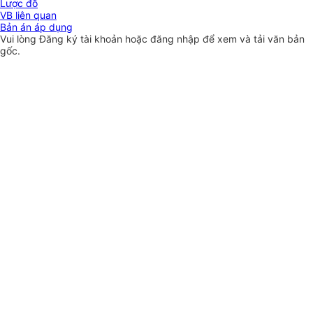
Lược đồ
VB liên quan
Bản án áp dụng
Vui lòng
Đăng ký
tài khoản hoặc
đăng nhập
để xem và tải văn bản
gốc.