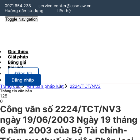
0971.654.238
service.center@caselaw.vn
Hướng dẫn sử dụng
|
Liên hệ
Toggle Navigation
Giới thiệu
Giải pháp
Bảng giá
Bài viết
Đăng ký
Đăng nhập
Trang chủ
Văn bản pháp luật
2224/TCT/NV3
Thông tin văn bản
128
0
Công văn số 2224/TCT/NV3
ngày 19/06/2003 Ngày 19 tháng
6 năm 2003 của Bộ Tài chính-