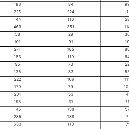
183
84
9
225
224
1
144
116
2
469
351
11
58
28
3
101
91
1
271
185
8
183
119
6
95
73
2
136
83
5
222
109
11
179
79
10
201
53
14
195
31
7
145
138
5
285
138
7
633
110
17