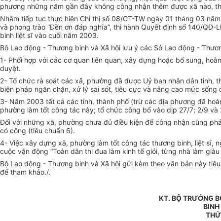
phương những năm gần đây không công nhận thêm được xã nào, thậm
Nhằm tiếp tục thực hiện Chỉ thị số 08/CT-TW ngày 01 tháng 03 năm 
và phong trào “Đền ơn đáp nghĩa”, thi hành Quyết định số 140/QĐ
binh liệt sĩ vào cuối năm 2003.
Bộ Lao động - Thương binh và Xã hội lưu ý các Sở Lao động - Thươn
1- Phối hợp với các cơ quan liên quan, xây dựng hoặc bổ sung, hoàn
duyệt.
2- Tổ chức rà soát các xã, phường đã được Uỷ ban nhân dân tỉnh, th
biện pháp ngăn chặn, xử lý sai sót, tiêu cực và nâng cao mức sống c
3- Năm 2003 tất cả các tỉnh, thành phố (trừ các địa phương đã ho
phường làm tốt công tác này; tổ chức công bố vào dịp 27/7; 2/9 và 
Đối với những xã, phường chưa đủ điều kiện để công nhận cũng phải
có công (tiêu chuẩn 6).
4- Việc xây dựng xã, phường làm tốt công tác thương binh, liệt sĩ,
cuộc vận động “Toàn dân thi đua làm kinh tế giỏi, từng nhà làm già
Bộ Lao động - Thương binh và Xã hội gửi kèm theo văn bản này tiêu
để tham khảo./.
KT. BỘ TRƯỞNG 
BINH
THỨ