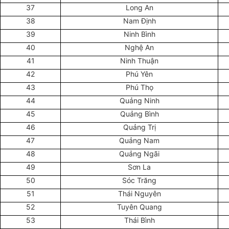
37
Long An
38
Nam Định
39
Ninh Bình
40
Nghệ An
41
Ninh Thuận
42
Phú Yên
43
Phú Thọ
44
Quảng Ninh
45
Quảng Bình
46
Quảng Trị
47
Quảng Nam
48
Quảng Ngãi
49
Sơn La
50
Sóc Trăng
51
Thái Nguyên
52
Tuyên Quang
53
Thái Bình