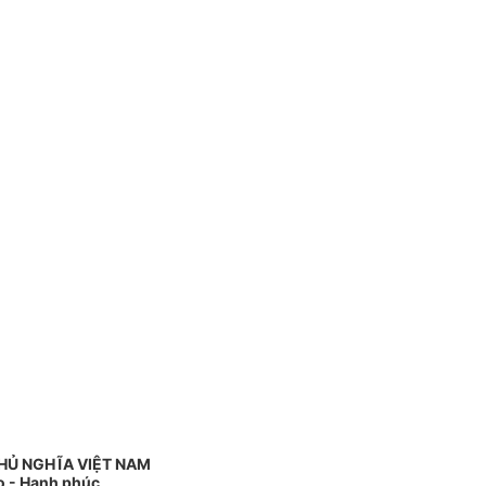
HỦ NGHĨA VIỆT NAM
do - Hạnh phúc