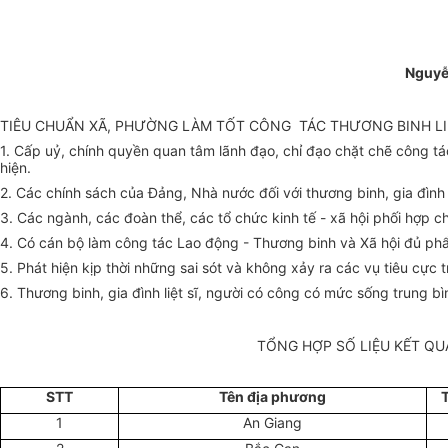
Nguyễ
TIÊU CHUẨN XÃ, PHƯỜNG LÀM TỐT CÔNG TÁC THƯƠNG BINH LI
1. Cấp uỷ, chính quyền quan tâm lãnh đạo, chỉ đạo chặt chẽ công tá
hiện.
2. Các chính sách của Đảng, Nhà nước đối với thương binh, gia đình l
3. Các ngành, các đoàn thể, các tổ chức kinh tế - xã hội phối hợp 
4. Có cán bộ làm công tác Lao động - Thương binh và Xã hội đủ ph
5. Phát hiện kịp thời những sai sót và không xảy ra các vụ tiêu cực 
6. Thương binh, gia đình liệt sĩ, người có công có mức sống trung b
TỔNG HỢP SỐ LIỆU KẾT QU
STT
Tên địa phương
1
An Giang