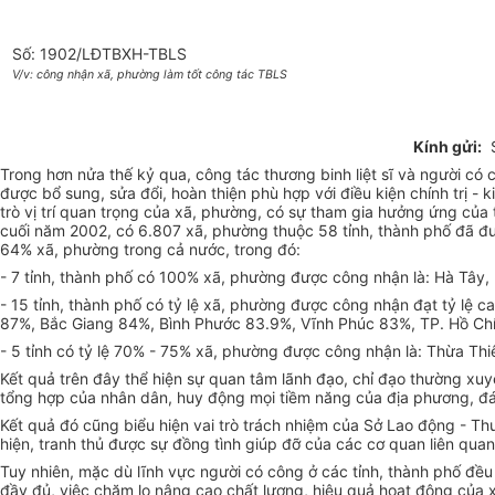
Số: 1902/LĐTBXH-TBLS
V/v: công nhận xã, phường làm tốt công tác TBLS
Kính gửi:
S
Trong hơn nửa thế kỷ qua, công tác thương binh liệt sĩ và người c
được bổ sung, sửa đổi, hoàn thiện phù hợp với điều kiện chính trị - 
trò vị trí quan trọng của xã, phường, có sự tham gia hưởng ứng củ
cuối năm 2002, có 6.807 xã, phường thuộc 58 tỉnh, thành phố đã đượ
64% xã, phường trong cả nước, trong đó:
- 7 tỉnh, thành phố có 100% xã, phường được công nhận là: Hà Tây, 
- 15 tỉnh, thành phố có tỷ lệ xã, phường được công nhận đạt tỷ l
87%, Bắc Giang 84%, Bình Phước 83.9%, Vĩnh Phúc 83%, TP. Hồ Chí
- 5 tỉnh có tỷ lệ 70% - 75% xã, phường được công nhận là: Thừa Th
Kết quả trên đây thể hiện sự quan tâm lãnh đạo, chỉ đạo thường xu
tổng hợp của nhân dân, huy động mọi tiềm năng của địa phương, đáp 
Kết quả đó cũng biểu hiện vai trò trách nhiệm của Sở Lao động - T
hiện, tranh thủ được sự đồng tình giúp đỡ của các cơ quan liên quan
Tuy nhiên, mặc dù lĩnh vực người có công ở các tỉnh, thành phố đều
đầy đủ, việc chăm lo nâng cao chất lượng, hiệu quả hoạt động của 