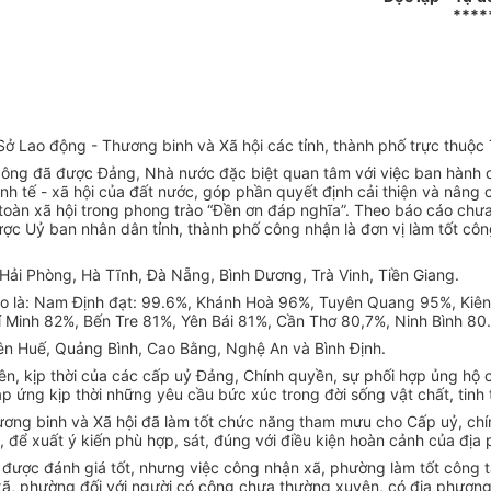
****
ở Lao động - Thương binh và Xã hội các tỉnh, thành phố trực thuộc
ó công đã được Đảng, Nhà nước đặc biệt quan tâm với việc ban hành 
kinh tế - xã hội của đất nước, góp phần quyết định cải thiện và nâng 
a toàn xã hội trong phong trào “Đền ơn đáp nghĩa”. Theo báo cáo ch
c Uỷ ban nhân dân tỉnh, thành phố công nhận là đơn vị làm tốt công 
Hải Phòng, Hà Tĩnh, Đà Nẵng, Bình Dương, Trà Vinh, Tiền Giang.
ệ cao là: Nam Định đạt: 99.6%, Khánh Hoà 96%, Tuyên Quang 95%, K
 Minh 82%, Bến Tre 81%, Yên Bái 81%, Cần Thơ 80,7%, Ninh Bình 80
iên Huế, Quảng Bình, Cao Bằng, Nghệ An và Bình Định.
yên, kịp thời của các cấp uỷ Đảng, Chính quyền, sự phối hợp ủng h
ứng kịp thời những yêu cầu bức xúc trong đời sống vật chất, tinh t
hương binh và Xã hội đã làm tốt chức năng tham mưu cho Cấp uỷ, ch
, để xuất ý kiến phù hợp, sát, đúng với điều kiện hoàn cảnh của địa
 được đánh giá tốt, nhưng việc công nhận xã, phường làm tốt công t
xã, phường đối với người có công chưa thường xuyên, có địa phương