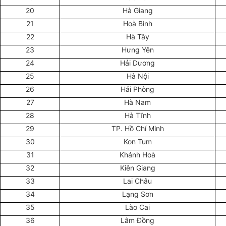
20
Hà Giang
21
Hoà Bình
22
Hà Tây
23
Hưng Yên
24
Hải Dương
25
Hà Nội
26
Hải Phòng
27
Hà Nam
28
Hà Tĩnh
29
TP. Hồ Chí Minh
30
Kon Tum
31
Khánh Hoà
32
Kiên Giang
33
Lai Châu
34
Lạng Sơn
35
Lào Cai
36
Lâm Đồng