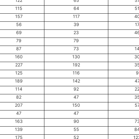
122
65
5
115
64
5
157
117
4
56
39
1
69
23
4
79
79
87
73
1
160
130
3
227
192
3
125
116
9
189
142
4
114
92
2
82
47
3
207
150
5
47
47
163
90
7
139
55
8
175
52
12