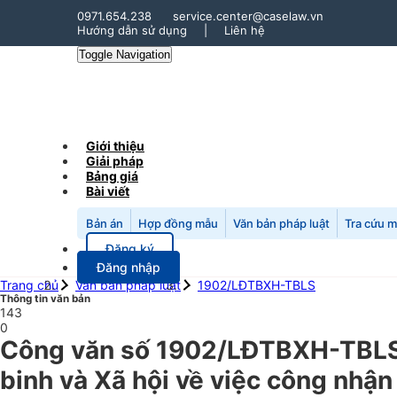
0971.654.238
service.center@caselaw.vn
Hướng dẫn sử dụng
|
Liên hệ
Toggle Navigation
Giới thiệu
Giải pháp
Bảng giá
Bài viết
Bản án
Hợp đồng mẫu
Văn bản pháp luật
Tra cứu 
Đăng ký
Đăng nhập
Trang chủ
Văn bản pháp luật
1902/LĐTBXH-TBLS
Thông tin văn bản
143
0
Công văn số 1902/LĐTBXH-TBLS
binh và Xã hội về việc công nhận