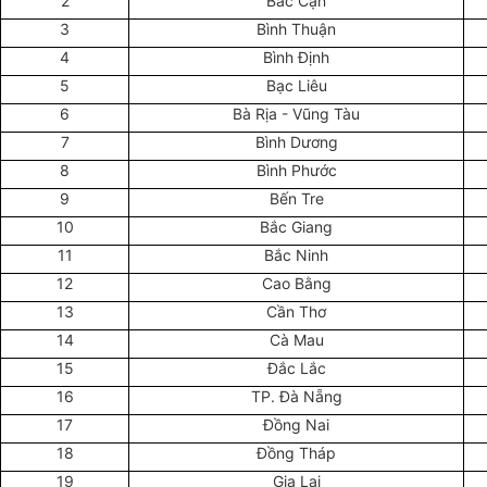
2
Bắc Cạn
3
Bình Thuận
4
Bình Định
5
Bạc Liêu
6
Bà Rịa - Vũng Tàu
7
Bình Dương
8
Bình Phước
9
Bến Tre
10
Bắc Giang
11
Bắc Ninh
12
Cao Bằng
13
Cần Thơ
14
Cà Mau
15
Đắc Lắc
16
TP. Đà Nẵng
17
Đồng Nai
18
Đồng Tháp
19
Gia Lai