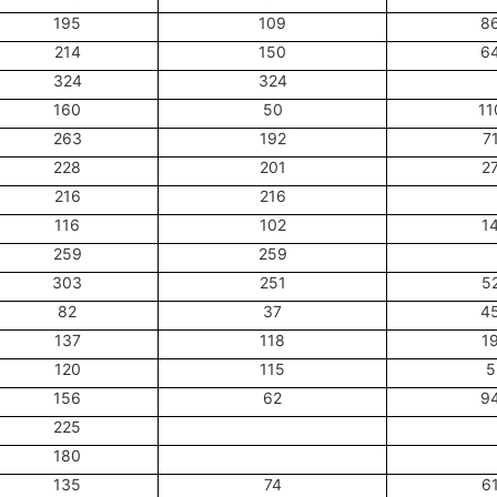
195
109
8
214
150
6
324
324
160
50
11
263
192
7
228
201
2
216
216
116
102
1
259
259
303
251
5
82
37
4
137
118
1
120
115
5
156
62
9
225
180
135
74
6