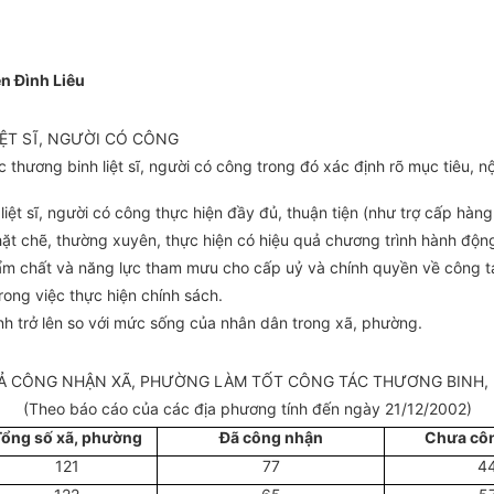
n Đình Liêu
ỆT SĨ, NGƯỜI CÓ CÔNG
c thương binh liệt sĩ, người có công trong đó xác định rõ mục tiêu,
iệt sĩ, người có công thực hiện đầy đủ, thuận tiện (như trợ cấp hàng
chặt chẽ, thường xuyên, thực hiện có hiệu quả chương trình hành độn
ẩm chất và năng lực tham mưu cho cấp uỷ và chính quyền về công t
trong việc thực hiện chính sách.
ình trở lên so với mức sống của nhân dân trong xã, phường.
Ả CÔNG NHẬN XÃ, PHƯỜNG LÀM TỐT CÔNG TÁC THƯƠNG BINH, 
(Theo báo cáo của các địa phương tính đến ngày 21/12/2002)
Tổng số xã, phường
Đã công nhận
Chưa cô
121
77
4