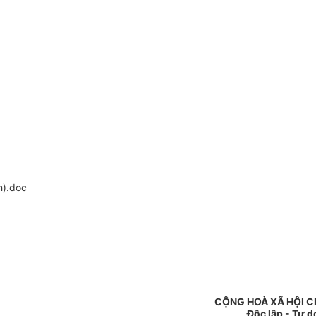
h).doc
CỘNG HOÀ XÃ HỘI C
Độc lập - Tự 