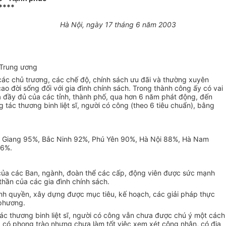
****
Hà Nội, ngày 17 tháng 6 năm 2003
 Trung ương
các chủ trương, các chế độ, chính sách ưu đãi và thường xuyên
cao đời sống đối với gia đình chính sách. Trong thành công ấy có vai
ưa đầy đủ của các tỉnh, thành phố, qua hơn 6 năm phát động, đến
tác thương binh liệt sĩ, người có công (theo 6 tiêu chuẩn), bằng
iên Giang 95%, Bắc Ninh 92%, Phú Yên 90%, Hà Nội 88%, Hà Nam
.6%.
ộ của các Ban, ngành, đoàn thể các cấp, động viên được sức mạnh
hần của các gia đình chính sách.
ính quyền, xây dựng được mục tiêu, kế hoạch, các giải pháp thực
 phương.
ác thương binh liệt sĩ, người có công vẫn chưa được chú ý một cách
 có phong trào nhưng chưa làm tốt việc xem xét công nhận, có địa