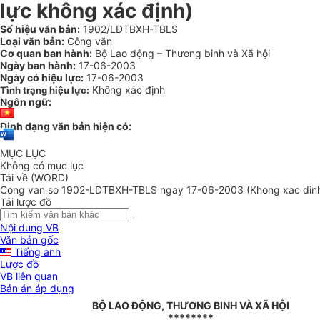
lực không xác định)
Số hiệu văn bản:
1902/LĐTBXH-TBLS
Loại văn bản:
Công văn
Cơ quan ban hành:
Bộ Lao động – Thương binh và Xã hội
Ngày ban hành:
17-06-2003
Ngày có hiệu lực:
17-06-2003
Không xác định
Tình trạng hiệu lực:
Ngôn ngữ:
Định dạng văn bản hiện có:
MỤC LỤC
Không có mục lục
Tải về (WORD)
Cong van so 1902-LDTBXH-TBLS ngay 17-06-2003 (Khong xac din
Tải lược đồ
Nội dung VB
Văn bản gốc
Tiếng anh
Lược đồ
VB liên quan
Bản án áp dụng
BỘ LAO ĐỘNG, THƯƠNG BINH VÀ XÃ HỘI
********