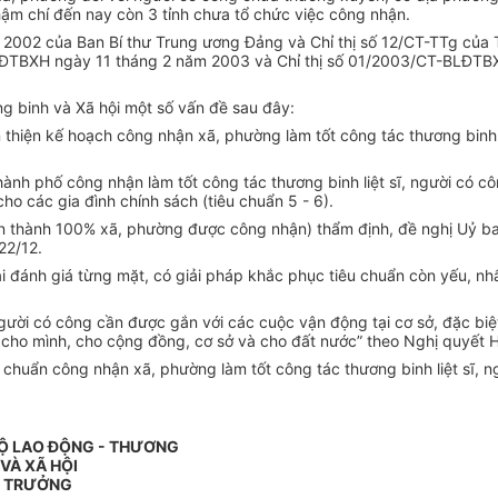
 chí đến nay còn 3 tỉnh chưa tổ chức việc công nhận.
2002 của Ban Bí thư Trung ương Đảng và Chỉ thị số 12/CT-TTg của T
-LĐTBXH ngày 11 tháng 2 năm 2003 và Chỉ thị số 01/2003/CT-BLĐTBX
g binh và Xã hội một số vấn đề sau đây:
 thiện kế hoạch công nhận xã, phường làm tốt công tác thương binh l
ành phố công nhận làm tốt công tác thương binh liệt sĩ, người có cô
ho các gia đình chính sách (tiêu chuẩn 5 - 6).
àn thành 100% xã, phường được công nhận) thẩm định, đề nghị Uỷ ba
22/12.
 đánh giá từng mặt, có giải pháp khắc phục tiêu chuẩn còn yếu, nhấ
 người có công cần được gắn với các cuộc vận động tại cơ sở, đặc bi
u cho mình, cho cộng đồng, cơ sở và cho đất nước” theo Nghị quyết 
 chuẩn công nhận xã, phường làm tốt công tác thương binh liệt sĩ, 
BỘ LAO ĐỘNG - THƯƠNG
 VÀ XÃ HỘI
 TRƯỞNG