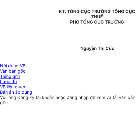
KT. TỔNG CỤC TRƯỞNG TỔNG CỤC
THUẾ
PHÓ TỔNG CỤC TRƯỞNG
Nguyễn Thị Cúc
Nội dung VB
Văn bản gốc
Tiếng anh
Lược đồ
VB liên quan
Bản án áp dụng
Vui lòng
Đăng ký
tài khoản hoặc
đăng nhập
để xem và tải văn bản
gốc.