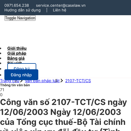
0971.654.238
service.center@caselaw.vn
Hướng dẫn sử dụng
|
Liên hệ
Toggle Navigation
Giới thiệu
Giải pháp
Bảng giá
Bài viết
Đăng ký
Đăng nhập
Trang chủ
Văn bản pháp luật
2107-TCT/CS
Thông tin văn bản
71
0
Công văn số 2107-TCT/CS ngày
12/06/2003 Ngày 12/06/2003
của Tổng cục thuế-Bộ Tài chính