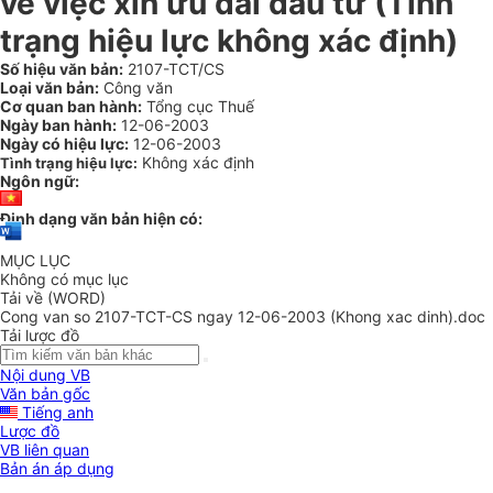
về việc xin ưu đãi đầu tư (Tình
trạng hiệu lực không xác định)
Số hiệu văn bản:
2107-TCT/CS
Loại văn bản:
Công văn
Cơ quan ban hành:
Tổng cục Thuế
Ngày ban hành:
12-06-2003
Ngày có hiệu lực:
12-06-2003
Không xác định
Tình trạng hiệu lực:
Ngôn ngữ:
Định dạng văn bản hiện có:
MỤC LỤC
Không có mục lục
Tải về (WORD)
Cong van so 2107-TCT-CS ngay 12-06-2003 (Khong xac dinh).doc
Tải lược đồ
Nội dung VB
Văn bản gốc
Tiếng anh
Lược đồ
VB liên quan
Bản án áp dụng