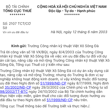
BỘ TÀI CHÍNH
CỘNG HOÀ XÃ HỘI CHỦ NGHĨA VIỆT NAM
TỔNG CỤC THUẾ
Độc lập - Tự do - Hạnh phúc
********
********
Số: 2107 TCT/CƠ
Sở
Hà Nội, ngày 12 tháng 6 năm 2003
V/v xin ưu đãi đầu tư
Kính gửi:
Trường Công nhân kỹ thuật Việt Xô Sông Đà
Trả lời công văn số 18 VX/BQL ngày 8/4/2003 của Trường Công
nhân kỹ thuật Việt Xô Sông Đà về việc xin ưu đãi đầu tư đối với dự
án cải tạo, nâng cấp và mở rộng Trường Công nhân kỹ thuật Việt Xô
Sông Đà, Tổng cục Thuế có ý kiến như sau:
Trường Công nhân kỹ thuật Việt Xô Sông Đà có dự án xây dựng cải
tạo, nâng cấp và mở rộng Trường; nhưng do Trường là đơn vị sự
nghiệp không hoạt động kinh doanh, vì vậy không thuộc đối tượng
ưu đãi theo Nghị định số
51/1999/NĐ-CP
ngày 8/7/1999, Nghị định
số
35/2002/NĐ-CP
ngày 29/3/2002 của Chính phủ và Thông tư số
98/2002/TT-BTC
ngày 24/10/2002 của Bộ Tài chính hướng dẫn
thực hiện việc miễn, giảm thuế cho các đối tượng được hưởng ưu
đãi đầu tư theo Nghị định số
51/1999/NĐ-CP
nêu trên.
Tổng cục Thuế thông báo để Trường biết và thực hiện./.