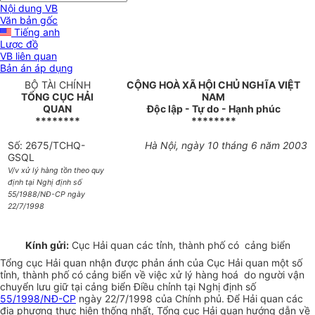
Nội dung VB
Văn bản gốc
Tiếng anh
Lược đồ
VB liên quan
Bản án áp dụng
BỘ TÀI CHÍNH
CỘNG HOÀ XÃ HỘI CHỦ NGHĨA VIỆT
TỔNG CỤC HẢI
NAM
QUAN
Độc lập - Tự do - Hạnh phúc
********
********
Số: 2675/TCHQ-
Hà Nội, ngày 10 tháng 6 năm 2003
GSQL
V/v xử lý hàng tồn theo quy
định tại Nghị định số
55/1988/NĐ-CP ngày
22/7/1998
Kính gửi:
Cục Hải quan các tỉnh, thành phố có cảng biển
Tổng cục Hải quan nhận được phản ánh của Cục Hải quan một số
tỉnh, thành phố có cảng biển về việc xử lý hàng hoá do người vận
chuyển lưu giữ tại cảng biển Điều chỉnh tại Nghị định số
55/1998/NĐ-CP
ngày 22/7/1998 của Chính phủ. Để Hải quan các
địa phương thực hiện thống nhất, Tổng cục Hải quan hướng dẫn về