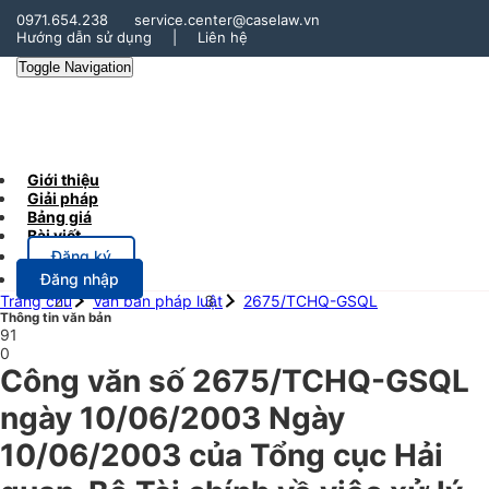
0971.654.238
service.center@caselaw.vn
Hướng dẫn sử dụng
|
Liên hệ
Toggle Navigation
Giới thiệu
Giải pháp
Bảng giá
Bài viết
Đăng ký
Đăng nhập
Trang chủ
Văn bản pháp luật
2675/TCHQ-GSQL
Thông tin văn bản
91
0
Công văn số 2675/TCHQ-GSQL
ngày 10/06/2003 Ngày
10/06/2003 của Tổng cục Hải