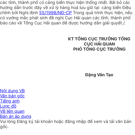
các tỉnh, thành phố có cảng biển thực hiện thống nhất. Bãi bỏ các
hướng dẫn trước đây về xử lý hàng hoá lưu giữ tại cảng biển Điều
chỉnh bởi Nghị định
55/1998/NĐ-CP
Trong quá trình thực hiện, nếu
có vướng mắc phát sinh đề nghị Cục Hải quan các tỉnh, thành phố
báo cáo về Tổng Cục Hải quan để được hướng dẫn giải quyết./.
KT TỔNG CỤC TRƯỞNG TỔNG
CỤC HẢI QUAN
PHÓ TỔNG CỤC TRƯỞNG
Đặng Văn Tạo
Nội dung VB
Văn bản gốc
Tiếng anh
Lược đồ
VB liên quan
Bản án áp dụng
Vui lòng
Đăng ký
tài khoản hoặc
đăng nhập
để xem và tải văn bản
gốc.