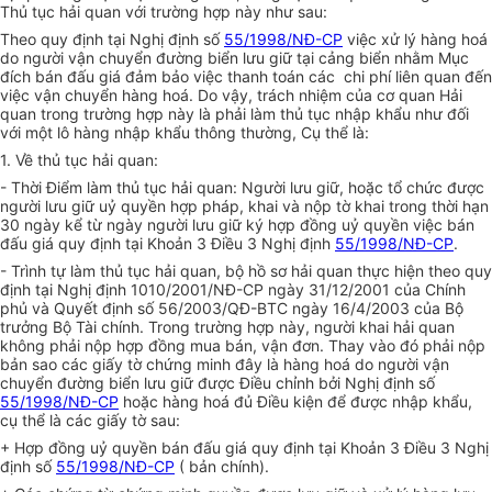
Thủ tục hải quan với trường hợp này như sau:
Theo quy định tại Nghị định số
55/1998/NĐ-CP
việc xử lý hàng hoá
do người vận chuyển đường biển lưu giữ tại cảng biển nhằm Mục
đích bán đấu giá đảm bảo việc thanh toán các chi phí liên quan đến
việc vận chuyển hàng hoá. Do vậy, trách nhiệm của cơ quan Hải
quan trong trường hợp này là phải làm thủ tục nhập khẩu như đối
với một lô hàng nhập khẩu thông thường, Cụ thể là:
1. Về thủ tục hải quan:
- Thời Điểm làm thủ tục hải quan: Người lưu giữ, hoặc tổ chức được
người lưu giữ uỷ quyền hợp pháp, khai và nộp tờ khai trong thời hạn
30 ngày kể từ ngày người lưu giữ ký hợp đồng uỷ quyền việc bán
đấu giá quy định tại Khoản 3 Điều 3 Nghị định
55/1998/NĐ-CP
.
- Trình tự làm thủ tục hải quan, bộ hồ sơ hải quan thực hiện theo quy
định tại Nghị định 1010/2001/NĐ-CP ngày 31/12/2001 của Chính
phủ và Quyết định số 56/2003/QĐ-BTC ngày 16/4/2003 của Bộ
trưởng Bộ Tài chính. Trong trường hợp này, người khai hải quan
không phải nộp hợp đồng mua bán, vận đơn. Thay vào đó phải nộp
bản sao các giấy tờ chứng minh đây là hàng hoá do người vận
chuyển đường biển lưu giữ được Điều chỉnh bởi Nghị định số
55/1998/NĐ-CP
hoặc hàng hoá đủ Điều kiện để được nhập khẩu,
cụ thể là các giấy tờ sau:
+ Hợp đồng uỷ quyền bán đấu giá quy định tại Khoản 3 Điều 3 Nghị
định số
55/1998/NĐ-CP
( bản chính).