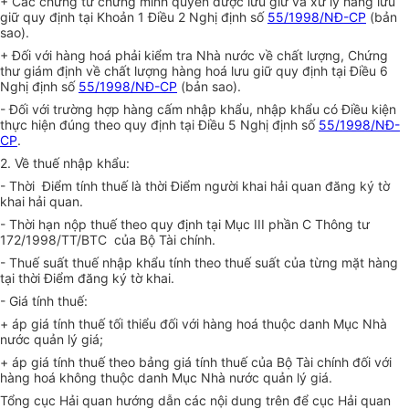
+ Các chứng từ chứng minh quyền được lưu giữ và xử lý hàng lưu
giữ quy định tại Khoản 1 Điều 2 Nghị định số
55/1998/NĐ-CP
(bản
sao).
+ Đối với hàng hoá phải kiểm tra Nhà nước về chất lượng, Chứng
thư giám định về chất lượng hàng hoá lưu giữ quy định tại Điều 6
Nghị định số
55/1998/NĐ-CP
(bản sao).
- Đối với trường hợp hàng cấm nhập khẩu, nhập khẩu có Điều kiện
thực hiện đúng theo quy định tại Điều 5 Nghị định số
55/1998/NĐ-
CP
.
2. Về thuế nhập khẩu:
- Thời Điểm tính thuế là thời Điểm người khai hải quan đăng ký tờ
khai hải quan.
- Thời hạn nộp thuế theo quy định tại Mục III phần C Thông tư
172/1998/TT/BTC của Bộ Tài chính.
- Thuế suất thuế nhập khẩu tính theo thuế suất của từng mặt hàng
tại thời Điểm đăng ký tờ khai.
- Giá tính thuế:
+ áp giá tính thuế tối thiểu đối với hàng hoá thuộc danh Mục Nhà
nước quản lý giá;
+ áp giá tính thuế theo bảng giá tính thuế của Bộ Tài chính đối với
hàng hoá không thuộc danh Mục Nhà nước quản lý giá.
Tổng cục Hải quan hướng dẫn các nội dung trên để cục Hải quan