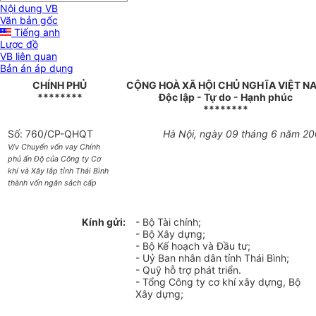
Nội dung VB
Văn bản gốc
Tiếng anh
Lược đồ
VB liên quan
Bản án áp dụng
CHÍNH PHỦ
CỘNG HOÀ XÃ HỘI CHỦ NGHĨA VIỆT N
********
Độc lập - Tự do - Hạnh phúc
********
Số: 760/CP-QHQT
Hà Nội, ngày 09 tháng 6 năm 2
V/v Chuyển vốn vay Chính
phủ ấn Độ của Công ty Cơ
khí và Xây lắp tỉnh Thái Bình
thành vốn ngân sách cấp
Kính gửi:
- Bộ Tài chính;
- Bộ Xây dựng;
- Bộ Kế hoạch và Đầu tư;
- Uỷ Ban nhân dân tỉnh Thái Bình;
- Quỹ hỗ trợ phát triển.
- Tổng Công ty cơ khí xây dựng, Bộ
Xây dựng;