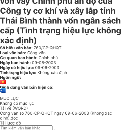
vốn vay Chính phủ ấn độ của
Công ty cơ khí và xây lắp tỉnh
Thái Bình thành vốn ngân sách
cấp (Tình trạng hiệu lực không
xác định)
Số hiệu văn bản:
760/CP-QHQT
Loại văn bản:
Công văn
Cơ quan ban hành:
Chính phủ
Ngày ban hành:
09-06-2003
Ngày có hiệu lực:
09-06-2003
Không xác định
Tình trạng hiệu lực:
Ngôn ngữ:
Định dạng văn bản hiện có:
MỤC LỤC
Không có mục lục
Tải về (WORD)
Cong van so 760-CP-QHQT ngay 09-06-2003 (Khong xac
dinh).doc
Tải lược đồ