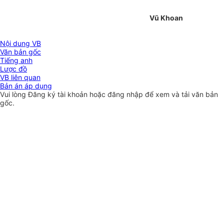
Vũ Khoan
Nội dung VB
Văn bản gốc
Tiếng anh
Lược đồ
VB liên quan
Bản án áp dụng
Vui lòng
Đăng ký
tài khoản hoặc
đăng nhập
để xem và tải văn bản
gốc.