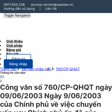
0971.654.238
service.center@caselaw.vn
Hướng dẫn sử dụng
|
Liên hệ
Toggle Navigation
Giới thiệu
Giải pháp
Bảng giá
Bài viết
Đăng ký
Đăng nhập
Trang chủ
Văn bản pháp luật
760/CP-QHQT
Thông tin văn bản
62
0
Công văn số 760/CP-QHQT ngày
09/06/2003 Ngày 9/06/2003
của Chính phủ về việc chuyển