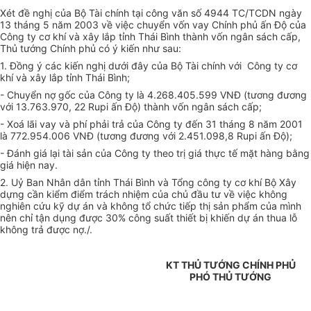
Xét đề nghị của Bộ Tài chính tại công văn số 4944 TC/TCDN ngày
13 tháng 5 năm 2003 về việc chuyển vốn vay Chính phủ ấn Độ của
Công ty cơ khí và xây lắp tỉnh Thái Bình thành vốn ngân sách cấp,
Thủ tướng Chính phủ có ý kiến như sau:
1. Đồng ý các kiến nghị dưới đây của Bộ Tài chính với Công ty cơ
khí và xây lắp tỉnh Thái Bình;
- Chuyển nợ gốc của Công ty là 4.268.405.599 VNĐ (tương đương
với 13.763.970, 22 Rupi ấn Độ) thành vốn ngân sách cấp;
- Xoá lãi vay và phí phải trả của Công ty đến 31 tháng 8 năm 2001
là 772.954.006 VNĐ (tương đương với 2.451.098,8 Rupi ấn Độ);
- Đánh giá lại tài sản của Công ty theo trị giá thực tế mặt hàng bằng
giá hiện nay.
2. Uỷ Ban Nhân dân tỉnh Thái Bình và Tổng công ty cơ khí Bộ Xây
dựng cần kiểm điểm trách nhiệm của chủ đầu tư về việc không
nghiên cứu kỹ dự án và không tổ chức tiếp thị sản phẩm của mình
nên chỉ tận dụng được 30% công suất thiết bị khiến dự án thua lỗ
không trả được nợ./.
KT THỦ TƯỚNG CHÍNH PHỦ
PHÓ THỦ TƯỚNG