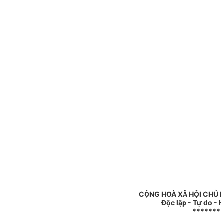
CỘNG HOÀ XÃ HỘI CHỦ 
Độc lập - Tự do -
*******