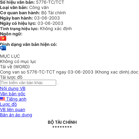
Số hiệu văn bản:
5776-TC/TCT
Loại văn bản:
Công văn
Cơ quan ban hành:
Bộ Tài chính
Ngày ban hành:
03-06-2003
Ngày có hiệu lực:
03-06-2003
Không xác định
Tình trạng hiệu lực:
Ngôn ngữ:
Định dạng văn bản hiện có:
MỤC LỤC
Không có mục lục
Tải về (WORD)
Cong van so 5776-TC-TCT ngay 03-06-2003 (Khong xac dinh).doc
Tải lược đồ
Nội dung VB
Văn bản gốc
Tiếng anh
Lược đồ
VB liên quan
Bản án áp dụng
BỘ TÀI CHÍNH
********