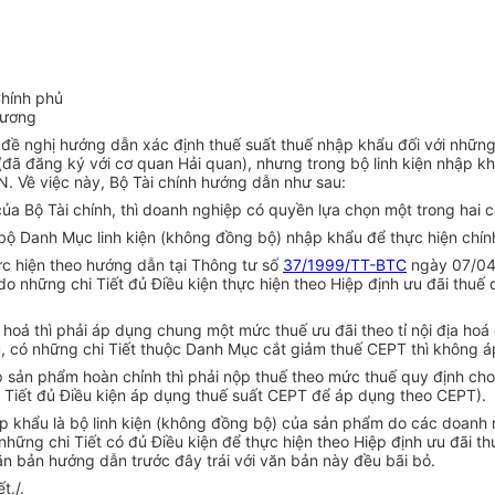
Chính phủ
 ương
đề nghị hướng dẫn xác định thuế suất thuế nhập khẩu đối với những
ã đăng ký với cơ quan Hải quan), nhưng trong bộ linh kiện nhập khẩu
. Về việc này, Bộ Tài chính hướng dẫn như sau:
a Bộ Tài chính, thì doanh nghiệp có quyền lựa chọn một trong hai c
n bộ Danh Mục linh kiện (không đồng bộ) nhập khẩu để thực hiện chí
hực hiện theo hướng dẫn tại Thông tư số
37/1999/TT-BTC
ngày 07/04/
ó do những chi Tiết đủ Điều kiện thực hiện theo Hiệp định ưu đãi th
 hoá thì phải áp dụng chung một mức thuế ưu đãi theo tỉ nội địa ho
, có những chi Tiết thuộc Danh Mục cắt giảm thuế CEPT thì không á
p sản phẩm hoàn chỉnh thì phải nộp thuế theo mức thuế quy định c
 Tiết đủ Điều kiện áp dụng thuế suất CEPT để áp dụng theo CEPT).
ập khẩu là bộ linh kiện (không đồng bộ) của sản phẩm do các doanh
ó những chi Tiết có đủ Điều kiện để thực hiện theo Hiệp định ưu đã
n bản hướng dẫn trước đây trái với văn bản này đều bãi bỏ.
t./.