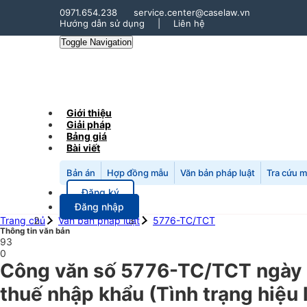
0971.654.238
service.center@caselaw.vn
Hướng dẫn sử dụng
|
Liên hệ
Toggle Navigation
Giới thiệu
Giải pháp
Bảng giá
Bài viết
Bản án
Hợp đồng mẫu
Văn bản pháp luật
Tra cứu 
Đăng ký
Đăng nhập
Trang chủ
Văn bản pháp luật
5776-TC/TCT
Thông tin văn bản
93
0
Công văn số 5776-TC/TCT ngày 0
thuế nhập khẩu (Tình trạng hiệu 