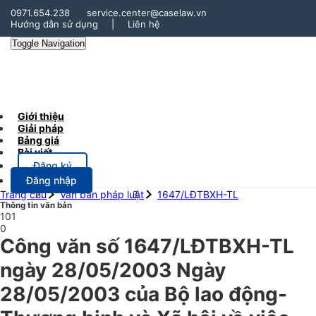
0971.654.238
service.center@caselaw.vn
Hướng dẫn sử dụng
|
Liên hệ
Toggle Navigation
Giới thiệu
Giải pháp
Bảng giá
Bài viết
Đăng ký
Đăng nhập
Trang chủ
Văn bản pháp luật
1647/LĐTBXH-TL
Thông tin văn bản
101
0
Công văn số 1647/LĐTBXH-TL
ngày 28/05/2003 Ngày
28/05/2003 của Bộ lao động-