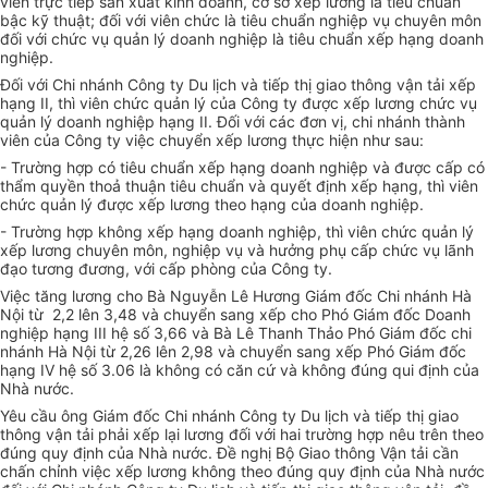
viên trực tiếp sản xuất kinh doanh, cơ sở xếp lương là tiêu chuẩn
bậc kỹ thuật; đối với viên chức là tiêu chuẩn nghiệp vụ chuyên môn
đối với chức vụ quản lý doanh nghiệp là tiêu chuẩn xếp hạng doanh
nghiệp.
Đối với Chi nhánh Công ty Du lịch và tiếp thị giao thông vận tải xếp
hạng II, thì viên chức quản lý của Công ty được xếp lương chức vụ
quản lý doanh nghiệp hạng II. Đối với các đơn vị, chi nhánh thành
viên của Công ty việc chuyển xếp lương thực hiện như sau:
- Trường hợp có tiêu chuẩn xếp hạng doanh nghiệp và được cấp có
thẩm quyền thoả thuận tiêu chuẩn và quyết định xếp hạng, thì viên
chức quản lý được xếp lương theo hạng của doanh nghiệp.
- Trường hợp không xếp hạng doanh nghiệp, thì viên chức quản lý
xếp lương chuyên môn, nghiệp vụ và hưởng phụ cấp chức vụ lãnh
đạo tương đương, với cấp phòng của Công ty.
Việc tăng lương cho Bà Nguyễn Lê Hương Giám đốc Chi nhánh Hà
Nội từ 2,2 lên 3,48 và chuyển sang xếp cho Phó Giám đốc Doanh
nghiệp hạng III hệ số 3,66 và Bà Lê Thanh Thảo Phó Giám đốc chi
nhánh Hà Nội từ 2,26 lên 2,98 và chuyển sang xếp Phó Giám đốc
hạng IV hệ số 3.06 là không có căn cứ và không đúng qui định của
Nhà nước.
Yêu cầu ông Giám đốc Chi nhánh Công ty Du lịch và tiếp thị giao
thông vận tải phải xếp lại lương đối với hai trường hợp nêu trên theo
đúng quy định của Nhà nước. Đề nghị Bộ Giao thông Vận tải cần
chấn chỉnh việc xếp lương không theo đúng quy định của Nhà nước