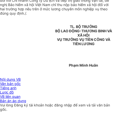
đối với Chi nhánh Công ty Du lịch và tiếp thị giao thông vận tải, đề
nghị Bảo hiểm xã hội Việt Nam chỉ thu nộp bảo hiểm xã hội đối với
hai trường hợp nêu trên ở mức lương chuyên môn nghiệp vụ theo
đúng quy định./.
TL. BỘ TRƯỞNG
BỘ LAO ĐỘNG-THƯƠNG BINH VÀ
XÃ HỘI
VỤ TRƯỞNG VỤ TIỀN CÔNG VÀ
TIỀN LƯƠNG
Phạm Minh Huân
Nội dung VB
Văn bản gốc
Tiếng anh
Lược đồ
VB liên quan
Bản án áp dụng
Vui lòng
Đăng ký
tài khoản hoặc
đăng nhập
để xem và tải văn bản
gốc.