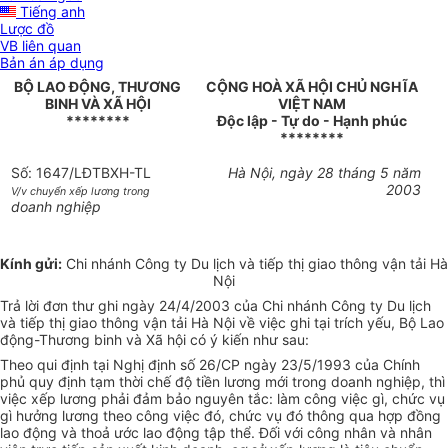
Tiếng anh
Lược đồ
VB liên quan
Bản án áp dụng
BỘ LAO ĐỘNG, THƯƠNG
CỘNG HOÀ XÃ HỘI CHỦ NGHĨA
BINH VÀ XÃ HỘI
VIỆT NAM
********
Độc lập - Tự do - Hạnh phúc
********
Số: 1647/LĐTBXH-TL
Hà Nội, ngày 28 tháng 5 năm
2003
V/v chuyển xếp lương trong
doanh nghiệp
Kính gửi:
Chi nhánh Công ty Du lịch và tiếp thị giao thông vận tải Hà
Nội
Trả lời đơn thư ghi ngày 24/4/2003 của Chi nhánh Công ty Du lịch
và tiếp thị giao thông vận tải Hà Nội về việc ghi tại trích yếu, Bộ Lao
động-Thương binh và Xã hội có ý kiến như sau:
Theo qui định tại Nghị định số 26/CP ngày 23/5/1993 của Chính
phủ quy định tạm thời chế độ tiền lương mới trong doanh nghiệp, thì
việc xếp lương phải đảm bảo nguyên tắc: làm công việc gì, chức vụ
gì hưởng lương theo công việc đó, chức vụ đó thông qua hợp đồng
lao động và thoả ước lao động tập thể. Đối với công nhân và nhân