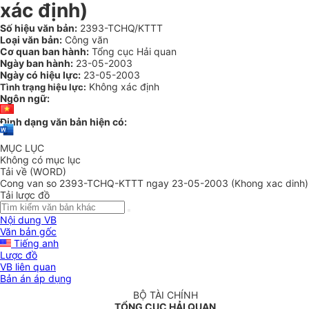
xác định)
Số hiệu văn bản:
2393-TCHQ/KTTT
Loại văn bản:
Công văn
Cơ quan ban hành:
Tổng cục Hải quan
Ngày ban hành:
23-05-2003
Ngày có hiệu lực:
23-05-2003
Không xác định
Tình trạng hiệu lực:
Ngôn ngữ:
Định dạng văn bản hiện có:
MỤC LỤC
Không có mục lục
Tải về (WORD)
Cong van so 2393-TCHQ-KTTT ngay 23-05-2003 (Khong xac dinh)
Tải lược đồ
Nội dung VB
Văn bản gốc
Tiếng anh
Lược đồ
VB liên quan
Bản án áp dụng
BỘ TÀI CHÍNH
TỔNG CỤC HẢI QUAN