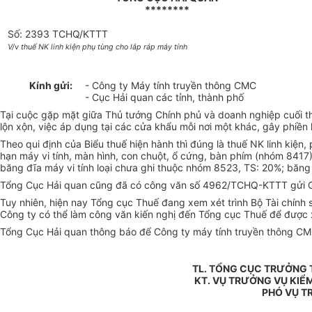
********
Số: 2393 TCHQ/KTTT
V/v thuế NK linh kiện phụ tùng cho lắp ráp máy tính
Kính gửi:
- Công ty Máy tính truyền thông CMC
- Cục Hải quan các tỉnh, thành phố
Tại cuộc gặp mặt giữa Thủ tướng Chính phủ và doanh nghiệp cuối th
lộn xộn, việc áp dụng tại các cửa khẩu mỗi nơi một khác, gây phiền
Theo qui định của Biểu thuế hiện hành thì đúng là thuế NK linh kiện
hạn máy vi tính, màn hình, con chuột, ổ cứng, bàn phím (nhóm 8417
băng đĩa máy vi tính loại chưa ghi thuộc nhóm 8523, TS: 20%; băng 
Tổng Cục Hải quan cũng đã có công văn số 4962/TCHQ-KTTT gửi Cục H
Tuy nhiên, hiện nay Tổng cục Thuế đang xem xét trình Bộ Tài chính s
Công ty có thể làm công văn kiến nghị đến Tổng cục Thuế để được x
Tổng Cục Hải quan thông báo để Công ty máy tính truyền thông CMC
TL. TỔNG CỤC TRƯỞNG 
KT. VỤ TRƯỞNG VỤ KIỂ
PHÓ VỤ T