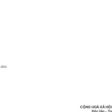
.doc
CỘNG HOÀ XÃ HỘI
Độc lập - T