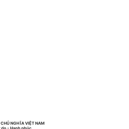
 CHỦ NGHĨA VIỆT NAM
ự do - Hạnh phúc