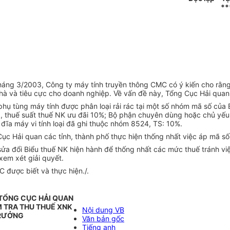
**
áng 3/2003, Công ty máy tính truyền thông CMC có ý kiến cho rằng t
 hà và tiêu cực cho doanh nghiệp. Về vấn đề này, Tổng Cục Hải quan
, phụ tùng máy tính được phân loại rải rác tại một số nhóm mã số củ
), thuế suất thuế NK ưu đãi 10%; Bộ phận chuyên dùng hoặc chủ yếu
đĩa máy vi tính loại đã ghi thuộc nhóm 8524, TS: 10%.
ải quan các tỉnh, thành phố thực hiện thống nhất việc áp mã số đối
ửa đổi Biểu thuế NK hiện hành để thống nhất các mức thuế tránh việc 
em xét giải quyết.
 được biết và thực hiện./.
TỔNG CỤC HẢI QUAN
M TRA THU THUẾ XNK
Nội dung VB
RƯỞNG
Văn bản gốc
Tiếng anh