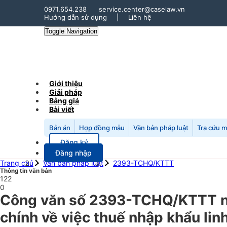
0971.654.238
service.center@caselaw.vn
Hướng dẫn sử dụng
|
Liên hệ
Toggle Navigation
Giới thiệu
Giải pháp
Bảng giá
Bài viết
Bản án
Hợp đồng mẫu
Văn bản pháp luật
Tra cứu 
Đăng ký
Đăng nhập
Trang chủ
Văn bản pháp luật
2393-TCHQ/KTTT
Thông tin văn bản
122
0
Công văn số 2393-TCHQ/KTTT ng
chính về việc thuế nhập khẩu lin