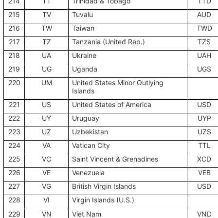
214
TT
Trinidad & Tobago
TTD
215
TV
Tuvalu
AUD
216
TW
Taiwan
TWD
217
TZ
Tanzania (Uniteđ Rep.)
TZS
218
UA
Ukraine
UAH
219
UG
Uganda
UGS
220
UM
United States Minor Outlying
Islands
221
US
United States of America
USD
222
UY
Uruguay
UYP
223
UZ
Uzbekistan
UZS
224
VA
Vatican City
TTL
225
VC
Saint Vincent & Grenadines
XCD
226
VE
Venezuela
VEB
227
VG
British Virgin Islands
USD
228
VI
Virgin Islands (U.S.)
229
VN
Viet Nam
VND