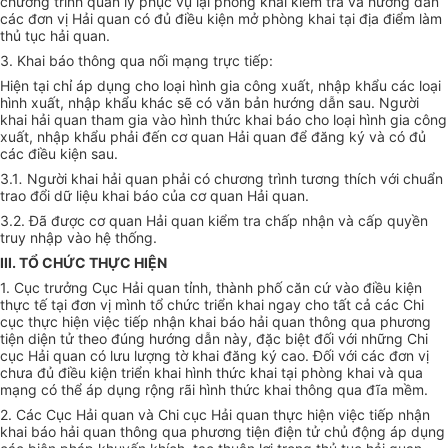
chương trình quản lý phục vụ lại phòng khai kiểm tra và hướng dẫn
các đơn vị Hải quan có đủ điều kiện mở phòng khai tại địa điểm làm
thủ tục hải quan.
3. Khai báo thông qua nối mạng trực tiếp:
Hiện tại chỉ áp dụng cho loại hình gia công xuất, nhập khẩu các loại
hình xuất, nhập khẩu khác sẽ có văn bản hướng dẫn sau. Người
khai hải quan tham gia vào hình thức khai báo cho loại hình gia công
xuất, nhập khẩu phải đến cơ quan Hải quan để đăng ký và có đủ
các điều kiện sau.
3.1
.
Người khai hải quan phải có chương trình tương thích với chuẩn
trao đổi dữ liệu khai báo của cơ quan Hải quan.
3.2. Đã được cơ quan Hải quan kiểm tra chấp nhận và cấp quyền
truy nhập vào hệ thống.
III. TỔ CHỨC THỰC HIỆN
1. Cục trưởng Cục Hải quan tỉnh, thành phố căn cứ vào điều kiện
thực tế tại đơn vị mình tổ chức triển khai ngay cho tất cả các Chi
cục thực hiện việc tiếp nhận khai báo hải quan thông qua phương
tiện diện tử theo đúng hướng dẫn này, đặc biệt đối với những Chi
cục Hải quan có lưu lượng tờ khai đăng ký cao. Đối với các đơn vị
chưa đủ điều kiện triển khai hình thức khai tại phòng khai và qua
mạng có thể áp dụng rộng rãi hình thức khai thông qua đĩa mềm.
2. Các Cục Hải quan và Chi cục Hải quan thực hiện việc tiếp nhận
khai báo hải quan thông qua phương tiện điện tử chủ động áp dụng