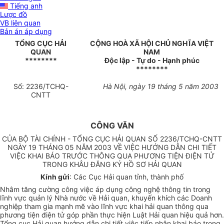
Tiếng anh
Lược đồ
VB liên quan
Bản án áp dụng
TỔNG CỤC HẢI
CỘNG HOÀ XÃ HỘI CHỦ NGHĨA VIỆT
QUAN
NAM
********
Độc lập - Tự do - Hạnh phúc
********
Số: 2236/TCHQ-
Hà Nội, ngày 19 tháng 5 năm 2003
CNTT
CÔNG VĂN
CỦA BỘ TÀI CHÍNH - TỔNG CỤC HẢI QUAN SỐ 2236/TCHQ-CNTT
NGÀY 19 THÁNG 05 NĂM 2003 VỀ VIỆC HƯỚNG DẪN CHI TIẾT
VIỆC KHAI BÁO TRƯỚC THÔNG QUA PHƯƠNG TIỆN ĐIỆN TỬ
TRONG KHÂU ĐĂNG KÝ HỒ SƠ HẢI QUAN
Kính gửi
: Các Cục Hải quan tỉnh, thành phố
Nhằm tăng cường công việc áp dụng công nghệ thông tin trong
lĩnh vực quản lý Nhà nước về Hải quan, khuyến khích các Doanh
nghiệp tham gia mạnh mẽ vào lĩnh vực khai hải quan thông qua
phương tiện điện tử góp phần thực hiện Luật Hải quan hiệu quả hơn.
Tổng cục Hải quan hướng dẫn chi tiết việc tiếp nhận khai báo trong