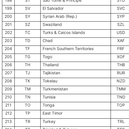
198
ST
Sao Tome & Principe
STD
199
SV
El Salvador
SVC
200
SY
Syrian Arab (Rep.)
SYP
201
SZ
Swaziland
SZL
202
TC
Turks & Caicos Islands
USD
203
TD
Chad
XAF
204
TF
French Southern Territories
FRF
205
TG
Togo
XOF
206
TH
Thailand
THB
207
TJ
Tajikistan
RUR
208
TK
Tokelau
NZD
209
TM
Turkmenistan
TMM
210
TN
Tunisia
TND
211
TO
Tonga
TOP
212
TP
East Timor
213
TR
Turkey
TRL