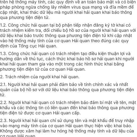
trên hệ thống máy tính, các quy định về an toàn bảo mật và có biện
pháp phòng ngừa chống lây nhiễm virus qua mạng và đĩa mềm để
cập nhật, khai thác dữ liệu mà người khai hải quan khai báo thông
qua phương tiện điện tử.
1.2. Công chức hải quan tại bộ phận tiếp nhận đăng ký tờ khai có
trách nhiệm kiểm tra, đối chiếu bộ hồ sơ của người khai hải quan với
dữ liệu khai báo trước thông qua phương tiện điện tử khi cập nhật
vào hệ thống máy tính của cơ quan Hải quan theo đúng các quy
định của Tổng cục Hải quan.
1.3. Công chức hải quan có trách nhiệm tạo điều kiện thuận lợi và
hướng dẫn về thủ tục, cách thức khai báo hồ sơ hải quan khi người
khai hải quan tham gia vào một trong các hình thức khai bằng
phương tiện điện tử của cơ quan Hải quan.
2. Trách nhiệm của người khai hải quan.
2.1
.
Người khai hải quan phải đảm bảo về tính chính xác và nhất
quán của bộ hồ sơ với dữ liệu khai báo thông qua phương tiện điện
tử.
2.2. Người khai hải quan có trách nhiệm bảo đảm bí mật về tên, mật
khẩu và các thông tin có liên quan đến khai báo thông qua phương
tiện điện tử được cơ quan Hải quan cấp.
2.3. Người khai hải quan chỉ sử dụng tên và mật khẩu để truy nhập
vào mạng máy tính của cơ quan Hải quan thực hiện việc khai báo.
Không được xâm hại làm hư hỏng hệ thống máy tính và dữ liệu của
cơ quan Hải quan.