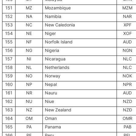
151
MZ
Mozambique
MZM
152
NA
Namibia
NAR
153
NC
New Caledonia
XPF
154
NE
Niger
XOF
155
NF
Norfolk Island
AUD
156
NG
Nigeria
NGN
157
NI
Nicaragua
NLC
158
NL
Netherlands
NLC
159
NO
Norway
NOK
160
NP
Nepal
NPR
161
NR
Nauru
AUD
162
NU
Niue
NZD
163
NZ
New Zealand
NZĐ
164
OM
Oman
OMR
165
PA
Panama
PAB
166
PE
Peru
PEL