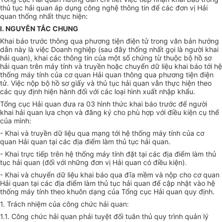
thủ tục hải quan áp dụng công nghệ thông tin để các đơn vị Hải
quan thống nhất thực hiện:
I. NGUYÊN TẮC CHUNG
Khai báo trước thông qua phương tiện điện tử trong văn bản hướng
dẫn này là việc Doanh nghiệp (sau đây thống nhất gọi là người khai
hải quan), khai các thông tin của một số chứng từ thuộc bộ hồ sơ
hải quan trên máy tính và truyền hoặc chuyển dữ liệu khai báo tới hệ
thống máy tính của cơ quan Hải quan thông qua phương tiện điện
tử. Việc nộp bộ hồ sơ giấy và thủ tục hải quan vẫn thực hiện theo
các quy định hiện hành đối với các loại hình xuất nhập khẩu.
Tổng cục Hải quan đưa ra 03 hình thức khai báo trước để người
khai hải quan lựa chọn và đãng ký cho phù hợp với điều kiện cụ thể
của mình:
- Khai và truyền dữ liệu qua mạng tới hệ thống máy tính của cơ
quan Hải quan tại các địa điểm làm
thủ tục hải quan.
- Khai trực tiếp trên hệ thống máy tính đặt tại các địa điểm làm thủ
tục hải quan (đối với những đơn vị Hải quan có điều kiện).
- Khai và chuyển dữ liệu khai báo qua đĩa mềm và nộp cho cơ quan
Hải quan tại các địa điểm làm thủ tục hải quan để cập nhật vào hệ
thống máy tính theo khuôn dạng của Tổng cục Hải quan quy định.
1. Trách nhiệm của công chức hải quan:
1.1. Công chức hải quan phải tuyệt đối tuân thủ quy trình quản lý