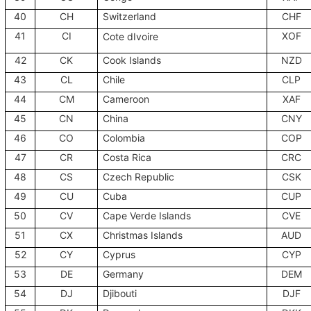
40
CH
Switzerland
CHF
41
CI
XOF
Cote dIvoire
42
CK
Cook Islands
NZD
43
CL
Chile
CLP
44
CM
Cameroon
XAF
45
CN
China
CNY
46
CO
Colombia
COP
47
CR
Costa Rica
CRC
48
CS
Czech Republic
CSK
49
CU
Cuba
CUP
50
CV
Cape Verde Islands
CVE
51
CX
Christmas Islands
AUD
52
CY
Cyprus
CYP
53
DE
Germany
DEM
54
DJ
Djibouti
DJF