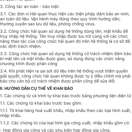
3. Công tác an toàn - bảo mật:
3
.
1
.
Các đơn vị Hải quan thực hiện các biện pháp đảm bảo an ninh,
an toàn dữ liệu. Vận hành máy đúng theo quy trình hướng dẫn,
thường xuyên sao lưu dữ liệu, phòng chống virus.
3.2. Công chức hải quan sử dụng hệ thống dùng tên, mật khẩu để
truy nhập hệ thống. Tên truy nhập được lưu trữ cùng với các chức
năng thao tác của công chức hải quan đó trên hệ thống là cơ sở để
xác định trách nhiệm.
3.3. Công chức hải quan sử dụng hệ thống có trách nhiệm đảm bảo
bí mật tên và mật khẩu được giao, sử dụng đúng các chức năng
chương trình được phân công
3.4. Khi phát hiện ra sai sót dữ liệu trên hệ thống vượt thẩm quyền
giải quyết, công chức hải quan không được tự ý điều chỉnh mà phải
báo cho cán bộ có trách nhiệm được phân công để sửa đổi.
II. HƯỚNG DẪN CỤ THỂ VỀ KHAI BÁO
1. Các chứng từ và trình tự khai báo trước bằng phương tiện điện tử
1.1. Các chứng từ khai báo trước bao gồm:
1.1.1. Tờ khai hàng hoá xuất khẩu, nhập khẩu theo các loại hình xuất,
nhập khẩu.
1
.
1
.
2
.
Các chứng từ của loại hình gia công xuất, nhập khẩu gồm có:
- Hợp đồng gia công và các phụ kiện hợp đồng gia công.