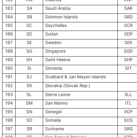
183
SA
Saudi Arabia
SAR
184
SB
Solomon Islands
SBD
185
SC
Seychelles
SCR
186
SD
Sudan
SDP
187
SE
Sweden
SEK
188
SG
Singapore
SGD
189
SH
Saint Helena
SHP
190
SI
Slovenia
SIT
191
SJ
Svalbard & Jan Mayen Islands
192
SK
Slovakia (Slovak Rep.)
193
SL
Sierra Leone
SLL
194
SM
San Marino
ITL
195
SN
Senegal
XOF
196
SO
Somalia
SOS
197
SR
Suriname
SRG