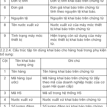
5
Đơn vị tính
Đơn vị tính khai báo trên chứng từ
6
Đơn giá
Đơn giá khai báo trên chứng từ
tính theo nguyên tệ khai báo.
7
Nguyên tệ
Nguyên tệ khai báo trên chứng từ
8
Tên nước xuất xứ
Nước xuất xứ của máy móc thiết
bị khai báo trên chứng từ
9
Tình trạng máy móc
Hiện trạng còn sử dụng của máy
thiết bị
móc thiết bị khai báo trên chứng
từ.
2.2.2.4. Cấu trúc tập tin dùng khai báo cho hàng hoá trong phụ kiện
bổ sung:
Cột
Tên khai báo
Ghi chú
tương ứng
1
Tên hàng
Tên hàng khai báo trên chứng từ
2
Mã hàng (qui
Mã hàng khai báo trên chứng từ (lấy
ước)
theo mã của doanh nghiệp hoặc của cơ
quan Hải quan cấp)
3
Mã HS
Mã số trong hệ thống HS
4
Nước xuất xứ
Nước xuất xứ khai báo trên chứng từ
5
Số lượng đăng
Số lượng đăng ký khai báo trên chứng