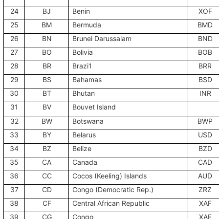
24
BJ
Benin
XOF
25
BM
Bermuda
BMD
26
BN
Brunei Darussalam
BND
27
BO
Bolivia
BOB
28
BR
Brazi1
BRR
29
BS
Bahamas
BSD
30
BT
Bhutan
INR
31
BV
Bouvet Island
32
BW
Botswana
BWP
33
BY
Belarus
USD
34
BZ
Belize
BZD
35
CA
Canada
CAD
36
CC
Cocos (Keeling) Islands
AUD
37
CD
Congo (Democratic Rep.)
ZRZ
38
CF
Central African Republic
XAF
39
CG
Congo
XAF