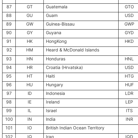
87
GT
Guatemala
GTO
88
GU
Guam
USD
89
GW
Guinea-Bissau
GWP
90
GY
Guyana
GYD
91
HK
HongKong
HKD
92
HM
Heard & McDonald Islands
93
HN
Honduras
HNL
94
HR
Croatia (Hrvatska)
USD
95
HT
Haiti
HTG
96
HU
Hungary
HUF
97
lD
lndonesia
LDR
98
IE
Ireland
LEP
99
IL
Israel
ITS
100
IN
lndia
INR
101
IO
British Indian Ocean Territory
102
IQ
Iraq
IQD