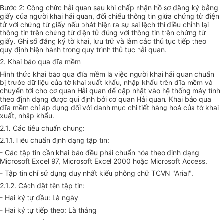
Bước 2: Công chức hải quan sau khi chấp nhận hồ sơ đăng ký bằng
giấy của người khai hải quan, đối chiếu thông tin giữa chứng từ điện
tử với chứng từ giấy nếu phát hiện ra sự sai lệch thì điều chỉnh lại
thông tin trên chứng từ điện tử đúng với thông tin trên chứng từ
giấy. Ghi số đăng ký tờ khai, lưu trữ và làm các thủ tục tiếp theo
quy định hiện hành trong quy trình thủ tục hải quan.
2. Khai báo qua đĩa mềm
Hình thức khai báo qua đĩa mềm
là việc người khai hải quan chuẩn
bị trước dữ liệu của tờ khai xuất khẩu, nhập khẩu trên đĩa mềm và
chuyển tới cho cơ quan Hải quan để cập nhật vào hệ thống máy tính
theo định dạng được qui định bởi cơ quan Hải quan. Khai báo qua
đĩa mềm chỉ áp dụng đối với danh mục chi tiết hàng hoá của tờ khai
xuất, nhập khẩu.
2.1
.
Các tiêu chuẩn chung:
2.1.1.Tiêu chuẩn định dạng tập tin:
- Các tập tin
cần khai báo đều phải chuẩn hóa theo định dạng
Microsoft Excel 97, Microsoft Excel 2000 hoặc Microsoft Access.
- Tập tin chỉ sử dụng duy nhất kiểu phông chữ TCVN "Arial".
2.1.2. Cách đặt tên tập tin:
- Hai ký tự đầu: Là ngày
- Hai ký tự tiếp theo: Là tháng