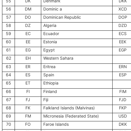
55
DK
Denmark
DKK
56
DM
Dominic a
XCD
57
DO
Dominican Republic
DOP
58
DZ
Algeria
DZD
59
EC
Ecuador
ECS
60
EE
Estonia
EEK
61
EG
Egypt
EGP
62
EH
Western Sahara
63
ER
Eritrea
ERN
64
ES
Spain
ESP
65
ET
Ethiopia
66
FI
Finland
FIM
67
FJ
Fiji
FJD
68
FK
Falkland Islands (Malvinas)
FKP
69
FM
Micronesia (Federated State)
USD
70
FO
Faroe Islands
DKK