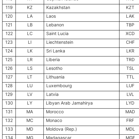
119
KZ
Kazakhstan
KZT
120
LA
Laos
LAK
121
LB
Lebanon
TBP
122
LC
Saint Lucia
XCD
123
LI
Liechtenstein
CHF
124
LK
Sri Lanka
LKR
125
LR
Liberia
TRD
126
LS
Lesotho
TSL
127
LT
Lithuania
TTL
128
LU
Luxembourg
LUF
129
LV
Latvia
LVL
130
LY
Libyan Arab Jamahirya
LYD
131
MA
Morocco
MAD
132
MC
Monaco
FRF
133
MD
Moldova (Rep.)
MDL
134
MG
Madagascar
MGF