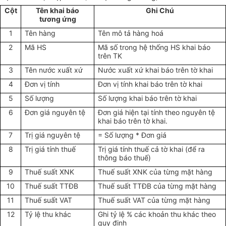
Cột
Tên khai báo
Ghi Chú
tương ứng
1
Tên hàng
Tên mô tả hàng hoá
2
Mã HS
Mã số trong hệ thống HS khai báo
trên TK
3
Tên nước xuất xứ
Nước xuất xứ khai báo trên tờ khai
4
Đơn vị tính
Đơn vị tính khai báo trên tờ khai
5
Số lượng
Số lượng khai báo trên tờ khai
6
Đơn giá nguyên tệ
Đơn giá hiện tại tính theo nguyên tệ
khai báo trên tờ khai.
7
Trị giá nguyên tệ
= Số lượng * Đơn giá
8
Trị giá tính thuế
Trị giá tính thuế cả tờ khai (để ra
thông báo thuế)
9
Thuế suất XNK
Thuế suất XNK của từng mặt hàng
10
Thuế suất TTĐB
Thuế suất TTĐB của từng mặt hàng
11
Thuế suất VAT
Thuế suất VAT của từng mặt hàng
12
Tỷ lệ thu khác
Ghi tỷ lệ % các khoản thu khác theo
quy định