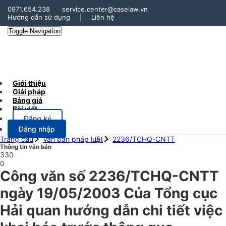
0971.654.238
service.center@caselaw.vn
Hướng dẫn sử dụng
|
Liên hệ
Toggle Navigation
Giới thiệu
Giải pháp
Bảng giá
Bài viết
Đăng ký
Đăng nhập
Trang chủ
Văn bản pháp luật
2236/TCHQ-CNTT
Thông tin văn bản
330
0
Công văn số 2236/TCHQ-CNTT
ngày 19/05/2003 Của Tổng cục
Hải quan hướng dẫn chi tiết việc