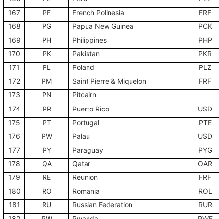
167
PF
French Polinesia
FRF
168
PG
Papua New Guinea
PCK
169
PH
Philippines
PHP
170
PK
Pakistan
PKR
171
PL
Poland
PLZ
172
PM
Saint Pierre & Miquelon
FRF
173
PN
Pitcairn
174
PR
Puerto Rico
USD
175
PT
Portugal
PTE
176
PW
Palau
USD
177
PY
Paraguay
PYG
178
QA
Qatar
OAR
179
RE
Reunion
FRF
180
RO
Romania
ROL
181
RU
Russian Federation
RUR
182
RW
Rwanda
RWF