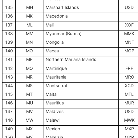
135
MH
Marshal1 Islands
USD
136
MK
Macedonia
137
ML
Mali
XOF
138
MM
Myanmar (Burma)
MMK
139
MN
Mongolia
MNT
140
MO
Macau
MOP
141
MP
Northern Mariana Islands
142
MQ
Martinique
FRF
143
MR
Mauritania
MRO
144
MS
Montserrat
XCD
145
MT
Malta
MTL
146
MU
Mauritius
MUR
147
MV
Maldives
USD
148
MW
Malawi
MWK
149
MX
Mexico
MXP
150
MY
Malaysia
MYR