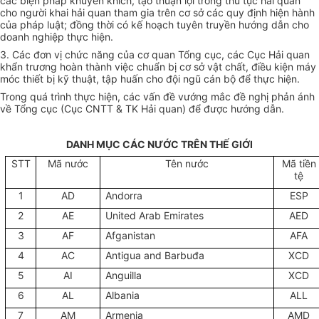
các biện pháp khuyến khích, tạo thuận lợi trong thủ tục hải quan
cho người khai hải quan tham gia trên cơ sở các quy định hiện hành
của pháp luật; đồng thời có kế hoạch tuyên truyền hướng dẫn cho
doanh nghiệp thực hiện.
3. Các đơn vị chức năng của cơ quan Tổng cục, các Cục Hải quan
khẩn trương hoàn thành việc chuẩn bị cơ sở vật chất, điều kiện máy
móc thiết bị kỹ thuật, tập huấn cho đội ngũ cán bộ để thực hiện.
Trong quá trình thực hiện, các vấn đề vướng mắc đề nghị phản ánh
về Tổng cục (Cục CNTT & TK Hải quan) để được hướng dẫn.
DANH MỤC CÁC NƯỚC TRÊN THẾ GIỚI
STT
Mã nước
Tên nước
Mã tiền
tệ
1
AD
Andorra
ESP
2
AE
United Arab Emirates
AED
3
AF
Afganistan
AFA
4
AC
Antigua and Barbuđa
XCD
5
AI
Anguilla
XCD
6
AL
Albania
ALL
7
AM
Armenia
AMD