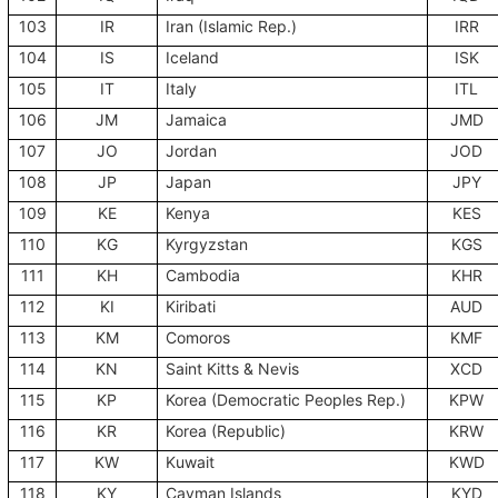
103
IR
Iran (Islamic Rep.)
IRR
104
IS
Iceland
ISK
105
IT
Italy
ITL
106
JM
Jamaica
JMD
107
JO
Jordan
JOD
108
JP
Japan
JPY
109
KE
Kenya
KES
110
KG
Kyrgyzstan
KGS
111
KH
Cambodia
KHR
112
KI
Kiribati
AUD
113
KM
Comoros
KMF
114
KN
Saint Kitts & Nevis
XCD
115
KP
Korea (Democratic Peoples Rep.)
KPW
116
KR
Korea (Republic)
KRW
117
KW
Kuwait
KWD
118
KY
Cayman Islands
KYD