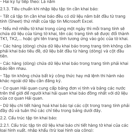
- Hai ký tự tiếp theo: Là năm
2.1.3. Tiêu chuẩn khi nhập liệu tập tin cần khai báo:
- Tất cả tập tin cần khai báo đều có dữ liệu nằm bắt đầu từ trang
tính (Sheet) thứ nhất của tập tin Microsoft Excel.
- Nếu mở nhiều tờ khai trong cùng một ngày thì mỗi trang tính sẽ
chứa dữ liệu của từng tờ khai, tên các trang tính sẽ được đổi thành
TK1, TK2,... hoặc ghi tên trang tính tương ứng vào góc của tờ khai.
- Các hàng (dòng) chứa dữ liệu khai báo trong trang tính không cần
phải khai báo tiêu đề, dữ liệu bắt đầu từ hàng (dòng) và cột đầu
tiên.
- Các hàng (dòng) chứa dữ liệu khai báo trong trang tính phải khai
báo liền nhau.
- Tập tin không chứa bất kỳ công thức hay mã lệnh thi hành nào
khác ngoài dữ liệu cần đăng ký.
- Cơ quan Hải quan cung cấp bảng đơn vị tính và bảng các nước
trên thế giới để người khai hải quan khai báo đồng nhất với dữ liệu
của cơ quan Hải quan.
- Dữ liệu chi tiết hàng hoá khai báo tại các cột trong trang tính phải
đầy đủ và tuân thủ các chỉ tiêu trong bảng dưới đây.
2.2. Cấu trúc tập tin khai báo:
2.2.1. Cấu trúc tập tin dữ liệu khai báo chi tiết hàng tờ khai của các
loại hình xuất, nhập khẩu (trừ loại hình gia công):