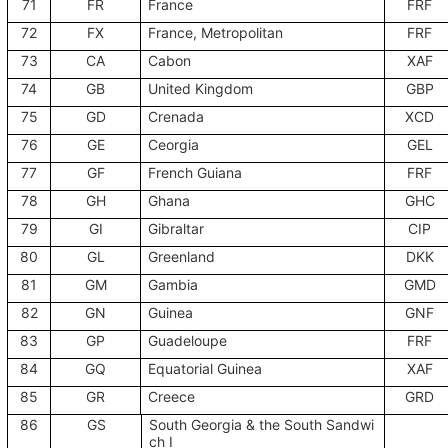
71
FR
France
FRF
72
FX
France, Metropolitan
FRF
73
CA
Cabon
XAF
74
GB
United Kingdom
GBP
75
GD
Crenada
XCD
76
GE
Ceorgia
GEL
77
GF
French Guiana
FRF
78
GH
Ghana
GHC
79
GI
Gibraltar
CIP
80
GL
Greenland
DKK
81
GM
Gambia
GMD
82
GN
Guinea
GNF
83
GP
Guadeloupe
FRF
84
GQ
Equatorial Guinea
XAF
85
GR
Creece
GRD
86
GS
South Georgia & the South Sandwi
ch I