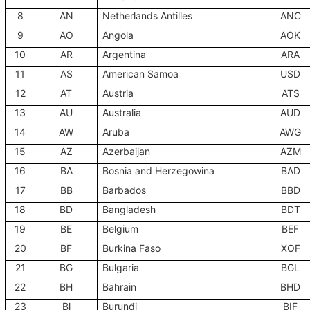
8
AN
Netherlands Antilles
ANC
9
AO
Angola
AOK
10
AR
Argentina
ARA
11
AS
American Samoa
USD
12
AT
Austria
ATS
13
AU
Australia
AUD
14
AW
Aruba
AWG
15
AZ
Azerbaijan
AZM
16
BA
Bosnia and Herzegowina
BAD
17
BB
Barbados
BBD
18
BD
Bangladesh
BDT
19
BE
Belgium
BEF
20
BF
Burkina Faso
XOF
21
BG
Bulgaria
BGL
22
BH
Bahrain
BHD
23
Bl
Burunđi
BIF